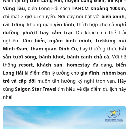
Nằm tại
thị trấn Long Hải, huyện Long Điền, Bà Rịa –
Vũng Tàu
,
biển Long Hải
cách
TP.HCM khoảng 100km
,
chỉ mất 2 giờ di chuyển. Nơi đây nổi bật với
biển xanh,
cát trắng
, không gian
yên bình
, thích hợp cho cả
nghỉ
dưỡng, phượt hay cắm trại
. Du khách có thể trải
nghiệm
tắm biển, ngắm bình minh, trekking núi
Minh Đạm, tham quan Dinh Cô
, hay thưởng thức
hải
sản tươi sống, bánh khọt, bánh canh chả cá
. Với hệ
thống
resort, khách sạn, homestay
đa dạng,
biển
Long Hải
là điểm đến lý tưởng cho
gia đình, nhóm bạn
trẻ và cặp đôi
muốn tận hưởng kỳ nghỉ trọn vẹn. Hãy
cùng
Saigon Star Travel
tìm hiểu về địa điểm du lịch này
nhé!