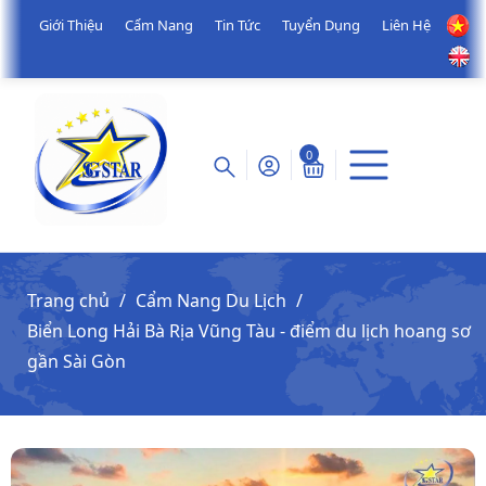
Giới Thiệu
Cẩm Nang
Tin Tức
Tuyển Dụng
Liên Hệ
0
Trang chủ
Cẩm Nang Du Lịch
Biển Long Hải Bà Rịa Vũng Tàu - điểm du lịch hoang sơ
gần Sài Gòn