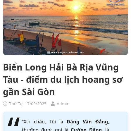
Biển Long Hải Bà Rịa Vũng
Tàu - điểm du lịch hoang sơ
gần Sài Gòn
Thứ Tư, 17/09/2025
Admin
“Xin chào, Tôi là
Đặng Văn Đẳng
,
thường được gọi là
Cường Đặng
, là