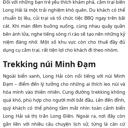
Đối với những bạn trẻ yêu thích khám phá, cắm trại biển
Long Hải là một trải nghiệm khó quên. Du khách có thể
chuẩn bị lều, củi trại và tổ chức tiệc BBQ ngay trên bãi
cát. Khi màn đêm buông xuống, cùng nhau quây quần
bên ánh lửa, nghe tiếng sóng rì rào sẽ tạo nên những kỷ
niệm đáng nhớ. Một số khu vực còn cho thuê đầy đủ
dụng cụ cắm trại, rất tiện lợi cho khách đi theo nhóm.
Trekking núi Minh Đạm
Ngoài biển xanh, Long Hải còn nổi tiếng với núi Minh
Đạm – điểm đến lý tưởng cho những ai thích leo núi và
hòa mình vào thiên nhiên. Cung đường trekking không
quá khó, phù hợp cho người mới bắt đầu. Lên đến đỉnh,
quý khách có thể phóng tầm mắt nhìn toàn cảnh biển
Long Hải và thị trấn Long Điền. Ngoài ra, nơi đây còn
gắn liền với nhiều câu chuyện lịch sử, từng là căn cứ