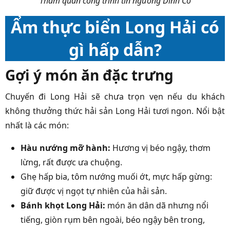
Tham quan công trình tín ngưỡng Dinh Cô
Ẩm thực biển Long Hải có
gì hấp dẫn?
Gợi ý món ăn đặc trưng
Chuyến đi Long Hải sẽ chưa trọn vẹn nếu du khách
không thưởng thức hải sản Long Hải tươi ngon. Nổi bật
nhất là các món:
Hàu nướng mỡ hành:
Hương vị béo ngậy, thơm
lừng, rất được ưa chuộng.
Ghẹ hấp bia, tôm nướng muối ớt, mực hấp gừng:
giữ được vị ngọt tự nhiên của hải sản.
Bánh khọt Long Hải:
món ăn dân dã nhưng nổi
tiếng, giòn rụm bên ngoài, béo ngậy bên trong,