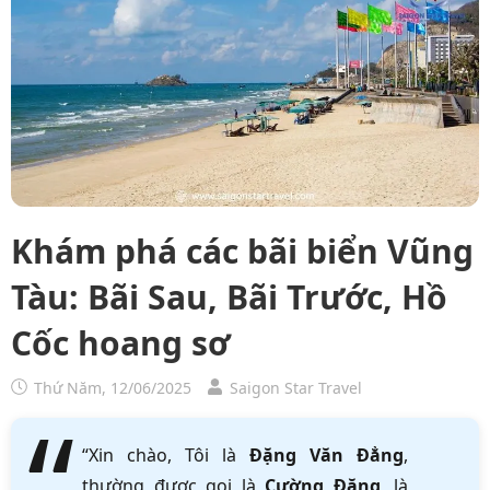
Khám phá các bãi biển Vũng
Tàu: Bãi Sau, Bãi Trước, Hồ
Cốc hoang sơ
Thứ Năm, 12/06/2025
Saigon Star Travel
“Xin chào, Tôi là
Đặng Văn Đẳng
,
thường được gọi là
Cường Đặng
, là