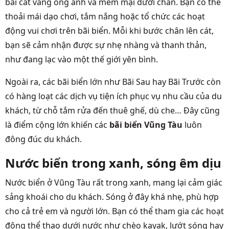
bãi cát vàng óng ánh và mềm mại dưới chân. Bạn có thể
thoải mái dạo chơi, tắm nắng hoặc tổ chức các hoạt
động vui chơi trên bãi biển. Mỗi khi bước chân lên cát,
bạn sẽ cảm nhận được sự nhẹ nhàng và thanh thản,
như đang lạc vào một thế giới yên bình.
Ngoài ra, các bãi biển lớn như Bãi Sau hay Bãi Trước còn
có hàng loạt các dịch vụ tiện ích phục vụ nhu cầu của du
khách, từ chỗ tắm rửa đến thuê ghế, dù che… Đây cũng
là điểm cộng lớn khiến các
bãi biển Vũng Tàu
luôn
đông đúc du khách.
Nước biển trong xanh, sóng êm dịu
Nước biển ở Vũng Tàu rất trong xanh, mang lại cảm giác
sảng khoái cho du khách. Sóng ở đây khá nhẹ, phù hợp
cho cả trẻ em và người lớn. Bạn có thể tham gia các hoạt
động thể thao dưới nước như chèo kayak, lướt sóng hay