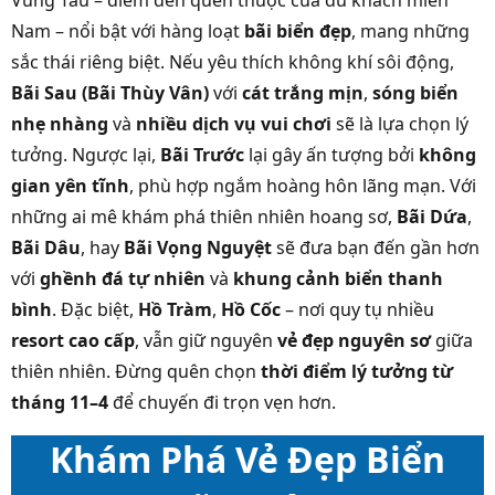
Vũng Tàu – điểm đến quen thuộc của du khách miền
Nam – nổi bật với hàng loạt
bãi biển đẹp
, mang những
sắc thái riêng biệt. Nếu yêu thích không khí sôi động,
Bãi Sau (Bãi Thùy Vân)
với
cát trắng mịn
,
sóng biển
nhẹ nhàng
và
nhiều dịch vụ vui chơi
sẽ là lựa chọn lý
tưởng. Ngược lại,
Bãi Trước
lại gây ấn tượng bởi
không
gian yên tĩnh
, phù hợp ngắm hoàng hôn lãng mạn. Với
những ai mê khám phá thiên nhiên hoang sơ,
Bãi Dứa
,
Bãi Dâu
, hay
Bãi Vọng Nguyệt
sẽ đưa bạn đến gần hơn
với
ghềnh đá tự nhiên
và
khung cảnh biển thanh
bình
. Đặc biệt,
Hồ Tràm
,
Hồ Cốc
– nơi quy tụ nhiều
resort cao cấp
, vẫn giữ nguyên
vẻ đẹp nguyên sơ
giữa
thiên nhiên. Đừng quên chọn
thời điểm lý tưởng từ
tháng 11–4
để chuyến đi trọn vẹn hơn.
Khám Phá Vẻ Đẹp Biển