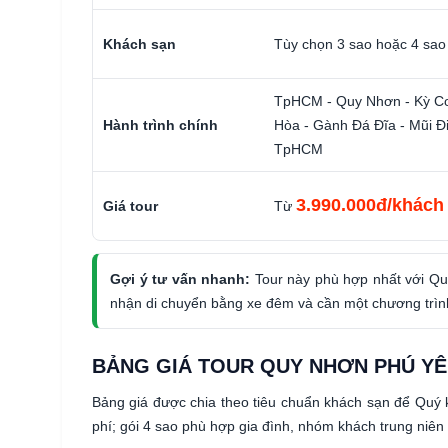
Khách sạn
Tùy chọn 3 sao hoặc 4 sao
TpHCM - Quy Nhơn - Kỳ Co 
Hành trình chính
Hòa - Gành Đá Đĩa - Mũi Đi
TpHCM
3.990.000đ/khách
Giá tour
Từ
Gợi ý tư vấn nhanh:
Tour này phù hợp nhất với Quý
nhận di chuyển bằng xe đêm và cần một chương trình c
BẢNG GIÁ TOUR QUY NHƠN PHÚ YÊ
Bảng giá được chia theo tiêu chuẩn khách sạn để Quý 
phí; gói 4 sao phù hợp gia đình, nhóm khách trung niên