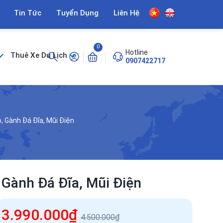
Tin Tức
Tuyển Dụng
Liên Hệ
0
Hotline
Thuê Xe Du Lịch
0907422717
, Gành Đá Đĩa, Mũi Điện
Gành Đá Đĩa, Mũi Điện
3.990.000₫
4.500.000₫