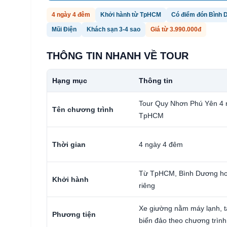
4 ngày 4 đêm
Khởi hành từ TpHCM
Có điểm đón Bình
Mũi Điện
Khách sạn 3-4 sao
Giá từ 3.990.000đ
THÔNG TIN NHANH VỀ TOUR
Hạng mục
Thông tin
Tour Quy Nhơn Phú Yên 4 
Tên chương trình
TpHCM
Thời gian
4 ngày 4 đêm
Từ TpHCM, Bình Dương ho
Khởi hành
riêng
Xe giường nằm máy lạnh, 
Phương tiện
biển đảo theo chương trình