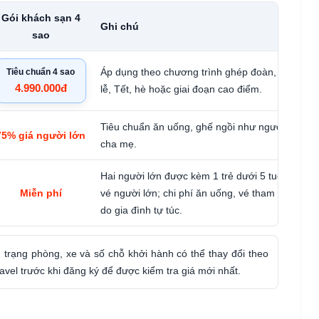
Gói khách sạn 4
Ghi chú
sao
Áp dụng theo chương trình ghép đoàn, giá có th
Tiêu chuẩn 4 sao
4.990.000đ
lễ, Tết, hè hoặc giai đoạn cao điểm.
Tiêu chuẩn ăn uống, ghế ngồi như người lớn, n
75% giá người lớn
cha mẹ.
Hai người lớn được kèm 1 trẻ dưới 5 tuổi. Trẻ t
Miễn phí
vé người lớn; chi phí ăn uống, vé tham quan phá
do gia đình tự túc.
h trạng phòng, xe và số chỗ khởi hành có thể thay đổi theo
avel trước khi đăng ký để được kiểm tra giá mới nhất.