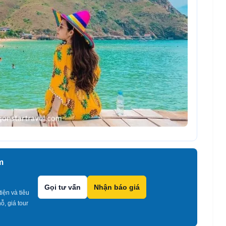
m
Gọi tư vấn
Nhận báo giá
iện và tiêu
, giá tour