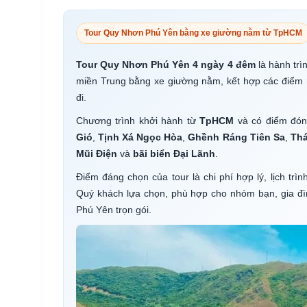
Tour Quy Nhơn Phú Yên bằng xe giường nằm từ TpHCM
Tour Quy Nhơn Phú Yên 4 ngày 4 đêm
là hành tr
miền Trung bằng xe giường nằm, kết hợp các điểm 
đi.
Chương trình khởi hành từ
TpHCM
và có điểm đón
Gió
,
Tịnh Xá Ngọc Hòa
,
Ghềnh Ráng Tiên Sa
,
Thá
Mũi Điện
và
bãi biển Đại Lãnh
.
Điểm đáng chọn của tour là chi phí hợp lý, lịch tr
Quý khách lựa chọn, phù hợp cho nhóm bạn, gia đì
Phú Yên trọn gói.