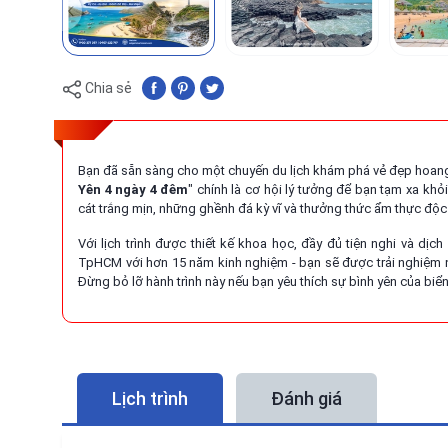
Chia sẻ
Bạn đã sẵn sàng cho một chuyến du lịch khám phá vẻ đẹp hoang 
Yên 4 ngày 4 đêm
" chính là cơ hội lý tưởng để bạn tạm xa kh
cát trắng mịn, những ghềnh đá kỳ vĩ và thưởng thức ẩm thực độc
Với lịch trình được thiết kế khoa học, đầy đủ tiện nghi và dịc
TpHCM với hơn 15 năm kinh nghiệm - bạn sẽ được trải nghiệm 
Đừng bỏ lỡ hành trình này nếu bạn yêu thích sự bình yên của biể
Lịch trình
Đánh giá