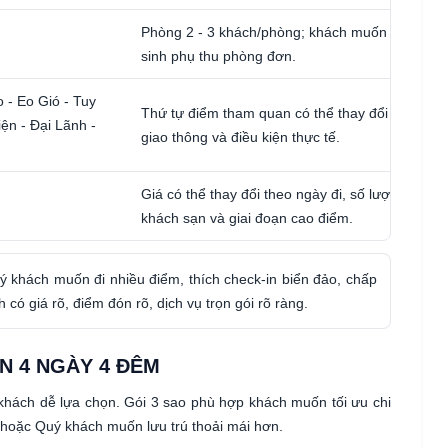
Phòng 2 - 3 khách/phòng; khách muốn ở riêng c
sinh phụ thu phòng đơn.
- Eo Gió - Tuy
Thứ tự điểm tham quan có thể thay đổi để phù hợ
ện - Đại Lãnh -
giao thông và điều kiện thực tế.
Giá có thể thay đổi theo ngày đi, số lượng khách
khách sạn và giai đoạn cao điểm.
 khách muốn đi nhiều điểm, thích check-in biển đảo, chấp
ó giá rõ, điểm đón rõ, dịch vụ trọn gói rõ ràng.
N 4 NGÀY 4 ĐÊM
khách dễ lựa chọn. Gói 3 sao phù hợp khách muốn tối ưu chi
 hoặc Quý khách muốn lưu trú thoải mái hơn.