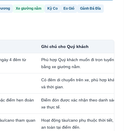
 Dương
Xe giường nằm
Kỳ Co
Eo Gió
Gành Đá Đĩa
Ghi chú cho Quý khách
ngày 4 đêm từ
Phù hợp Quý khách muốn đi trọn tuyến Quy Nh
bằng xe giường nằm.
Có đêm di chuyển trên xe, phù hợp khách muốn t
và thời gian.
ặc điểm hẹn đoàn
Điểm đón được xác nhận theo danh sách đăng ký
xe thực tế.
tàu/cano tham quan
Hoạt động tàu/cano phụ thuộc thời tiết, thủy triề
an toàn tại điểm đến.