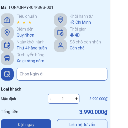
Mã
:
TQN/QNPY404/SGS-001
Tiêu chuẩn
Khởi hành từ
★ ★ ★
Hồ Chí Minh
Điểm đến
Thời gian
Quy Nhơn
4N4Đ
Ngày khởi hành
Số chỗ còn nhận
Thứ 4 hàng tuần
Còn chỗ
Di chuyển bằng
Xe giường nằm
Loại khách
-
+
Mặc định
3.990.000₫
3.990.000₫
Tổng tiền
Đặt ngay
Liên hệ tư vấn