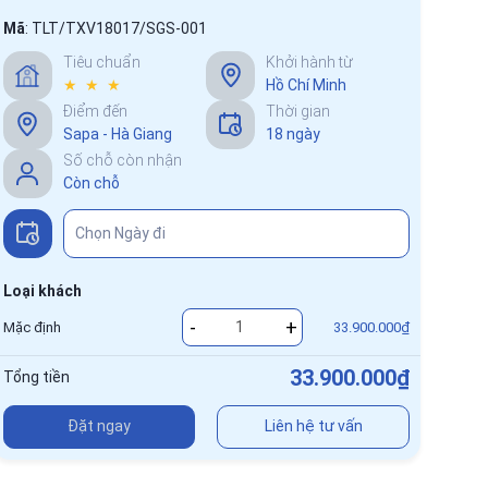
Mã
:
TLT/TXV18017/SGS-001
Tiêu chuẩn
Khởi hành từ
★ ★ ★
Hồ Chí Minh
Điểm đến
Thời gian
Sapa - Hà Giang
18 ngày
Số chỗ còn nhận
Còn chỗ
Loại khách
-
+
Mặc định
33.900.000₫
33.900.000₫
Tổng tiền
Đặt ngay
Liên hệ tư vấn