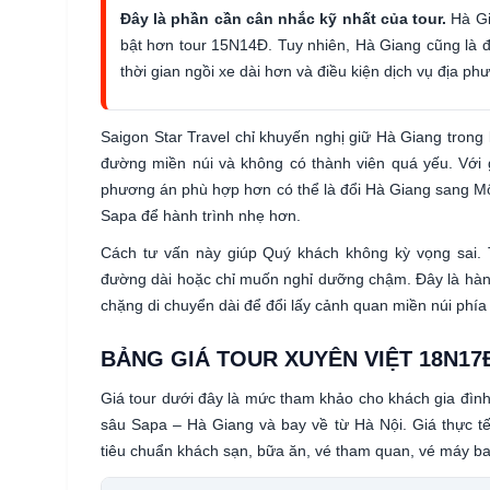
Đây là phần cần cân nhắc kỹ nhất của tour.
Hà Gia
bật hơn tour 15N14Đ. Tuy nhiên, Hà Giang cũng là đi
thời gian ngồi xe dài hơn và điều kiện dịch vụ địa
Saigon Star Travel chỉ khuyến nghị giữ Hà Giang trong l
đường miền núi và không có thành viên quá yếu. Với g
phương án phù hợp hơn có thể là đổi Hà Giang sang M
Sapa để hành trình nhẹ hơn.
Cách tư vấn này giúp Quý khách không kỳ vọng sai. 
đường dài hoặc chỉ muốn nghỉ dưỡng chậm. Đây là hàn
chặng di chuyển dài để đổi lấy cảnh quan miền núi phía 
BẢNG GIÁ TOUR XUYÊN VIỆT 18N17
Giá tour dưới đây là mức tham khảo cho khách gia đìn
sâu Sapa – Hà Giang và bay về từ Hà Nội. Giá thực tế
tiêu chuẩn khách sạn, bữa ăn, vé tham quan, vé máy ba