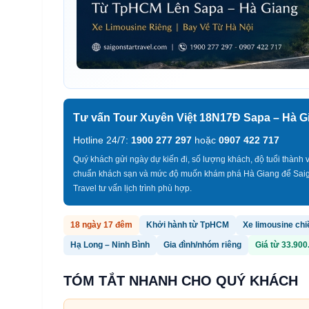
Tư vấn Tour Xuyên Việt 18N17Đ Sapa – Hà G
Hotline 24/7:
1900 277 297
hoặc
0907 422 717
Quý khách gửi ngày dự kiến đi, số lượng khách, độ tuổi thành v
chuẩn khách sạn và mức độ muốn khám phá Hà Giang để Saig
Travel tư vấn lịch trình phù hợp.
18 ngày 17 đêm
Khởi hành từ TpHCM
Xe limousine chi
Hạ Long – Ninh Bình
Gia đình/nhóm riêng
Giá từ 33.90
TÓM TẮT NHANH CHO QUÝ KHÁCH