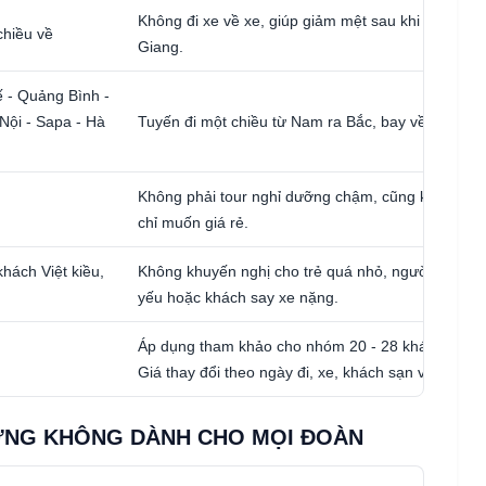
Không đi xe về xe, giúp giảm mệt sau khi đã đi sâ
chiều về
Giang.
 - Quảng Bình -
 Nội - Sapa - Hà
Tuyến đi một chiều từ Nam ra Bắc, bay về từ Hà Nộ
Không phải tour nghỉ dưỡng chậm, cũng không p
chỉ muốn giá rẻ.
hách Việt kiều,
Không khuyến nghị cho trẻ quá nhỏ, người lớn tuổ
yếu hoặc khách say xe nặng.
Áp dụng tham khảo cho nhóm 20 - 28 khách, tiêu 
Giá thay đổi theo ngày đi, xe, khách sạn và dịch vụ
HƯNG KHÔNG DÀNH CHO MỌI ĐOÀN