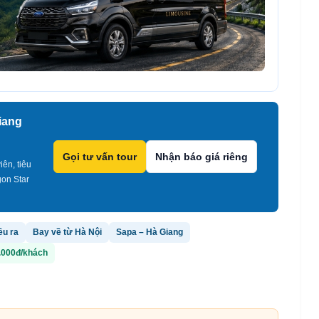
iang
Gọi tư vấn tour
Nhận báo giá riêng
iên, tiêu
on Star
ều ra
Bay về từ Hà Nội
Sapa – Hà Giang
0.000đ/khách