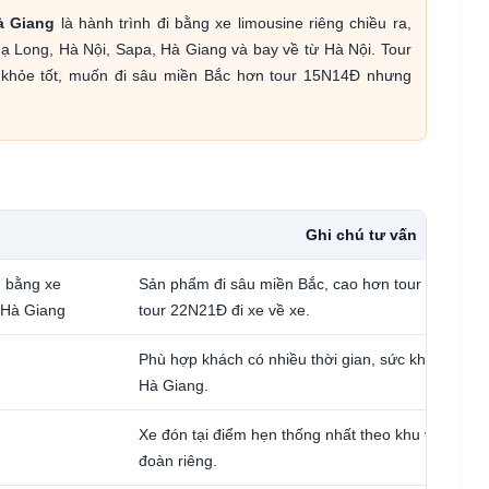
à Giang
là hành trình đi bằng xe limousine riêng chiều ra,
ạ Long, Hà Nội, Sapa, Hà Giang và bay về từ Hà Nội. Tour
 khỏe tốt, muốn đi sâu miền Bắc hơn tour 15N14Đ nhưng
Ghi chú tư vấn
m bằng xe
Sản phẩm đi sâu miền Bắc, cao hơn tour 15N14Đ
 Hà Giang
tour 22N21Đ đi xe về xe.
Phù hợp khách có nhiều thời gian, sức khỏe tốt v
Hà Giang.
Xe đón tại điểm hẹn thống nhất theo khu vực gia 
đoàn riêng.