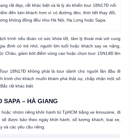
ng rất đẹp, rất khác biệt và là lý do khiến tour 18N17Đ nổi
ểm đến kén khách hơn vì có đường đèo, thời tiết thay đổi,
 phương không đồng đều như Hà Nội, Hạ Long hoặc Sapa.
ịch trình nếu đoàn có sức khỏe tốt, tâm lý thoải mái với cung
ia đình có trẻ nhỏ, người lớn tuổi hoặc khách say xe nặng,
ộc Châu, giảm bớt điểm vùng cao hoặc chọn tour 15N14Đ lên
Tour 18N17Đ không phải là tour dành cho người lần đầu đi
h trình cho khách muốn khám phá thật sự, chấp nhận một số
Bắc rất khác biệt.
Đ SAPA – HÀ GIANG
h hoặc nhóm riêng khởi hành từ TpHCM bằng xe limousine, đi
 sẽ được báo theo ngày khởi hành, số lượng khách, loại xe,
y và các yêu cầu riêng.