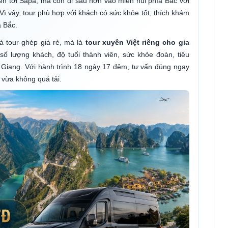
ên tới Sapa, mà còn đi sâu hơn vào miền núi phía Bắc với
 vậy, tour phù hợp với khách có sức khỏe tốt, thích khám
a Bắc.
là tour ghép giá rẻ, mà là
tour xuyên Việt riêng cho gia
 số lượng khách, độ tuổi thành viên, sức khỏe đoàn, tiêu
 Giang. Với hành trình 18 ngày 17 đêm, tư vấn đúng ngay
 vừa không quá tải.