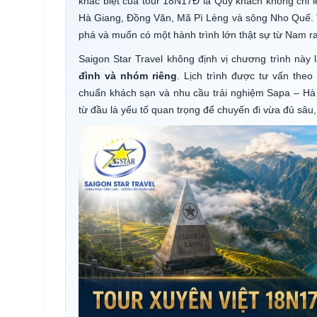
khác biệt của tour 18N17Đ là Quý khách không chỉ l
Hà Giang, Đồng Văn, Mã Pì Lèng và sông Nho Quế. Vì
phá và muốn có một hành trình lớn thật sự từ Nam r
Saigon Star Travel không định vị chương trình này 
đình và nhóm riêng
. Lịch trình được tư vấn theo
chuẩn khách sạn và nhu cầu trải nghiệm Sapa – Hà
từ đầu là yếu tố quan trọng để chuyến đi vừa đủ sâu,