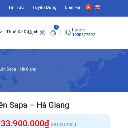
Tin Tức
Tuyển Dụng
Liên Hệ
0
Hotline
Thuê Xe Du Lịch
1900277297
Lên Sapa – Hà Giang
ên Sapa – Hà Giang
33.900.000₫
38.000.000₫