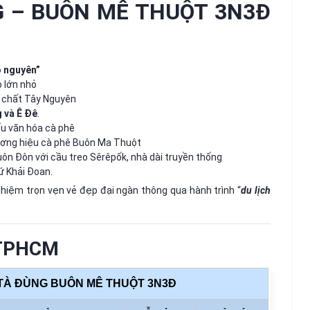
G – BUÔN MÊ THUỘT 3N3Đ
o nguyên”
o lớn nhỏ
chất Tây Nguyên
 và Ê Đê
.
u văn hóa cà phê
ương hiệu cà phê Buôn Ma Thuột
Buôn Đôn với cầu treo Sêrêpốk, nhà dài truyền thống
 Khải Đoan.
ghiệm trọn vẹn vẻ đẹp đại ngàn thông qua hành trình “
du lịch
 TPHCM
 TÀ ĐÙNG BUÔN MÊ THUỘT 3N3Đ