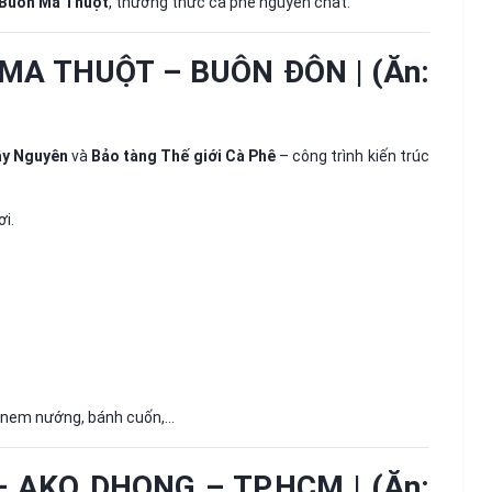
 Buôn Ma Thuột
, thưởng thức cà phê nguyên chất.
MA THUỘT – BUÔN ĐÔN | (Ăn:
ây Nguyên
và
Bảo tàng Thế giới Cà Phê
– công trình kiến trúc
ơi.
nem nướng, bánh cuốn,...
 AKO DHONG – TP.HCM | (Ăn: