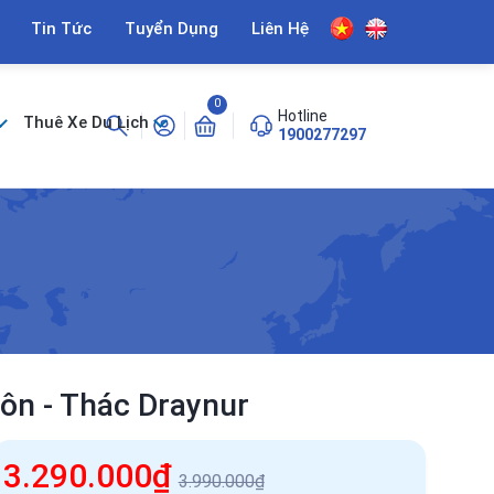
Tin Tức
Tuyển Dụng
Liên Hệ
0
Hotline
Thuê Xe Du Lịch
1900277297
ôn - Thác Draynur
3.290.000₫
3.990.000₫