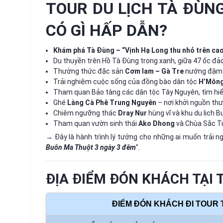
TOUR DU LỊCH TÀ ĐÙN
CÓ GÌ HẤP DẪN?
Khám phá Tà Đùng – “Vịnh Hạ Long thu nhỏ trên ca
Du thuyền trên Hồ Tà Đùng trong xanh, giữa 47 ốc đả
Thưởng thức đặc sản
Cơm lam – Gà Tre
nướng đậm 
Trải nghiệm cuộc sống của đồng bào dân tộc
H’Mông
Tham quan Bảo tàng các dân tộc Tây Nguyên, tìm hiể
Ghé
Làng Cà Phê Trung Nguyên
– nơi khởi nguồn th
Chiêm ngưỡng thác
Dray Nur
hùng vĩ và khu du lịch 
Tham quan vườn sinh thái
Ako Dhong
và Chùa Sắc Tứ
→ Đây là hành trình lý tưởng cho những ai muốn trải n
Buôn Ma Thuột 3 ngày 3 đêm
”.
ĐỊA ĐIỂM ĐÓN KHÁCH TẠI
ĐIỂM ĐÓN KHÁCH ĐI TOUR