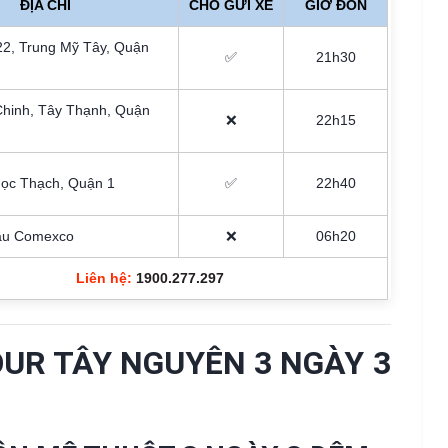
ĐỊA CHỈ
CHỖ GỬI XE
GIỜ ĐÓN
22, Trung Mỹ Tây, Quận
✅
21h30
Chinh, Tây Thạnh, Quận
❌
22h15
ọc Thạch, Quận 1
✅
22h40
ầu Comexco
❌
06h20
Liên hệ:
1900.277.297
TOUR TÂY NGUYÊN 3 NGÀY 3