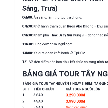
Sáng, Trưa)
06h00:
Ăn sáng, làm thủ tục trả phòng.
07h30:
Khởi hành tham quan
Buôn Ako Dhong
– khu sin
09h30:
Khám phá
Thác Dray Nur
hùng vĩ – dòng thác nổ
11h30:
Dùng cơm trưa, nghỉ ngơi.
13h00:
Xe đưa đoàn khởi hành về TpHCM.
Tối:
Về đến điểm đón ban đầu, kết thúc chương trình
t
BẢNG GIÁ TOUR TÂY NG
BẢNG GIÁ TOUR TÂY NGUYÊN 3 NGÀY 3 ĐÊM | TÀ ĐÙN
STT
TIÊU CHUẨN
GIÁ TOUR NGƯỜI LỚN
3.290.000đ
1
3 SAO
3.990.000đ
2
4 SAO
3
5 SAO
Đang cập nhật...