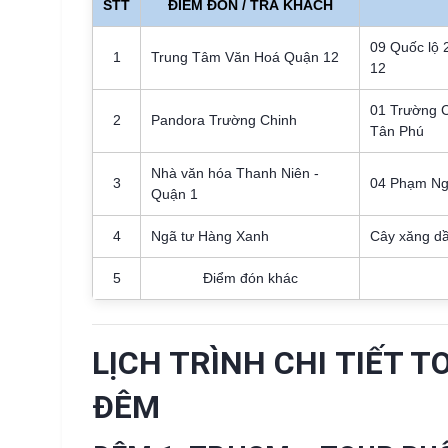
STT
ĐIỂM ĐÓN / TRẢ KHÁCH
09 Quốc lộ 
1
Trung Tâm Văn Hoá Quận 12
12
01 Trường 
2
Pandora Trường Chinh
Tân Phú
Nhà văn hóa Thanh Niên -
3
04 Phạm Ng
Quận 1
4
Ngã tư Hàng Xanh
Cây xăng d
5
Điểm đón khác
LỊCH TRÌNH CHI TIẾT 
ĐÊM