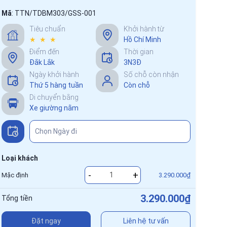
Mã
:
TTN/TDBM303/GSS-001
Tiêu chuẩn
Khởi hành từ
★ ★ ★
Hồ Chí Minh
Điểm đến
Thời gian
Đắk Lắk
3N3Đ
Ngày khởi hành
Số chỗ còn nhận
Thứ 5 hàng tuần
Còn chỗ
Di chuyển bằng
Xe giường nằm
Loại khách
-
+
Mặc định
3.290.000₫
3.290.000₫
Tổng tiền
Đặt ngay
Liên hệ tư vấn