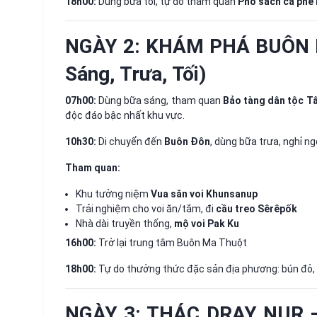
18h00:
Dùng bữa tối, tự do tham quan
Phố sách cà phê
NGÀY 2: KHÁM PHÁ BUÔN 
Sáng, Trưa, Tối)
07h00:
Dùng bữa sáng, tham quan
Bảo tàng dân tộc T
độc đáo bậc nhất khu vực.
10h30:
Di chuyển đến
Buôn Đôn
, dùng bữa trưa, nghỉ ng
Tham quan:
Khu tưởng niệm
Vua săn voi Khunsanup
Trải nghiệm cho voi ăn/tắm, đi
cầu treo Sêrêpốk
Nhà dài truyền thống,
mộ voi Pak Ku
16h00:
Trở lại trung tâm Buôn Ma Thuột
18h00:
Tự do thưởng thức đặc sản địa phương: bún đỏ, 
NGÀY 3: THÁC DRAY NUR –