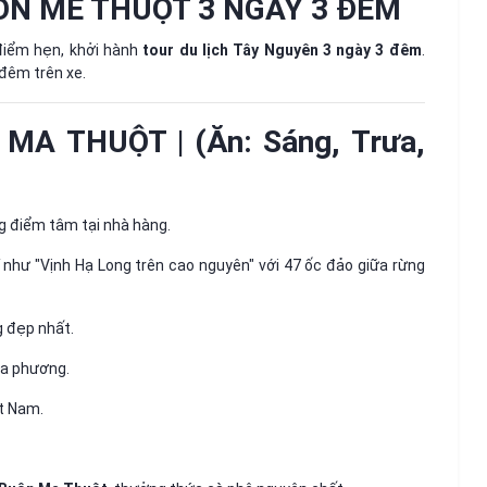
ÔN MÊ THUỘT 3 NGÀY 3 ĐÊM
điểm hẹn, khởi hành
tour du lịch Tây Nguyên 3 ngày 3 đêm
.
 đêm trên xe.
MA THUỘT | (Ăn: Sáng, Trưa,
g điểm tâm tại nhà hàng.
 như "Vịnh Hạ Long trên cao nguyên" với 47 ốc đảo giữa rừng
 đẹp nhất.
ịa phương.
ệt Nam.