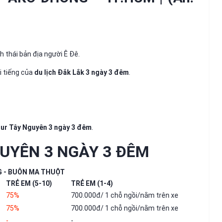
h thái bản địa người Ê Đê.
i tiếng của
du lịch Đắk Lắk 3 ngày 3 đêm
.
our Tây Nguyên 3 ngày 3 đêm
.
UYÊN 3 NGÀY 3 ĐÊM
G - BUÔN MA THUỘT
TRẺ EM (5-10)
TRẺ EM (1-4)
75%
700.000đ/ 1 chỗ ngồi/nằm trên xe
75%
700.000đ/ 1 chỗ ngồi/nằm trên xe
-
-