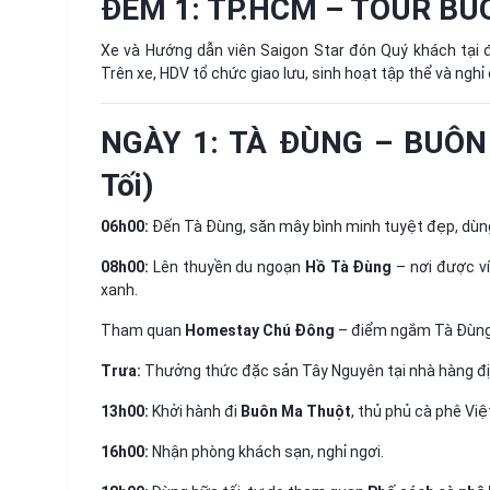
ĐÊM 1: TP.HCM – TOUR BU
Xe và Hướng dẫn viên Saigon Star đón Quý khách tại 
Trên xe, HDV tổ chức giao lưu, sinh hoạt tập thể và nghỉ
NGÀY 1: TÀ ĐÙNG – BUÔN 
Tối)
06h00:
Đến Tà Đùng, săn mây bình minh tuyệt đẹp, dùn
08h00:
Lên thuyền du ngoạn
Hồ Tà Đùng
– nơi được ví
xanh.
Tham quan
Homestay Chú Đông
– điểm ngắm Tà Đùng
Trưa:
Thưởng thức đặc sản Tây Nguyên tại nhà hàng đ
13h00:
Khởi hành đi
Buôn Ma Thuột
, thủ phủ cà phê Vi
16h00:
Nhận phòng khách sạn, nghỉ ngơi.