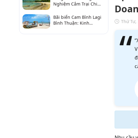
Nghiệm Cắm Trại Chi
Doan
Tiết Từ A–Z
Bãi biển Cam Bình Lagi
Thứ Tư,
Bình Thuận: Kinh
nghiệm đi chơi, ăn hải
sản, điểm gần
“
V
đ
c
Nhu cầu 