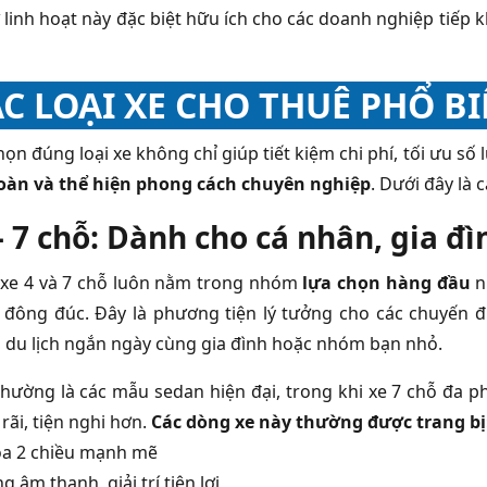
linh hoạt này đặc biệt hữu ích cho các doanh nghiệp tiếp kh
C LOẠI XE CHO THUÊ PHỔ B
chọn đúng loại xe không chỉ giúp tiết kiệm chi phí, tối ưu 
toàn và thể hiện phong cách chuyên nghiệp
. Dưới đây là 
– 7 chỗ: Dành cho cá nhân, gia 
xe 4 và 7 chỗ luôn nằm trong nhóm
lựa chọn hàng đầu
n
 đông đúc. Đây là phương tiện lý tưởng cho các chuyến đi
, du lịch ngắn ngày cùng gia đình hoặc nhóm bạn nhỏ.
thường là các mẫu sedan hiện đại, trong khi xe 7 chỗ đa p
rãi, tiện nghi hơn.
Các dòng xe này thường được trang bị
òa 2 chiều mạnh mẽ
g âm thanh, giải trí tiện lợi