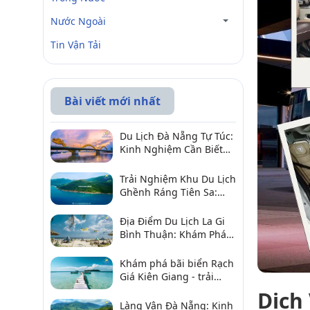
Nước Ngoài
Tin Vận Tải
Bài viết mới nhất
Du Lịch Đà Nẵng Tự Túc:
Kinh Nghiệm Cần Biết
Để Trải Nghiệm Tuyệt
Vời
Trải Nghiệm Khu Du Lịch
Ghềnh Ráng Tiên Sa:
Điểm Đến Không Thể Bỏ
Qua
Địa Điểm Du Lịch La Gi
Bình Thuận: Khám Phá 6
Điểm Đến Đáng Ghé
2026
Khám phá bãi biển Rạch
Giá Kiên Giang - trải
nghiệm biển hấp dẫn
Dịch
Làng Vân Đà Nẵng: Kinh