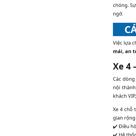
chóng. Sự 
ngờ.
CÁ
Việc lựa 
mái, an 
Xe 4 
Các dòng 
nội thành
khách VIP
Xe 4 chỗ 
gian rộng 
✔️ Điều h
✔️ Hệ thốn