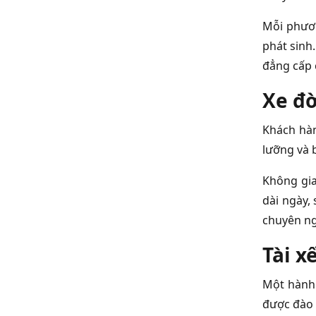
Mỗi phươ
phát sinh.
đẳng cấp 
Xe đờ
Khách hàn
lưỡng và 
Không gia
dài ngày,
chuyên ng
Tài x
Một hành 
được đào 