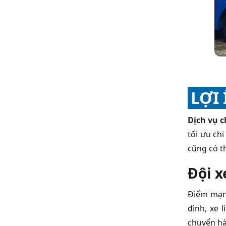
LỢI
Dịch vụ c
tối ưu ch
cũng có t
Đội x
Điểm mạnh
đình, xe 
chuyển hà