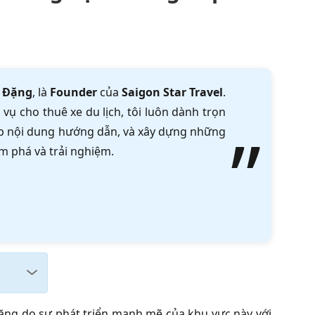
 Đặng
, là
Founder
của
Saigon Star Travel
.
vụ cho thuê xe du lịch, tôi luôn dành trọn
tập nội dung hướng dẫn, và xây dựng những
m phá và trải nghiệm.
ăng do sự phát triển mạnh mẽ của khu vực này với