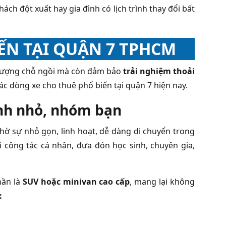
ách đột xuất hay gia đình có lịch trình thay đổi bất
IẾN TẠI QUẬN 7 TPHCM
số lượng chỗ ngồi mà còn đảm bảo
trải nghiệm thoải
các dòng xe cho thuê phổ biến tại quận 7 hiện nay.
đình nhỏ, nhóm bạn
hờ sự nhỏ gọn, linh hoạt, dễ dàng di chuyển trong
 công tác cá nhân, đưa đón học sinh, chuyên gia,
hần là
SUV hoặc minivan cao cấp
, mang lại không
: