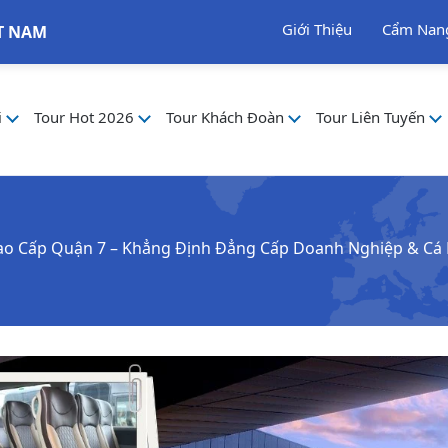
Giới Thiệu
Cẩm Nan
T NAM
i
Tour Hot 2026
Tour Khách Đoàn
Tour Liên Tuyến
Cao Cấp Quận 7 – Khẳng Định Đẳng Cấp Doanh Nghiệp & Cá