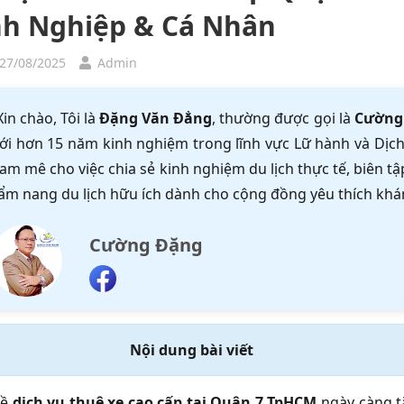
h Nghiệp & Cá Nhân
 27/08/2025
Admin
Xin chào, Tôi là
Đặng Văn Đẳng
, thường được gọi là
Cường
ới hơn 15 năm kinh nghiệm trong lĩnh vực Lữ hành và Dịch 
am mê cho việc chia sẻ kinh nghiệm du lịch thực tế, biên 
ẩm nang du lịch hữu ích dành cho cộng đồng yêu thích khá
Cường Đặng
Nội dung bài viết
về
dịch vụ thuê xe cao cấp tại Quận 7 TpHCM
ngày càng t