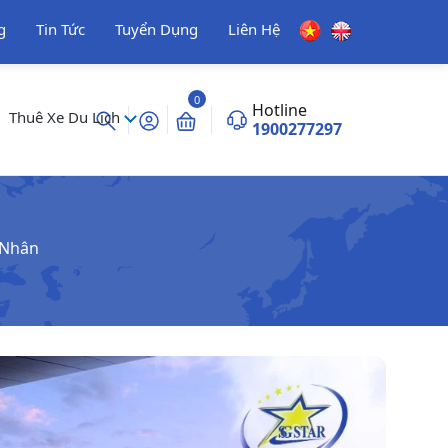
g
Tin Tức
Tuyển Dụng
Liên Hệ
0
Hotline
Thuê Xe Du Lịch
1900277297
 Nhân