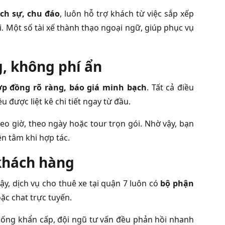
ịch sự, chu đáo
, luôn hỗ trợ khách từ việc sắp xếp
i. Một số tài xế thành thạo ngoại ngữ, giúp phục vụ
, không phí ẩn
p đồng rõ ràng, báo giá minh bạch
. Tất cả điều
 được liệt kê chi tiết ngay từ đầu.
heo giờ, theo ngày hoặc tour trọn gói. Nhờ vậy, bạn
ên tâm khi hợp tác.
 khách hàng
vậy, dịch vụ cho thuê xe tại quận 7 luôn có
bộ phận
oặc chat trực tuyến.
h huống khẩn cấp, đội ngũ tư vấn đều phản hồi nhanh