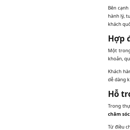
Bên cạnh 
hành lý, t
khách quố
Hợp đ
Một trong
khoản, quy
Khách hàn
dễ dàng ki
Hỗ tr
Trong thực
chăm sóc
Từ điều c