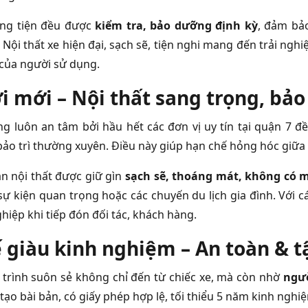
ng tiện đều được
kiểm tra, bảo dưỡng định kỳ
, đảm bảo
 Nội thất xe hiện đại, sạch sẽ, tiện nghi mang đến trải ngh
của người sử dụng.
i mới – Nội thất sang trọng, bả
g luôn an tâm bởi hầu hết các đơn vị uy tín tại quận 7 
bảo trì thường xuyên. Điều này giúp hạn chế hỏng hóc giữa 
n nội thất được giữ gìn
sạch sẽ, thoáng mát, không có 
 sự kiện quan trọng hoặc các chuyến du lịch gia đình. Với 
hiệp khi tiếp đón đối tác, khách hàng.
ế giàu kinh nghiệm – An toàn & 
trình suôn sẻ không chỉ đến từ chiếc xe, mà còn nhờ
ngườ
tạo bài bản, có giấy phép hợp lệ, tối thiểu 5 năm kinh nghi