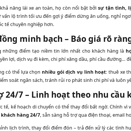
khả năng lái xe an toàn, họ còn nổi bật bởi
sự tận tình, l
ư vấn lộ trình tối ưu đến gợi ý điểm dừng ăn uống, nghỉ ngơ
c tế chuyên nghiệp hơn.
ồng minh bạch – Báo giá rõ ràng
 những điểm tạo niềm tin lớn nhất cho khách hàng là
hợ
ền lợi, dịch vụ đi kèm, chi phí xăng dầu, phí cầu đường… đều
g có thể lựa chọn
nhiều gói dịch vụ linh hoạt
: thuê xe t
ểm soát ngân sách, tránh rủi ro phát sinh chi phí và luôn y
ợ 24/7 – Linh hoạt theo nhu cầu
 tế, kế hoạch di chuyển có thể thay đổi bất ngờ. Chính vì 
 khách hàng 24/7
, sẵn sàng hỗ trợ qua điện thoại, email h
hỉnh lịch trình, thay đổi điểm đón – trả đến xử lý các tìn