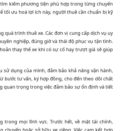
ệc tìm kiếm phương tiện phù hợp trong từng chuyến
ể tối ưu hoá lợi ích này, người thuê cần chuẩn bị kỹ
ng quá trình thuê xe. Các đơn vị cung cấp dịch vụ uy
chuyên nghiệp, đúng giờ và thái độ phục vụ tận tình.
hoản thay thế xe khi có sự cố hay trượt giá sẽ giúp
cầu sử dụng của mình, đảm bảo khả năng vận hành,
 từ bước tư vấn, ký hợp đồng, cho đến theo dõi chất
g quan trọng trong việc đảm bảo sự ổn định và tiết
 trong mọi lĩnh vực. Trước hết, về mặt tài chính,
ừng chuyến hoặc sở hữu xe riêng. Việc cam kết hợp