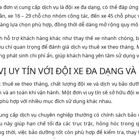
ủa đơn vị cung cấp dịch vụ là đội xe đa dạng, có thể đáp ứ
ân, xe 16 – 29 chỗ cho nhóm công tác, đến xe 45 chỗ phục 
àng lựa chọn phù hợp, đồng thời dễ dàng mở rộng quy mô d
h hỗ trợ khách hàng khác như thay thế xe nhanh chóng, bả
iêu chí quan trọng để đánh giá dịch vụ thuê xe theo tháng
ng phát sinh chi phí ẩn, giúp khách hàng yên tâm sử dụng và
VỊ UY TÍN VỚI ĐỘI XE ĐA DẠNG V
c thuê xe theo tháng, chất lượng đội xe và dịch vụ bảo dưỡ
h và an toàn khi vận hành. Một đơn vị uy tín sẽ sở hữu đội
 phù hợp với nhiều mục đích sử dụng khác nhau.
ung cấp dịch vụ chuyên nghiệp thường có chính sách bảo d
u này giúp hạn chế tối đa các trục trặc, hỏng hóc trong 
g thời, việc bảo dưỡng tốt còn phù hợp để kiểm tra, thay