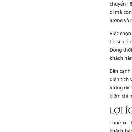
chuyển li
đi mà còn 
lưỡng và 
Việc chọn 
tín sẽ có 
Đồng thời
khách hàn
Bên cạnh 
diện tích
lượng dịc
kiệm chi p
LỢI 
Thuê xe t
khách hàn