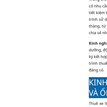
có nhu cầu
tiết kiệm
trình sử 
tháng, từ
chia sẻ n
Kinh ngh
dưỡng, độ
ký kết hợ
trình thu
đáng có.
KINH
VÀ Ổ
Thuê xe t