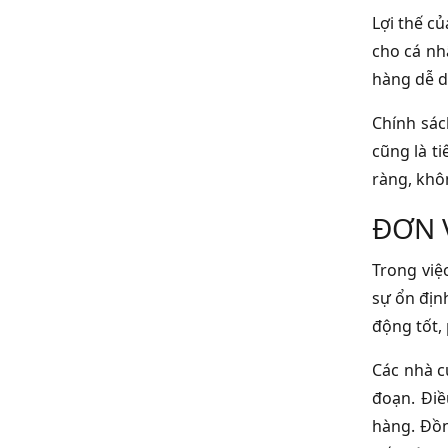
Lợi thế c
cho cá nh
hàng dễ d
Chính sác
cũng là t
ràng, khô
ĐƠN 
Trong việ
sự ổn địn
động tốt,
Các nhà c
đoạn. Điề
hàng. Đồn