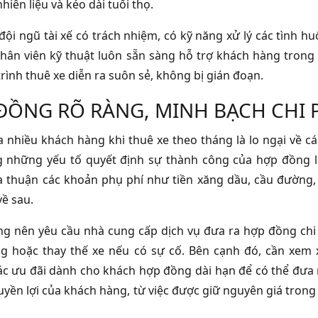
nhiên liệu và kéo dài tuổi thọ.
 đội ngũ tài xế có trách nhiệm, có kỹ năng xử lý các tình
Nhân viên kỹ thuật luôn sẵn sàng hỗ trợ khách hàng trong
rình thuê xe diễn ra suôn sẻ, không bị gián đoạn.
ĐỒNG RÕ RÀNG, MINH BẠCH CHI 
a nhiều khách hàng khi thuê xe theo tháng là lo ngại về cá
 những yếu tố quyết định sự thành công của hợp đồng l
 thuận các khoản phụ phí như tiền xăng dầu, cầu đường, b
về sau.
g nên yêu cầu nhà cung cấp dịch vụ đưa ra hợp đồng chi ti
g hoặc thay thế xe nếu có sự cố. Bên cạnh đó, cần xem xé
ác ưu đãi dành cho khách hợp đồng dài hạn để có thể đưa
uyền lợi của khách hàng, từ việc được giữ nguyên giá trong