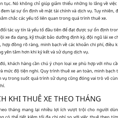
ên tục. Nó không chỉ giúp giảm thiểu những lo lắng về vi
đem lại sự ổn định về mặt tài chính và dịch vụ. Tuy nhiên, đ
nắm chắc các yếu tố liên quan trong quá trình thuê xe.
đối tác uy tín là yếu tố đầu tiên để đạt được sự ổn định tro
đội xe đa dạng, kỹ thuật bảo dưỡng định kỳ, đội ngũ lái xe 
, hợp đồng rõ ràng, minh bạch về các khoản chi phí, điều k
g yên tâm hơn khi ký kết và sử dụng dịch vụ.
đó, khách hàng cần chú ý chọn loại xe phù hợp với nhu 
 và mức độ tiện nghi. Quy trình thuê xe an toàn, minh bạch
h vụ trong suốt quá trình sử dụng cũng đóng vai trò vô cùn
hí.
ÍCH KHI THUÊ XE THEO THÁNG
heo tháng mang lại nhiều lợi ích vượt trội cho người dùng
g có thể tiết kiệm tối đa chi phí so với việc thuê theo t