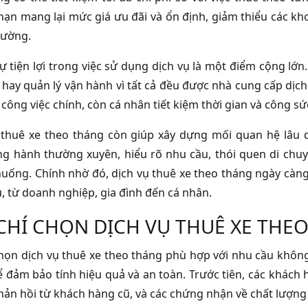
hạn mang lại mức giá ưu đãi và ổn định, giảm thiểu các kh
rường.
sự tiện lợi trong việc sử dụng dịch vụ là một điểm cộng lớ
 hay quản lý vận hành vì tất cả đều được nhà cung cấp dịc
 công việc chính, còn cá nhân tiết kiệm thời gian và công s
 thuê xe theo tháng còn giúp xây dựng mối quan hệ lâu dà
g hành thường xuyên, hiểu rõ nhu cầu, thói quen di chuy
huống. Chính nhờ đó, dịch vụ thuê xe theo tháng ngày càn
, từ doanh nghiệp, gia đình đến cá nhân.
 CHÍ CHỌN DỊCH VỤ THUÊ XE THE
chọn dịch vụ thuê xe theo tháng phù hợp với nhu cầu không
ể đảm bảo tính hiệu quả và an toàn. Trước tiên, các khách
phản hồi từ khách hàng cũ, và các chứng nhận về chất lượng 