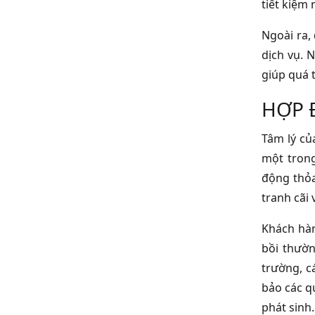
tiết kiệm 
Ngoài ra,
dịch vụ. 
giúp quá t
HỢP 
Tâm lý củ
một trong
động thỏa
tranh cãi 
Khách hàn
bồi thườn
trường, c
bảo các q
phát sinh.