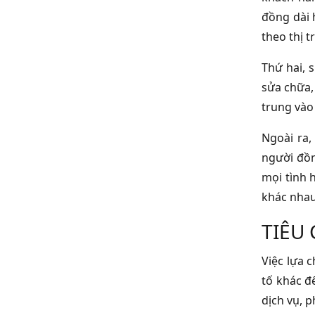
đồng dài 
theo thị t
Thứ hai, 
sửa chữa,
trung vào
Ngoài ra,
người đồn
mọi tình 
khác nhau
TIÊU
Việc lựa 
tố khác đ
dịch vụ, 