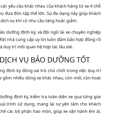
ng các yêu cầu khác nhau của khách hàng từ xe 4 chỗ
vụ đưa đón tập thể lớn. Sự đa dạng này giúp khách
ịch vụ khi có nhu cầu tăng hoặc giảm.
o dưỡng định kỳ, và đội ngũ lái xe chuyên nghiệp
. Một nhà cung cấp uy tín luôn đảm bảo hợp đồng rõ
 duy trì mối quan hệ hợp tác lâu dài.
À DỊCH VỤ BẢO DƯỠNG TỐT
ng định kỳ đóng vai trò chủ chốt trong việc duy trì
 xe gồm nhiều dòng xe khác nhau, còn mới, còn hoạt
ưỡng định kỳ, kiểm tra toàn diện xe qua từng giai
quá trình sử dụng, mang lại sự yên tâm cho khách
 thế các bộ phận hao mòn, giúp xe vận hành êm ái,