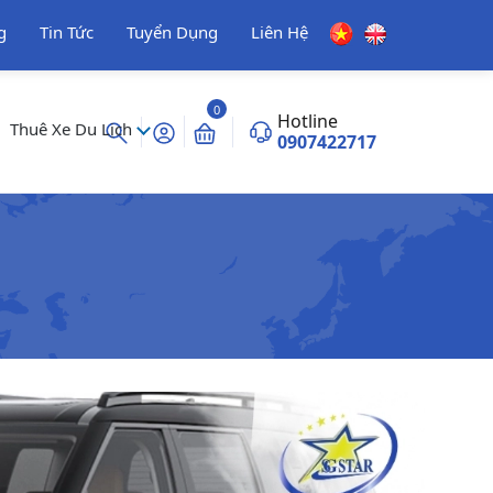
g
Tin Tức
Tuyển Dụng
Liên Hệ
0
Hotline
Thuê Xe Du Lịch
0907422717