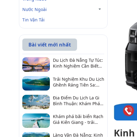
Nước Ngoài
Tin Vận Tải
Bài viết mới nhất
Du Lịch Đà Nẵng Tự Túc:
Kinh Nghiệm Cần Biết
Để Trải Nghiệm Tuyệt
Vời
Trải Nghiệm Khu Du Lịch
Ghềnh Ráng Tiên Sa:
Điểm Đến Không Thể Bỏ
Qua
Địa Điểm Du Lịch La Gi
Bình Thuận: Khám Phá 6
Điểm Đến Đáng Ghé
2026
Khám phá bãi biển Rạch
Giá Kiên Giang - trải
nghiệm biển hấp dẫn
Kinh
Làng Vân Đà Nẵng: Kinh