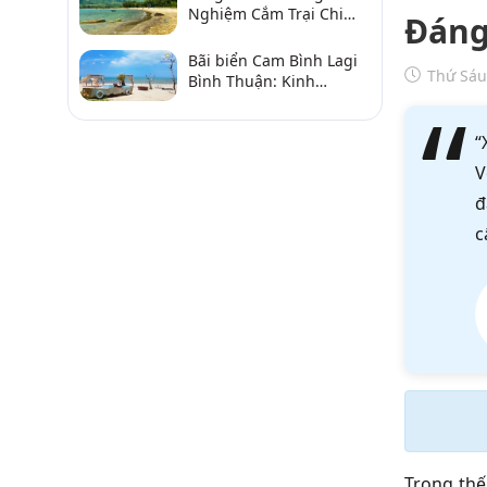
Nghiệm Cắm Trại Chi
Đáng
Tiết Từ A–Z
Bãi biển Cam Bình Lagi
Thứ Sáu
Bình Thuận: Kinh
nghiệm đi chơi, ăn hải
sản, điểm gần
“
V
đ
c
Trong thế