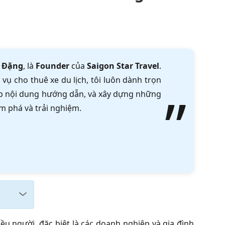
 Đặng
, là
Founder
của
Saigon Star Travel
.
vụ cho thuê xe du lịch, tôi luôn dành trọn
tập nội dung hướng dẫn, và xây dựng những
m phá và trải nghiệm.
ều người, đặc biệt là các doanh nghiệp và gia đình