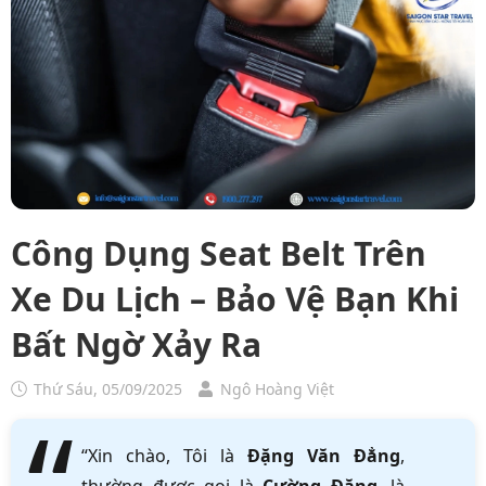
Công Dụng Seat Belt Trên
Xe Du Lịch – Bảo Vệ Bạn Khi
Bất Ngờ Xảy Ra
Thứ Sáu, 05/09/2025
Ngô Hoàng Việt
“Xin chào, Tôi là
Đặng Văn Đẳng
,