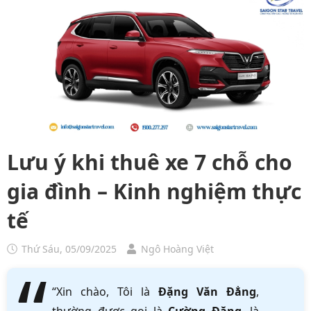
Lưu ý khi thuê xe 7 chỗ cho
gia đình – Kinh nghiệm thực
tế
Thứ Sáu, 05/09/2025
Ngô Hoàng Việt
“Xin chào, Tôi là
Đặng Văn Đẳng
,