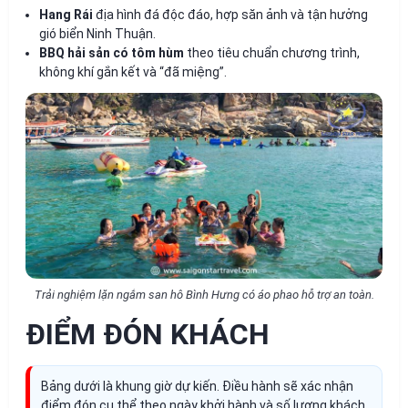
Hang Rái
địa hình đá độc đáo, hợp săn ảnh và tận hưởng
gió biển Ninh Thuận.
BBQ hải sản có tôm hùm
theo tiêu chuẩn chương trình,
không khí gắn kết và “đã miệng”.
Trải nghiệm lặn ngắm san hô Bình Hưng có áo phao hỗ trợ an toàn.
ĐIỂM ĐÓN KHÁCH
Bảng dưới là khung giờ dự kiến. Điều hành sẽ xác nhận
điểm đón cụ thể theo ngày khởi hành và số lượng khách.