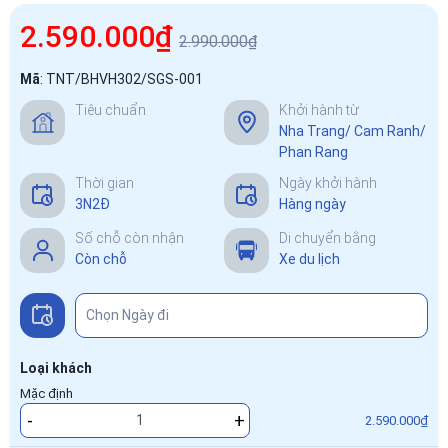
2.590.000₫
2.990.000₫
Mã
:
TNT/BHVH302/SGS-001
Tiêu chuẩn
Khởi hành từ
Nha Trang/ Cam Ranh/
Phan Rang
Thời gian
Ngày khởi hành
3N2Đ
Hàng ngày
Số chỗ còn nhận
Di chuyển bằng
Còn chỗ
Xe du lịch
Loại khách
Mặc định
-
+
2.590.000₫