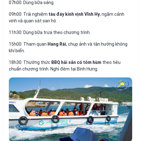
07h00:
Dùng bữa sáng.
09h00:
Trải nghiệm
tàu đáy kính vịnh Vĩnh Hy
, ngắm cảnh
vịnh và quan sát san hô.
11h30:
Dùng bữa trưa theo chương trình.
15h00:
Tham quan
Hang Rái
, chụp ảnh và tận hưởng không
khí biển.
18h30:
Thưởng thức
BBQ hải sản có tôm hùm
theo tiêu
chuẩn chương trình. Nghỉ đêm tại Bình Hưng.