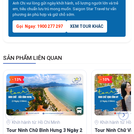
Anh Chị vui lòng gửi ngày khởi hành, số lượng người lớn và trẻ
em, tiêu chuẩn lưu trú mong muốn. Saigon Star Travel tư vấn
phương án phù hợp và giữ chỗ sớm.
Gọi Ngay: 1900 277 297
XEM TOUR KHÁC
SẢN PHẨM LIÊN QUAN
- 13%
- 10%
Khởi hành từ: Hồ Chí Minh
Khởi hành từ: Hồ 
Tour Ninh Chữ Bình Hưng 3 Ngày 2
Tour Ninh Chữ Vĩ