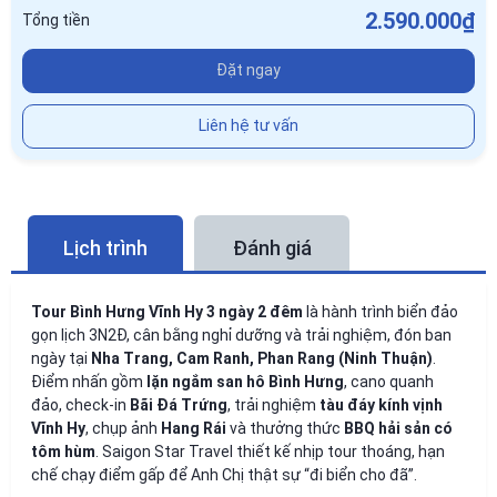
2.590.000₫
Tổng tiền
Đặt ngay
Liên hệ tư vấn
Lịch trình
Đánh giá
Tour Bình Hưng Vĩnh Hy 3 ngày 2 đêm
là hành trình biển đảo
gọn lịch 3N2Đ, cân bằng nghỉ dưỡng và trải nghiệm, đón ban
ngày tại
Nha Trang, Cam Ranh, Phan Rang (Ninh Thuận)
.
Điểm nhấn gồm
lặn ngắm san hô Bình Hưng
, cano quanh
đảo, check-in
Bãi Đá Trứng
, trải nghiệm
tàu đáy kính vịnh
Vĩnh Hy
, chụp ảnh
Hang Rái
và thưởng thức
BBQ hải sản có
tôm hùm
. Saigon Star Travel thiết kế nhịp tour thoáng, hạn
chế chạy điểm gấp để Anh Chị thật sự “đi biển cho đã”.