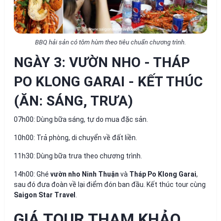
BBQ hải sản có tôm hùm theo tiêu chuẩn chương trình.
NGÀY 3: VƯỜN NHO - THÁP
PO KLONG GARAI - KẾT THÚC
(ĂN: SÁNG, TRƯA)
07h00:
Dùng bữa sáng, tự do mua đặc sản.
10h00:
Trả phòng, di chuyển về đất liền.
11h30:
Dùng bữa trưa theo chương trình.
14h00:
Ghé
vườn nho Ninh Thuận
và
Tháp Po Klong Garai
,
sau đó đưa đoàn về lại điểm đón ban đầu. Kết thúc tour cùng
Saigon Star Travel
.
GIÁ TOUR THAM KHẢO