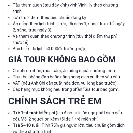
Tàu tham quan (tàu đáy kính) vịnh Vĩnh Hy theo chương
trình.
Lưu trú 2 đêm theo tiêu chuẩn đăng ký.
Ăn uống theo lịch trình (trưa, tối ngày 1; sáng, trưa, tối ngày
2; sáng, trưa ngày 3).
Vé tham quan theo chương trình (tùy thời điểm thu phí
thực tế).
Bảo hiểm du lịch: 50.000đ/ trường hợp
GIÁ TOUR KHÔNG BAO GỒM
Chi phí cá nhân, mua sắm, ăn uống ngoài chương trình.
Phụ thu phòng đơn hoặc nâng hạng dịch vụ theo yêu cầu.
VAT (nếu Anh Chị cần xuất hóa đơn, vui lòng báo trước).
Các hạng mục không nêu trong phần “Giá tour bao gồm”.
CHÍNH SÁCH TRẺ EM
Trẻ 1–4 tuổi:
Miễn phí (gia đình tự lo ăn ngủ phát sinh nếu
có). Mỗi 2 người lớn kèm tối đa 1 trẻ miễn phí.
Trẻ 5–10 tuổi:
Tính
75%
giá người lớn, tiêu chuẩn gồm dịch
vụ theo chương trình.