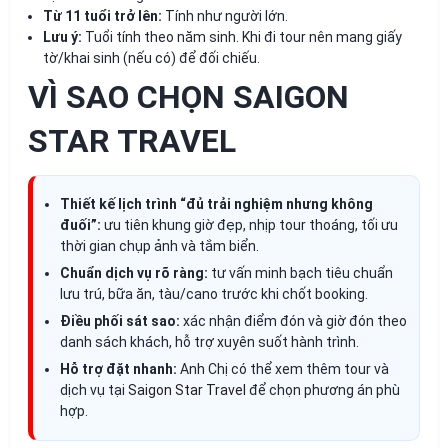
Từ 11 tuổi trở lên:
Tính như người lớn.
Lưu ý:
Tuổi tính theo năm sinh. Khi đi tour nên mang giấy
tờ/khai sinh (nếu có) để đối chiếu.
VÌ SAO CHỌN SAIGON
STAR TRAVEL
Thiết kế lịch trình “đủ trải nghiệm nhưng không
đuối”:
ưu tiên khung giờ đẹp, nhịp tour thoáng, tối ưu
thời gian chụp ảnh và tắm biển.
Chuẩn dịch vụ rõ ràng:
tư vấn minh bạch tiêu chuẩn
lưu trú, bữa ăn, tàu/cano trước khi chốt booking.
Điều phối sát sao:
xác nhận điểm đón và giờ đón theo
danh sách khách, hỗ trợ xuyên suốt hành trình.
Hỗ trợ đặt nhanh:
Anh Chị có thể xem thêm tour và
dịch vụ tại
Saigon Star Travel
để chọn phương án phù
hợp.