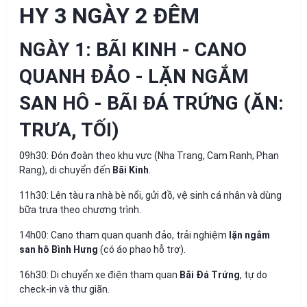
HY 3 NGÀY 2 ĐÊM
NGÀY 1: BÃI KINH - CANO
QUANH ĐẢO - LẶN NGẮM
SAN HÔ - BÃI ĐÁ TRỨNG (ĂN:
TRƯA, TỐI)
09h30:
Đón đoàn theo khu vực (Nha Trang, Cam Ranh, Phan
Rang), di chuyển đến
Bãi Kinh
.
11h30:
Lên tàu ra nhà bè nổi, gửi đồ, vệ sinh cá nhân và dùng
bữa trưa theo chương trình.
14h00:
Cano tham quan quanh đảo, trải nghiệm
lặn ngắm
san hô Bình Hưng
(có áo phao hỗ trợ).
16h30:
Di chuyển xe điện tham quan
Bãi Đá Trứng
, tự do
check-in và thư giãn.