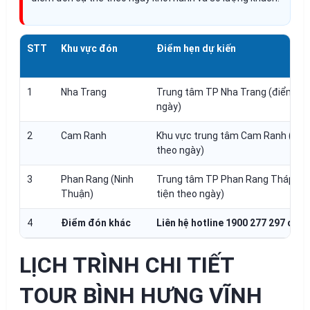
STT
Khu vực đón
Điểm hẹn dự kiến
1
Nha Trang
Trung tâm TP Nha Trang (điểm hẹn
ngày)
2
Cam Ranh
Khu vực trung tâm Cam Ranh (điể
theo ngày)
3
Phan Rang (Ninh
Trung tâm TP Phan Rang Tháp Ch
Thuận)
tiện theo ngày)
4
Điểm đón khác
Liên hệ hotline 1900 277 297 để 
LỊCH TRÌNH CHI TIẾT
TOUR BÌNH HƯNG VĨNH