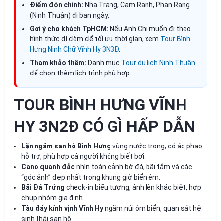
Điểm đón chính:
Nha Trang, Cam Ranh, Phan Rang
(Ninh Thuận) đi ban ngày.
Gợi ý cho khách TpHCM:
Nếu Anh Chị muốn đi theo
hình thức đi đêm để tối ưu thời gian, xem
Tour Bình
Hưng Ninh Chữ Vĩnh Hy 3N3Đ
.
Tham khảo thêm:
Danh mục
Tour du lịch Ninh Thuận
để chọn thêm lịch trình phù hợp.
TOUR BÌNH HƯNG VĨNH
HY 3N2Đ CÓ GÌ HẤP DẪN
Lặn ngắm san hô Bình Hưng
vùng nước trong, có áo phao
hỗ trợ, phù hợp cả người không biết bơi.
Cano quanh đảo
nhìn toàn cảnh bờ đá, bãi tắm và các
“góc ảnh” đẹp nhất trong khung giờ biển êm.
Bãi Đá Trứng
check-in biểu tượng, ảnh lên khác biệt, hợp
chụp nhóm gia đình.
Tàu đáy kính vịnh Vĩnh Hy
ngắm núi ôm biển, quan sát hệ
sinh thái san hô.