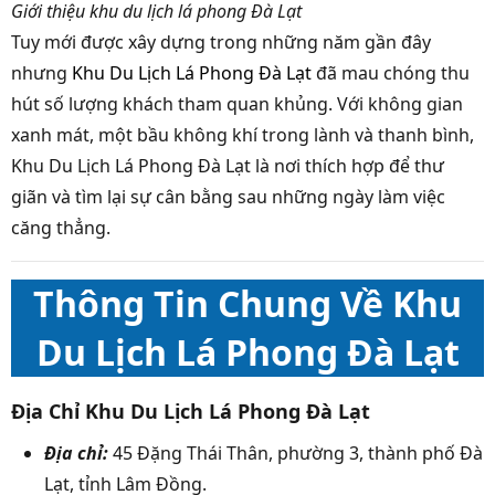
Giới thiệu khu du lịch lá phong Đà Lạt
Tuy mới được xây dựng trong những năm gần đây
nhưng
Khu Du Lịch Lá Phong Đà Lạt
đã mau chóng thu
hút số lượng khách tham quan khủng. Với không gian
xanh mát, một bầu không khí trong lành và thanh bình,
Khu Du Lịch Lá Phong Đà Lạt là nơi thích hợp để thư
giãn và tìm lại sự cân bằng sau những ngày làm việc
căng thẳng.
Thông Tin Chung Về Khu
Du Lịch Lá Phong Đà Lạt
Địa Chỉ Khu Du Lịch Lá Phong Đà Lạt
Địa chỉ:
45 Đặng Thái Thân, phường 3, thành phố Đà
Lạt, tỉnh Lâm Đồng.