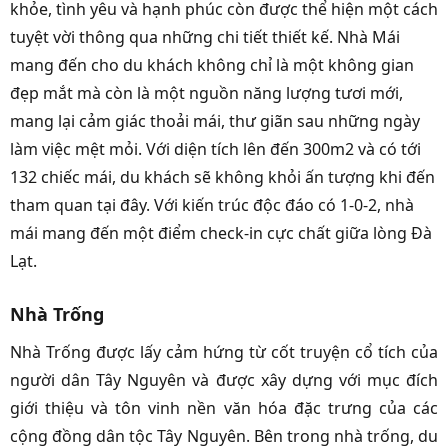
khỏe, tình yêu và hạnh phúc còn được thể hiện một cách
tuyệt vời thông qua những chi tiết thiết kế. Nhà Mái
mang đến cho du khách không chỉ là một không gian
đẹp mắt mà còn là một nguồn năng lượng tươi mới,
mang lại cảm giác thoải mái, thư giãn sau những ngày
làm việc mệt mỏi. Với diện tích lên đến 300m2 và có tới
132 chiếc mái, du khách sẽ không khỏi ấn tượng khi đến
tham quan tại đây. Với kiến trúc độc đáo có 1-0-2, nhà
mái mang đến một điểm check-in cực chất giữa lòng Đà
Lạt.
Nhà Trống
Nhà Trống được lấy cảm hứng từ cốt truyện cổ tích của
người dân Tây Nguyên và được xây dựng với mục đích
giới thiệu và tôn vinh nền văn hóa đặc trưng của các
cộng đồng dân tộc Tây Nguyên. Bên trong nhà trống, du