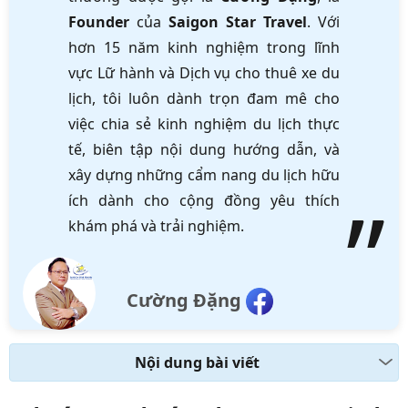
Founder
của
Saigon Star Travel
. Với
hơn 15 năm kinh nghiệm trong lĩnh
vực Lữ hành và Dịch vụ cho thuê xe du
lịch, tôi luôn dành trọn đam mê cho
việc chia sẻ kinh nghiệm du lịch thực
tế, biên tập nội dung hướng dẫn, và
xây dựng những cẩm nang du lịch hữu
ích dành cho cộng đồng yêu thích
khám phá và trải nghiệm.
Cường Đặng
Nội dung bài viết