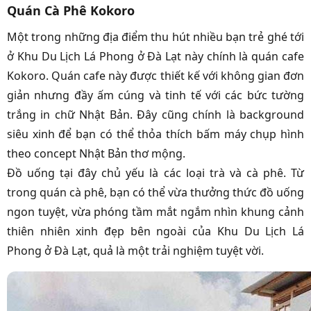
Quán Cà Phê Kokoro
Một trong những địa điểm thu hút nhiều bạn trẻ ghé tới
ở Khu Du Lịch Lá Phong ở Đà Lạt này chính là quán cafe
Kokoro. Quán cafe này được thiết kế với không gian đơn
giản nhưng đầy ấm cúng và tinh tế với các bức tường
trắng in chữ Nhật Bản. Đây cũng chính là background
siêu xinh để bạn có thể thỏa thích bấm máy chụp hình
theo concept Nhật Bản thơ mộng.
Đồ uống tại đây chủ yếu là các loại trà và cà phê. Từ
trong quán cà phê, bạn có thể vừa thưởng thức đồ uống
ngon tuyệt, vừa phóng tầm mắt ngắm nhìn khung cảnh
thiên nhiên xinh đẹp bên ngoài của Khu Du Lịch Lá
Phong ở Đà Lạt, quả là một trải nghiệm tuyệt vời.