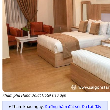
Khám phá Hana Dalat Hotel siêu đẹp
♦ Tham khảo ngay:
Đường hầm đất sét Đà Lạt đầy