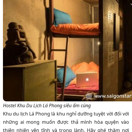
Hostel Khu Du Lịch Lá Phong siêu ấm cúng
Khu du lịch Lá Phong là khu nghỉ dưỡng tuyệt vời đối với
những ai mong muốn được thả mình hòa quyện vào
thiên nhiên yên tĩnh và trong lành. Hãy ghé thăm nơi