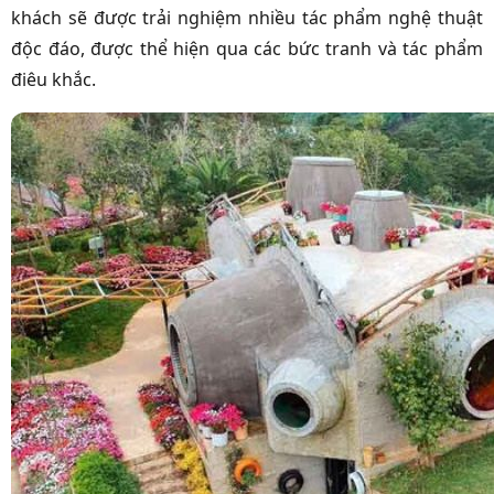
khách sẽ được trải nghiệm nhiều tác phẩm nghệ thuật
độc đáo, được thể hiện qua các bức tranh và tác phẩm
điêu khắc.