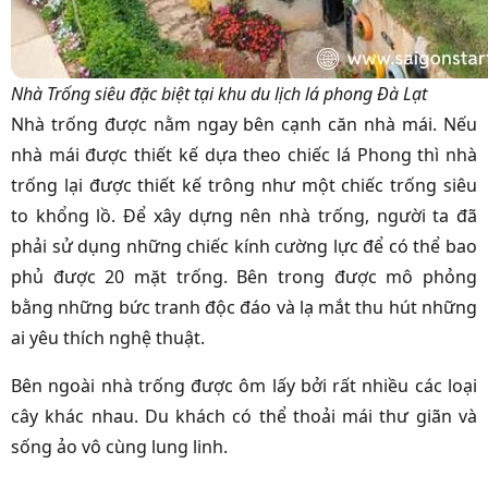
Nhà Trống siêu đặc biệt tại khu du lịch lá phong Đà Lạt
Nhà trống được nằm ngay bên cạnh căn nhà mái. Nếu
nhà mái được thiết kế dựa theo chiếc lá Phong thì nhà
trống lại được thiết kế trông như một chiếc trống siêu
to khổng lồ. Để xây dựng nên nhà trống, người ta đã
phải sử dụng những chiếc kính cường lực để có thể bao
phủ được 20 mặt trống. Bên trong được mô phỏng
bằng những bức tranh độc đáo và lạ mắt thu hút những
ai yêu thích nghệ thuật.
Bên ngoài nhà trống được ôm lấy bởi rất nhiều các loại
cây khác nhau. Du khách có thể thoải mái thư giãn và
sống ảo vô cùng lung linh.