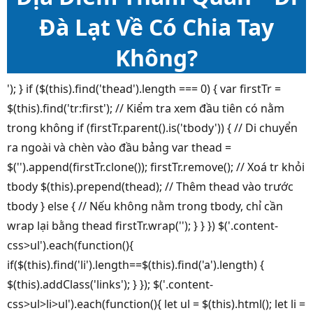
Đà Lạt Về Có Chia Tay
Không?
'); } if ($(this).find('thead').length === 0) { var firstTr =
$(this).find('tr:first'); // Kiểm tra xem đầu tiên có nằm
trong không if (firstTr.parent().is('tbody')) { // Di chuyển
ra ngoài và chèn vào đầu bảng var thead =
$('').append(firstTr.clone()); firstTr.remove(); // Xoá tr khỏi
tbody $(this).prepend(thead); // Thêm thead vào trước
tbody } else { // Nếu không nằm trong tbody, chỉ cần
wrap lại bằng thead firstTr.wrap(''); } } }) $('.content-
css>ul').each(function(){
if($(this).find('li').length==$(this).find('a').length) {
$(this).addClass('links'); } }); $('.content-
css>ul>li>ul').each(function(){ let ul = $(this).html(); let li =