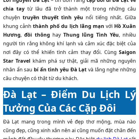
Lời nguyền Đà Lạt
– tin đồn rằng
cặp đôi đi Đà Lạt về
chia tay
từ lâu đã trở thành một trong những câu
chuyện
truyền thuyết tình yêu
nổi tiếng nhất. Giữa
khung cảnh
thành phố du lịch lãng mạn
với
Hồ Xuân
Hương
,
đồi thông
hay
Thung lũng Tình Yêu
, nhiều
người tin rằng không khí lạnh và cảm xúc đặc biệt của
nơi đây có thể khiến tình cảm thay đổi. Cùng
Saigon
Star Travel
khám phá sự thật, giải mã những nguyên
nhân ẩn sau
bí ẩn tình yêu Đà Lạt
và lắng nghe những
câu chuyện có thật từ du khách.
Đà Lạt – Điểm Du Lịch Lý
Tưởng Của Các Cặp Đôi
Đà Lạt mang trong mình vẻ đẹp thơ mộng, mùa nào
cũng đẹp, cũng xinh xắn nên ai cũng muốn đặt chân đến