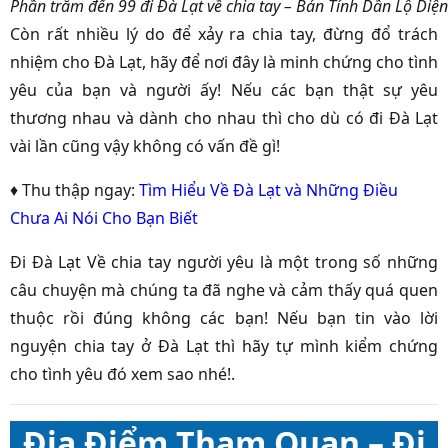
Phần trăm đến 99 đi Đà Lạt về chia tay – Bản Tính Dần Lộ Diện
Còn rất nhiều lý do để xảy ra chia tay, đừng đổ trách
nhiệm cho Đà Lạt, hãy để nơi đây là minh chứng cho tình
yêu của bạn và người ấy! Nếu các bạn thật sự yêu
thương nhau và dành cho nhau thì cho dù có đi Đà Lạt
vài lần cũng vậy không có vấn đề gì!
♦ Thu thập ngay:
Tìm Hiểu Về Đà Lạt và Những Điều
Chưa Ai Nói Cho Bạn Biết
Đi Đà Lạt Về chia tay người yêu là một trong số những
câu chuyện mà chúng ta đã nghe và cảm thấy quá quen
thuộc rồi đúng không các bạn! Nếu bạn tin vào lời
nguyện chia tay ở Đà Lạt thì hãy tự mình kiểm chứng
cho tình yêu đó xem sao nhé!.
Địa Điểm Tham Quan – Đi