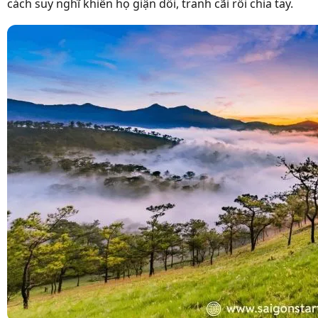
cách suy nghĩ khiến họ giận dỗi, tranh cãi rồi chia tay.