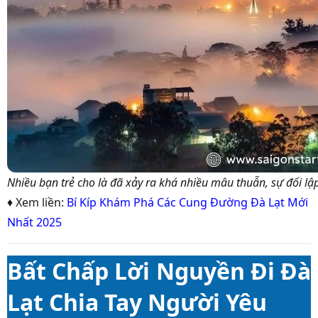
Nhiều bạn trẻ cho là đã xảy ra khá nhiều mâu thuẫn, sự đối l
♦ Xem liền:
Bí Kíp Khám Phá Các Cung Đường Đà Lạt Mới
Nhất 2025
Bất Chấp Lời Nguyền Đi Đà
Lạt Chia Tay Người Yêu