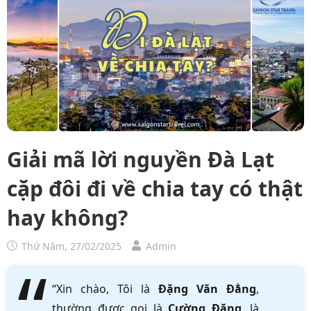
Giải mã lời nguyền Đà Lạt
cặp đôi đi về chia tay có thật
hay không?
Thứ Năm, 27/02/2025
Admin
“Xin chào, Tôi là
Đặng Văn Đẳng
,
thường được gọi là
Cường Đặng
, là