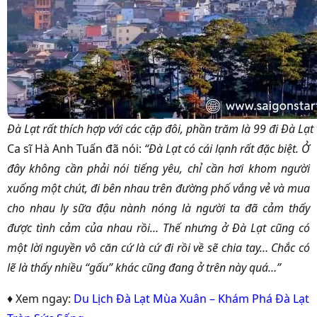
Đà Lạt rất thích hợp với các cặp đôi, phần trăm là 99 đi Đà Lạt
Ca sĩ Hà Anh Tuấn đã nói:
“Đà Lạt có cái lạnh rất đặc biệt. Ở
đây không cần phải nói tiếng yêu, chỉ cần hơi khom người
xuống một chút, đi bên nhau trên đường phố vắng vẻ và mua
cho nhau ly sữa đậu nành nóng là người ta đã cảm thấy
được tình cảm của nhau rồi… Thế nhưng ở Đà Lạt cũng có
một lời nguyền vô căn cứ là cứ đi rồi về sẽ chia tay… Chắc có
lẽ là thấy nhiều “gấu” khác cũng đang ở trên này quá…”
♦ Xem ngay:
Du Lịch Đà Lạt Mùa Xuân – Khám Phá Đà Lạt