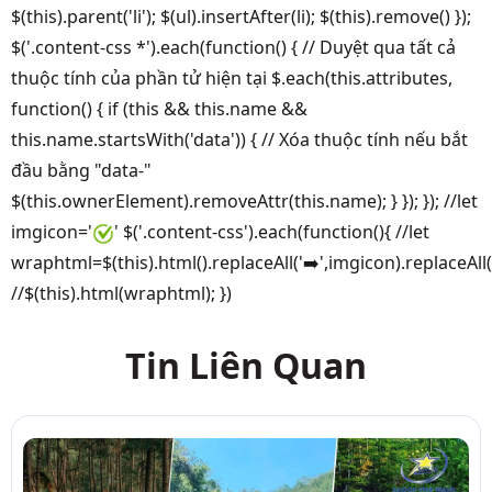
$(this).parent('li'); $(ul).insertAfter(li); $(this).remove() });
$('.content-css *').each(function() { // Duyệt qua tất cả
thuộc tính của phần tử hiện tại $.each(this.attributes,
function() { if (this && this.name &&
this.name.startsWith('data')) { // Xóa thuộc tính nếu bắt
đầu bằng "data-"
$(this.ownerElement).removeAttr(this.name); } }); }); //let
imgicon='
' $('.content-css').each(function(){ //let
wraphtml=$(this).html().replaceAll('➡️',imgicon).replaceAll
//$(this).html(wraphtml); })
Tin Liên Quan