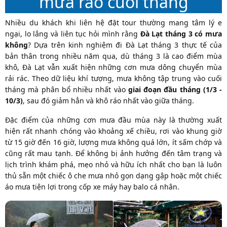
mưa rào cuối tháng
Nhiều du khách khi liên hệ đặt tour thường mang tâm lý e
ngại, lo lắng và liên tục hỏi mình rằng
Đà Lạt tháng 3 có mưa
không
? Dựa trên kinh nghiệm đi Đà Lạt tháng 3 thực tế của
bản thân trong nhiều năm qua, dù tháng 3 là cao điểm mùa
khô, Đà Lạt vẫn xuất hiện những cơn mưa dông chuyển mùa
rải rác. Theo dữ liệu khí tượng, mưa không tập trung vào cuối
tháng mà phân bổ nhiều nhất vào
giai đoạn đầu tháng (1/3 -
10/3)
, sau đó giảm hẳn và khô ráo nhất vào giữa tháng.
Đặc điểm của những cơn mưa đầu mùa này là thường xuất
hiện rất nhanh chóng vào khoảng xế chiều, rơi vào khung giờ
từ 15 giờ đến 16 giờ, lượng mưa không quá lớn, ít sấm chớp và
cũng rất mau tạnh. Để không bị ảnh hưởng đến tâm trạng và
lịch trình khám phá, mẹo nhỏ và hữu ích nhất cho bạn là luôn
thủ sẵn một chiếc ô che mưa nhỏ gọn dạng gập hoặc một chiếc
áo mưa tiện lợi trong cốp xe máy hay balo cá nhân.