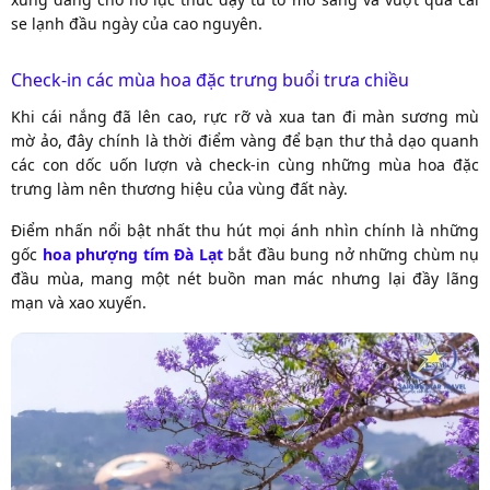
se lạnh đầu ngày của cao nguyên.
Check-in các mùa hoa đặc trưng buổi trưa chiều
Khi cái nắng đã lên cao, rực rỡ và xua tan đi màn sương mù
mờ ảo, đây chính là thời điểm vàng để bạn thư thả dạo quanh
các con dốc uốn lượn và check-in cùng những mùa hoa đặc
trưng làm nên thương hiệu của vùng đất này.
Điểm nhấn nổi bật nhất thu hút mọi ánh nhìn chính là những
gốc
hoa phượng tím Đà Lạt
bắt đầu bung nở những chùm nụ
đầu mùa, mang một nét buồn man mác nhưng lại đầy lãng
mạn và xao xuyến.