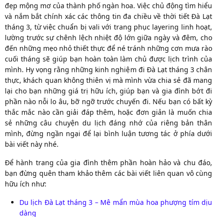
đẹp mộng mơ của thành phố ngàn hoa. Việc chủ động tìm hiểu
và nắm bắt chính xác các thông tin đa chiều về thời tiết Đà Lạt
tháng 3, từ việc chuẩn bị vali với trang phục layering linh hoạt,
lường trước sự chênh lệch nhiệt độ lớn giữa ngày và đêm, cho
đến những mẹo nhỏ thiết thực để né tránh những cơn mưa rào
cuối tháng sẽ giúp bạn hoàn toàn làm chủ được lịch trình của
mình. Hy vọng rằng những kinh nghiệm đi Đà Lạt tháng 3 chân
thực, khách quan không thiên vị mà mình vừa chia sẻ đã mang
lại cho bạn những giá trị hữu ích, giúp bạn và gia đình bớt đi
phần nào nỗi lo âu, bỡ ngỡ trước chuyến đi. Nếu bạn có bất kỳ
thắc mắc nào cần giải đáp thêm, hoặc đơn giản là muốn chia
sẻ những câu chuyện du lịch đáng nhớ của riêng bản thân
mình, đừng ngần ngại để lại bình luận tương tác ở phía dưới
bài viết này nhé.
Để hành trang của gia đình thêm phần hoàn hảo và chu đáo,
bạn đừng quên tham khảo thêm các bài viết liên quan vô cùng
hữu ích như:
Du lịch Đà Lạt tháng 3 – Mê mẩn mùa hoa phượng tím dịu
dàng