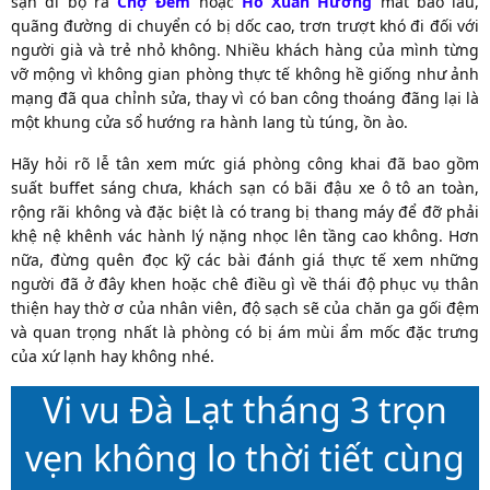
sạn đi bộ ra
Chợ Đêm
hoặc
Hồ Xuân Hương
mất bao lâu,
quãng đường di chuyển có bị dốc cao, trơn trượt khó đi đối với
người già và trẻ nhỏ không. Nhiều khách hàng của mình từng
vỡ mộng vì không gian phòng thực tế không hề giống như ảnh
mạng đã qua chỉnh sửa, thay vì có ban công thoáng đãng lại là
một khung cửa sổ hướng ra hành lang tù túng, ồn ào.
Hãy hỏi rõ lễ tân xem mức giá phòng công khai đã bao gồm
suất buffet sáng chưa, khách sạn có bãi đậu xe ô tô an toàn,
rộng rãi không và đặc biệt là có trang bị thang máy để đỡ phải
khệ nệ khênh vác hành lý nặng nhọc lên tầng cao không. Hơn
nữa, đừng quên đọc kỹ các bài đánh giá thực tế xem những
người đã ở đây khen hoặc chê điều gì về thái độ phục vụ thân
thiện hay thờ ơ của nhân viên, độ sạch sẽ của chăn ga gối đệm
và quan trọng nhất là phòng có bị ám mùi ẩm mốc đặc trưng
của xứ lạnh hay không nhé.
Vi vu Đà Lạt tháng 3 trọn
vẹn không lo thời tiết cùng