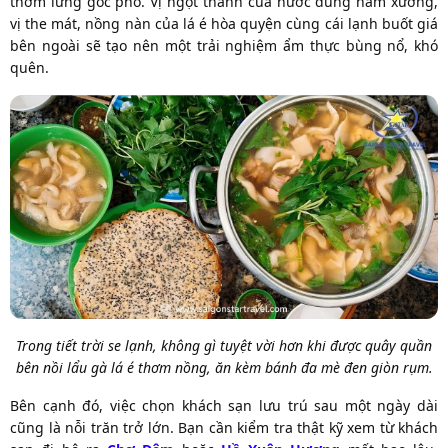
thơm lừng góc phố. Vị ngọt thanh của nước dùng hầm xương,
vị the mát, nồng nàn của lá é hòa quyện cùng cái lạnh buốt giá
bên ngoài sẽ tạo nên một trải nghiệm ẩm thực bùng nổ, khó
quên.
Trong tiết trời se lạnh, không gì tuyệt vời hơn khi được quây quần
bên nồi lẩu gà lá é thơm nồng, ăn kèm bánh đa mè đen giòn rụm.
Bên cạnh đó, việc chọn khách sạn lưu trú sau một ngày dài
cũng là nỗi trăn trở lớn. Bạn cần kiểm tra thật kỹ xem từ khách