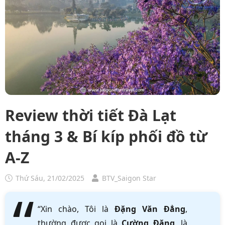
Review thời tiết Đà Lạt
tháng 3 & Bí kíp phối đồ từ
A-Z
Thứ Sáu, 21/02/2025
BTV_Saigon Star
“Xin chào, Tôi là
Đặng Văn Đẳng
,
thường được gọi là
Cường Đặng
, là