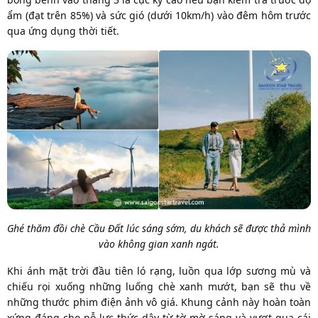
ẩm (đạt trên 85%) và sức gió (dưới 10km/h) vào đêm hôm trước
qua ứng dụng thời tiết.
Ghé thăm đồi chè Cầu Đất lúc sáng sớm, du khách sẽ được thả mình
vào không gian xanh ngát.
Khi ánh mặt trời đầu tiên ló rạng, luồn qua lớp sương mù và
chiếu rọi xuống những luống chè xanh mướt, bạn sẽ thu về
những thước phim điện ảnh vô giá. Khung cảnh này hoàn toàn
xứng đáng cho nỗ lực thức dậy từ tờ mờ sáng và vượt qua cái