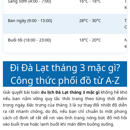
Sáng sớm (4:00 - 7:00)
16°C - 18°C
Tr
Kh
Ban ngày (9:00 - 15:00)
28°C - 30°C
Tr
Cả
Buổi tối (18:00 - 23:00)
18°C - 20°C
Nh
Kh
Đi Đà Lạt tháng 3 mặc gì?
Công thức phối đồ từ A-Z
Giải quyết bài toán
du lịch Đà Lạt tháng 3 mặc gì
không hề khó
nếu bạn nắm vững quy tắc thời trang theo từng thời điểm
trong ngày. Đặc trưng của tháng 3 là sự thay đổi nhiệt độ diễn
ra rất nhanh chóng, do đó, nếu bạn chỉ chuẩn bị một phong
cách cố định sẽ rất dễ rơi vào tình trạng nóng bức đổ mồ hôi
vào buổi trưa hoặc lạnh buốt khi màn đêm buông xuống.