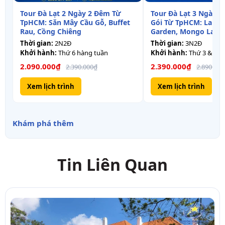
Tour Đà Lạt 2 Ngày 2 Đêm Từ
Tour Đà Lạt 3 Ngày 2
TpHCM: Săn Mây Cầu Gỗ, Buffet
Gói Từ TpHCM: Langb
Rau, Cồng Chiêng
Garden, Mongo Land,
Samten Hills
Thời gian:
2N2Đ
Thời gian:
3N2Đ
Khởi hành:
Thứ 6 hàng tuần
Khởi hành:
Thứ 3 & Thứ
2.090.000₫
2.390.000₫
2.390.000₫
2.890.000
Xem lịch trình
Xem lịch trình
Khám phá thêm
Tin Liên Quan