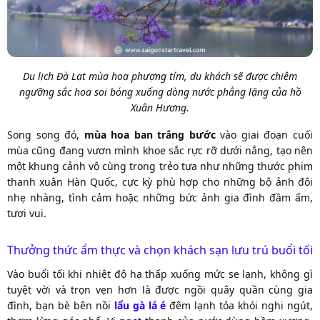
Du lịch Đà Lạt mùa hoa phượng tím, du khách sẽ được chiêm
ngưỡng sắc hoa soi bóng xuống dòng nước phẳng lặng của hồ
Xuân Hương.
Song song đó,
mùa hoa ban trắng bước
vào giai đoạn cuối
mùa cũng đang vươn mình khoe sắc rực rỡ dưới nắng, tạo nên
một khung cảnh vô cùng trong trẻo tựa như những thước phim
thanh xuân Hàn Quốc, cực kỳ phù hợp cho những bộ ảnh đôi
nhẹ nhàng, tình cảm hoặc những bức ảnh gia đình đầm ấm,
tươi vui.
Thưởng thức ẩm thực và chọn khách sạn lưu trú buổi tối
Vào buổi tối khi nhiệt độ hạ thấp xuống mức se lạnh, không gì
tuyệt vời và trọn vẹn hơn là được ngồi quây quần cùng gia
đình, bạn bè bên nồi
lẩu gà lá é
đêm lạnh tỏa khói nghi ngút,