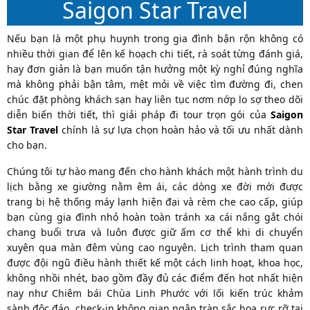
Saigon Star Travel
Nếu bạn là một phụ huynh trong gia đình bận rộn không có
nhiều thời gian để lên kế hoạch chi tiết, rà soát từng đánh giá,
hay đơn giản là bạn muốn tận hưởng một kỳ nghỉ đúng nghĩa
mà không phải bận tâm, mệt mỏi về việc tìm đường đi, chen
chúc đặt phòng khách sạn hay liên tục nơm nớp lo sợ theo dõi
diễn biến thời tiết, thì giải pháp đi tour trọn gói của
Saigon
Star Travel
chính là sự lựa chọn hoàn hảo và tối ưu nhất dành
cho bạn.
Chúng tôi tự hào mang đến cho hành khách một hành trình du
lịch bằng xe giường nằm êm ái, các dòng xe đời mới được
trang bị hệ thống máy lạnh hiện đại và rèm che cao cấp, giúp
bạn cùng gia đình nhỏ hoàn toàn tránh xa cái nắng gắt chói
chang buổi trưa và luôn được giữ ấm cơ thể khi di chuyển
xuyên qua màn đêm vùng cao nguyên. Lịch trình tham quan
được đội ngũ điều hành thiết kế một cách linh hoạt, khoa học,
không nhồi nhét, bao gồm đầy đủ các điểm đến hot nhất hiện
nay như Chiêm bái Chùa Linh Phước với lối kiến trúc khảm
sành độc đáo, check-in không gian ngập tràn sắc hoa rực rỡ tại