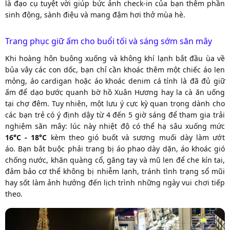
là đạo cụ tuyệt vời giúp bức ảnh check-in của bạn thêm phần
sinh động, sành điệu và mang đậm hơi thở mùa hè.
Trang phục giữ ấm cho buổi tối và sáng sớm săn mây
Khi hoàng hôn buông xuống và không khí lạnh bắt đầu ùa về
bủa vây các con dốc, bạn chỉ cần khoác thêm một chiếc áo len
mỏng, áo cardigan hoặc áo khoác denim cá tính là đã đủ giữ
ấm để dạo bước quanh bờ hồ Xuân Hương hay la cà ăn uống
tại chợ đêm. Tuy nhiên, một lưu ý cực kỳ quan trọng dành cho
các bạn trẻ có ý định dậy từ 4 đến 5 giờ sáng để tham gia trải
nghiệm săn mây: lúc này nhiệt độ có thể hạ sâu xuống mức
16°C - 18°C
kèm theo gió buốt và sương muối dày làm ướt
áo. Bạn bắt buộc phải trang bị áo phao dày dặn, áo khoác gió
chống nước, khăn quàng cổ, găng tay và mũ len để che kín tai,
đảm bảo cơ thể không bị nhiễm lạnh, tránh tình trạng sổ mũi
hay sốt làm ảnh hưởng đến lịch trình những ngày vui chơi tiếp
theo.