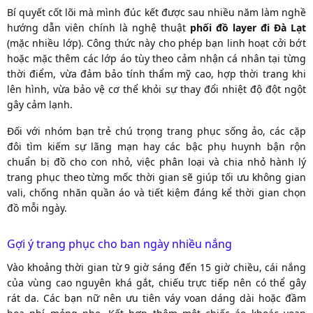
Bí quyết cốt lõi mà mình đúc kết được sau nhiều năm làm nghề
hướng dẫn viên chính là nghệ thuật
phối đồ layer đi
Đà Lạt
(mặc nhiều lớp). Công thức này cho phép bạn linh hoạt cởi bớt
hoặc mặc thêm các lớp áo tùy theo cảm nhận cá nhân tại từng
thời điểm, vừa đảm bảo tính thẩm mỹ cao, hợp thời trang khi
lên hình, vừa bảo vệ cơ thể khỏi sự thay đổi nhiệt độ đột ngột
gây cảm lạnh.
Đối với nhóm bạn trẻ chú trọng trang phục sống ảo, các cặp
đôi tìm kiếm sự lãng mạn hay các bậc phụ huynh bận rộn
chuẩn bị đồ cho con nhỏ, việc phân loại và chia nhỏ hành lý
trang phục theo từng mốc thời gian sẽ giúp tối ưu không gian
vali, chống nhăn quần áo và tiết kiệm đáng kể thời gian chọn
đồ mỗi ngày.
Gợi ý trang phục cho ban ngày nhiều nắng
Vào khoảng thời gian từ 9 giờ sáng đến 15 giờ chiều, cái nắng
của vùng cao nguyên khá gắt, chiếu trực tiếp nên có thể gây
rát da. Các bạn nữ nên ưu tiên váy voan dáng dài hoặc đầm