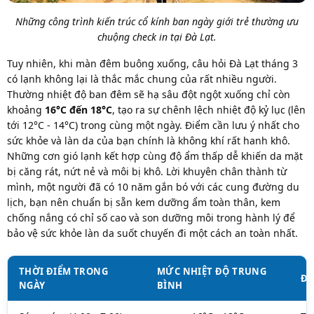
Những công trình kiến trúc cổ kính ban ngày giới trẻ thường ưu
chuộng check in tại Đà Lạt.
Tuy nhiên, khi màn đêm buông xuống, câu hỏi Đà Lạt tháng 3
có lạnh không lại là thắc mắc chung của rất nhiều người.
Thường nhiệt độ ban đêm sẽ hạ sâu đột ngột xuống chỉ còn
khoảng
16°C đến 18°C
, tạo ra sự chênh lệch nhiệt độ kỷ lục (lên
tới 12°C - 14°C) trong cùng một ngày. Điểm cần lưu ý nhất cho
sức khỏe và làn da của bạn chính là không khí rất hanh khô.
Những cơn gió lạnh kết hợp cùng độ ẩm thấp dễ khiến da mặt
bị căng rát, nứt nẻ và môi bị khô. Lời khuyên chân thành từ
mình, một người đã có 10 năm gắn bó với các cung đường du
lịch, bạn nên chuẩn bị sẵn kem dưỡng ẩm toàn thân, kem
chống nắng có chỉ số cao và son dưỡng môi trong hành lý để
bảo vệ sức khỏe làn da suốt chuyến đi một cách an toàn nhất.
THỜI ĐIỂM TRONG
MỨC NHIỆT ĐỘ TRUNG
ĐẶ
NGÀY
BÌNH