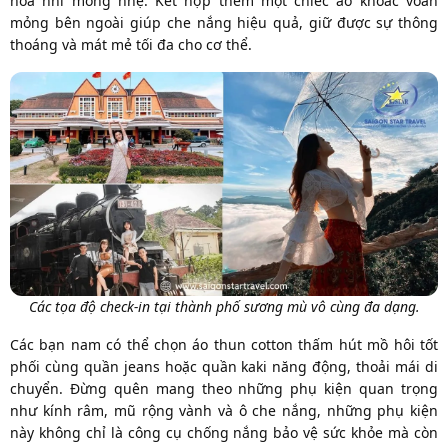
hoa nhí mỏng nhẹ. Kết hợp thêm một chiếc áo khoác voan
mỏng bên ngoài giúp che nắng hiệu quả, giữ được sự thông
thoáng và mát mẻ tối đa cho cơ thể.
Các tọa độ check-in tại thành phố sương mù vô cùng đa dạng.
Các bạn nam có thể chọn áo thun cotton thấm hút mồ hôi tốt
phối cùng quần jeans hoặc quần kaki năng động, thoải mái di
chuyển. Đừng quên mang theo những phụ kiện quan trọng
như kính râm, mũ rộng vành và ô che nắng, những phụ kiện
này không chỉ là công cụ chống nắng bảo vệ sức khỏe mà còn