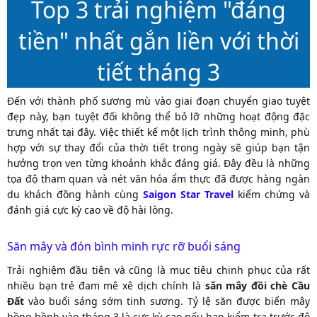
Top 3 trải nghiệm "đáng
tiền" nhất gắn liền với thời
tiết tháng 3
Đến với thành phố sương mù vào giai đoạn chuyển giao tuyệt
đẹp này, bạn tuyệt đối không thể bỏ lỡ những hoạt động đặc
trưng nhất tại đây. Việc thiết kế một lịch trình thông minh, phù
hợp với sự thay đổi của thời tiết trong ngày sẽ giúp bạn tận
hưởng trọn vẹn từng khoảnh khắc đáng giá. Đây đều là những
tọa độ tham quan và nét văn hóa ẩm thực đã được hàng ngàn
du khách đồng hành cùng
Saigon Star Travel
kiểm chứng và
đánh giá cực kỳ cao về độ hài lòng.
Săn mây và đón bình minh rực rỡ buổi sáng
Trải nghiệm đầu tiên và cũng là mục tiêu chinh phục của rất
nhiều bạn trẻ đam mê xê dịch chính là
săn mây đồi chè Cầu
Đất
vào buổi sáng sớm tinh sương. Tỷ lệ săn được biển mây
bồng bềnh vào tháng 3 là cực kỳ cao nếu bạn kiểm tra trước độ