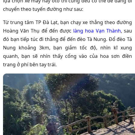
lựa chọn xe máy hay ôtô thì cũng đều có thể dễ dàng di
chuyển theo tuyến đường như sau:
Từ trung tâm TP Đà Lạt, bạn chạy xe thẳng theo đường
Hoàng Văn Thụ để đến được
làng hoa Vạn Thành
, sau
đó bạn tiếp túc đi thẳng để đến đèo Tà Nung. Đổ đèo Tà
Nung khoảng 3km, bạn giảm tốc độ, nhìn kĩ xung
quanh, bạn sẽ nhìn thấy cổng vào của hoa sơn điền
trang ở phí bên tay trái.