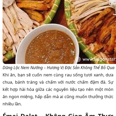
Dũng Lộc Nem Nướng – Hương Vị Đặc Sản Không Thể Bỏ Qua
Khi ăn, bạn sẽ cuốn nem cùng rau sống tươi xanh, dưa
chua, bánh tráng và chấm với nước chấm đậm đà. Sự
kết hợp hài hòa giữa các nguyên liệu tạo nên một món
ăn ngon miệng, hấp dẫn mà ai cũng muốn thưởng thức
nhiều lần.
Émai Dalat – Không Gian Âm Thực