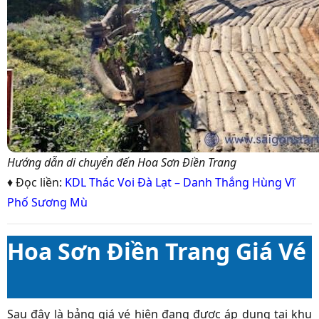
Hướng dẫn di chuyển đến Hoa Sơn Điền Trang
♦ Đọc liền:
KDL Thác Voi Đà Lạt – Danh Thắng Hùng Vĩ
Phố Sương Mù
Hoa Sơn Điền Trang Giá Vé
Sau đây là bảng giá vé hiện đang được áp dụng tại khu