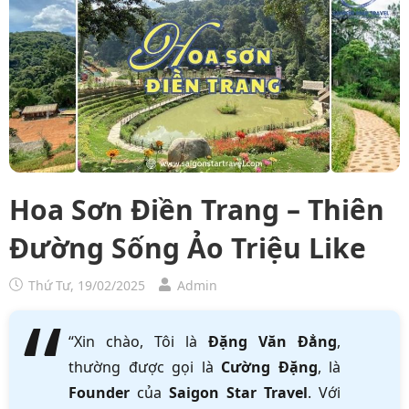
Hoa Sơn Điền Trang – Thiên
Đường Sống Ảo Triệu Like
Thứ Tư, 19/02/2025
Admin
“Xin chào, Tôi là
Đặng Văn Đẳng
,
thường được gọi là
Cường Đặng
, là
Founder
của
Saigon Star Travel
. Với