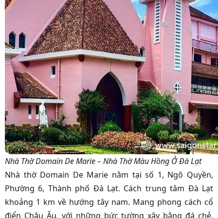
Nhà Thờ Domain De Marie – Nhà Thờ Màu Hồng Ở Đà Lạt
Nhà thờ Domain De Marie nằm tại số 1, Ngô Quyền,
Phường 6, Thành phố Đà Lạt. Cách trung tâm Đà Lạt
khoảng 1 km về hướng tây nam. Mang phong cách cổ
điển Châu Âu, với những bức tường xây bằng đá chẻ,