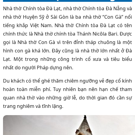
Nhà thờ Chính tòa Ðà Lạt, nhà thờ Chính tòa Ðà Nẵng và
nhà thờ Huyện Sỹ ở Sài Gòn là ba nhà thờ “Con Gà” nổi
tiếng khắp Việt Nam. Nhà thờ Chính tòa Đà Lạt có tên
chính thức là Nhà thờ chính tòa Thánh Nicôla Bari. Được
gọi là Nhà thờ Con Gà vì trên đỉnh tháp chuông là một
hình con gà khá lớn. Đây cũng là nhà thờ lớn nhất ở Đà
Lạt. Một trong những công trình cổ xưa và tiêu biểu
nhất do người Pháp dựng nên.
Du khách có thể ghé thăm chiêm ngưỡng vẻ đẹp cổ kính
hoàn toàn miễn phí. Tuy nhiên bạn nên hạn chế tham
quan nhà thờ vào những giờ lễ, do thời gian đó cần sự
trang nghiêm và tĩnh lặng.