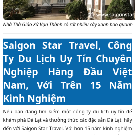
Nhà Thờ Giáo Xứ Vạn Thành có rất nhiều cây xanh bao quanh
Saigon Star Travel, Công
Ty Du Lịch Uy Tín Chuyên
Nghiệp Hàng Đầu Việt
Nam, Với Trên 15 Năm
Kinh Nghiệm
Nếu bạn đang tìm kiếm một công ty du lịch uy tín để
khám phá Đà Lạt và thưởng thức các đặc sản Đà Lạt, hãy
đến với Saigon Star Travel. Với hơn 15 năm kinh nghiệm