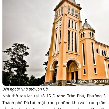
Bên ngoài Nhà thờ Con Gà
Nhà thờ toạ lạc tại số 15 Đường Trần Phú, Phường 3,
Thành phố Đà Lạt, một trong những khu vực trung tâm