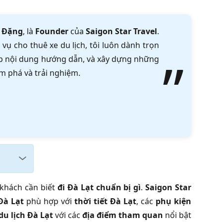
 Đặng
, là
Founder
của
Saigon Star Travel
.
vụ cho thuê xe du lịch, tôi luôn dành trọn
tập nội dung hướng dẫn, và xây dựng những
m phá và trải nghiệm.
khách cần biết
đi Đà Lạt chuẩn bị gì
.
Saigon Star
Đà Lạt
phù hợp với
thời tiết Đà Lạt
, các
phụ kiện
 du lịch Đà Lạt
với các
địa điểm tham quan
nổi bật