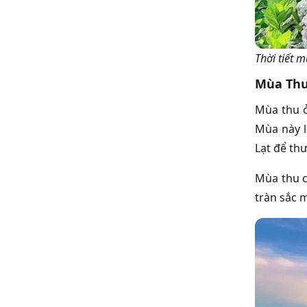
Thời tiết 
Mùa Th
Mùa thu 
Mùa này l
Lạt để th
Mùa thu c
tràn sắc 