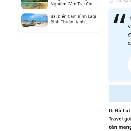
Thứ Sáu
Nghiệm Cắm Trại Chi
Tiết Từ A–Z
Bãi biển Cam Bình Lagi
“
Bình Thuận: Kinh
V
nghiệm đi chơi, ăn hải
sản, điểm gần
đ
c
Đi
Đà Lạt
Travel
gợi
cần mang 