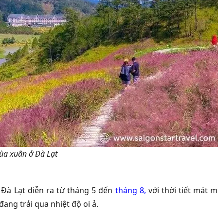
mùa xuân ở Đà Lạt
Đà Lạt diễn ra từ tháng 5 đến
tháng 8
,
với thời tiết mát m
ang trải qua nhiệt độ oi ả.