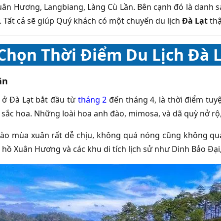
ân Hương, Langbiang, Làng Cù Lần. Bên cạnh đó là danh 
. Tất cả sẽ giúp Quý khách có một chuyến du lịch
Đà Lạt
thậ
Chọn Thời Điểm Du Lịch Đà 
ân
ở Đà Lạt bắt đầu từ
tháng 2
đến tháng 4, là thời điểm tuy
 sắc hoa. Những loài hoa anh đào, mimosa, và dã quỳ nở rộ,
 vào mùa xuân rất dễ chịu, không quá nóng cũng không quá
 hồ Xuân Hương và các khu di tích lịch sử như Dinh Bảo Đại,