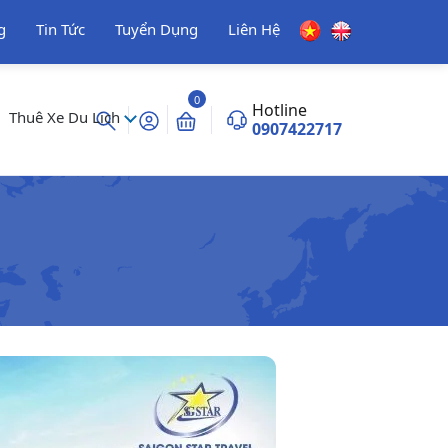
g
Tin Tức
Tuyển Dụng
Liên Hệ
0
Hotline
Thuê Xe Du Lịch
0907422717