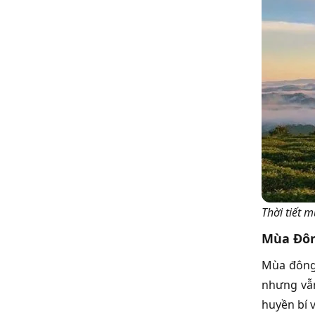
Thời tiết 
Mùa Đô
Mùa đông 
nhưng vẫn
huyền bí 