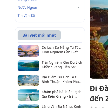
Nước Ngoài
Tin Vận Tải
Bài viết mới nhất
Du Lịch Đà Nẵng Tự Túc:
Kinh Nghiệm Cần Biết
Để Trải Nghiệm Tuyệt
Vời
Trải Nghiệm Khu Du Lịch
Ghềnh Ráng Tiên Sa:
Điểm Đến Không Thể Bỏ
Qua
Địa Điểm Du Lịch La Gi
Bình Thuận: Khám Phá 6
Đi Đà
Điểm Đến Đáng Ghé
2026
Khám phá bãi biển Rạch
đến 
Giá Kiên Giang - trải
nghiệm biển hấp dẫn
Làng Vân Đà Nẵng: Kinh