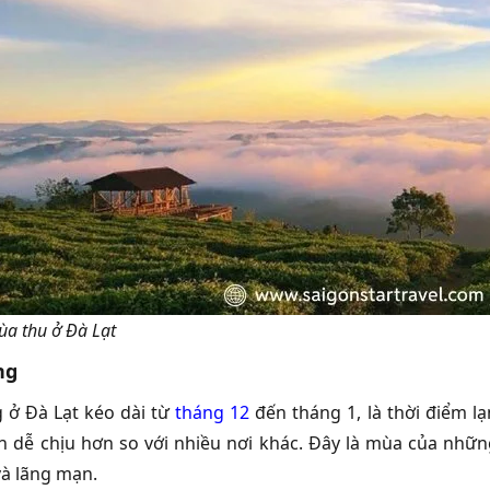
mùa thu ở Đà Lạt
ng
ở Đà Lạt kéo dài từ
tháng 12
đến tháng 1, là thời điểm l
 dễ chịu hơn so với nhiều nơi khác. Đây là mùa của nhữ
và lãng mạn.