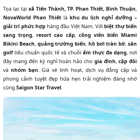
Tọa lạc tại
xã Tiến Thành, TP. Phan Thiết, Bình Thuận
,
NovaWorld Phan Thiết
là
khu du lịch nghỉ dưỡng –
giải trí phức hợp
hàng đầu Việt Nam. Với
biệt thự biển
sang trọng
,
resort cao cấp
,
công viên biển Miami
Bikini Beach
,
quảng trường biển
,
hồ bơi tràn bờ
,
sân
golf
tiêu chuẩn quốc tế và chuỗi
ẩm thực đa dạng
, nơi
đây mang đến kỳ nghỉ hoàn hảo cho
gia đình
,
cặp đôi
và
nhóm bạn
. Giá vé linh hoạt, dịch vụ đẳng cấp và
phong cảnh tuyệt đẹp hứa hẹn trải nghiệm đáng nhớ
cùng
Saigon Star Travel
.