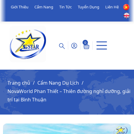
Giới Thiệu
Cẩm Nang
Tin Tức
Tuyển Dụng
Liên Hệ
0
Trang chủ
Cẩm Nang Du Lịch
NovaWorld Phan Thiết – Thiên đường nghỉ dưỡng, giải
trí tại Bình Thuận