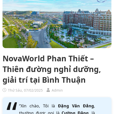
NovaWorld Phan Thiết –
Thiên đường nghỉ dưỡng,
giải trí tại Bình Thuận
Thứ Sáu, 07/02/2025
Admin
“Xin chào, Tôi là
Đặng Văn Đẳng
,
thường được gọi là
Cường Đặng
, là