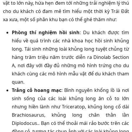
vật to lớn này, hứa hẹn đem tới những trải nghiệm lý thú
cho du khách có đam mê tìm hiểu một thời kỳ Trái Đất
xa xưa, một số phân khu bạn có thể ghé thăm như:
Phòng thí nghiệm hồi sinh
: Du khách được tìm
hiểu về quá trình các nhà khoa học hồi sinh khủng
long. Tái sinh những loài khủng long tuyệt chủng từ
hàng trăm triệu năm trước diễn ra Dinolab Section
A, nơi đây với đầy đủ những mô hình trứng cho du
khách cùng các mô hình mẫu vật để du khách tham
quan.
Trảng cỏ hoang mạc
: Bình nguyên khổng lồ là nơi
sinh sống của các loài khủng long ăn cỏ to lớn
nhưng hiền lành như Triceratop, khủng long cổ dài
Brachiosaurus, khủng long chân thằn lằn
Diplodocus.. Bạn có thể thoải mái rảo bước trên các
đồng cỏ, tương tác chụp ảnh với các loài khủng long