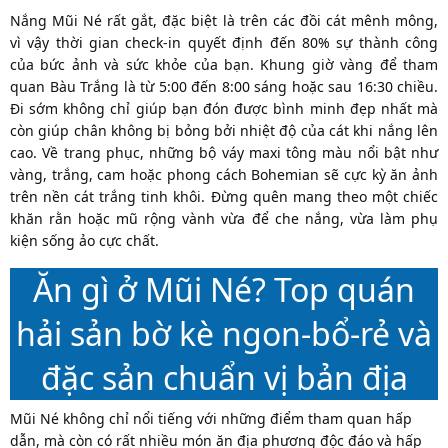
Nắng Mũi Né rất gắt, đặc biệt là trên các đồi cát mênh mông,
vì vậy thời gian check-in quyết định đến 80% sự thành công
của bức ảnh và sức khỏe của bạn. Khung giờ vàng để tham
quan Bàu Trắng là từ 5:00 đến 8:00 sáng hoặc sau 16:30 chiều.
Đi sớm không chỉ giúp bạn đón được bình minh đẹp nhất mà
còn giúp chân không bị bỏng bởi nhiệt độ của cát khi nắng lên
cao. Về trang phục, những bộ váy maxi tông màu nổi bật như
vàng, trắng, cam hoặc phong cách Bohemian sẽ cực kỳ ăn ảnh
trên nền cát trắng tinh khôi. Đừng quên mang theo một chiếc
khăn rằn hoặc mũ rộng vành vừa để che nắng, vừa làm phụ
kiện sống ảo cực chất.
Ăn gì ở Mũi Né? Top quán
hải sản bờ kè ngon-bổ-rẻ và
đặc sản chuẩn vị bản địa
Mũi Né không chỉ nổi tiếng với những điểm tham quan hấp
dẫn, mà còn có rất nhiều món ăn địa phương độc đáo và hấp