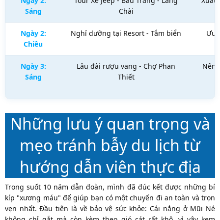
Ngày 2:
Tour Xe Jeep - Bàu Trắng - Làng
Xuất 
Sáng
Chài
Ngày 2:
Nghỉ dưỡng tại Resort - Tắm biển
Ưu 
Chiều
Ngày 3:
Lâu đài rượu vang - Chợ Phan
Nên m
Sáng
Thiết
Những lưu ý quan trọng và
mẹo tránh bẫy du lịch từ
hướng dẫn viên thực địa
Trong suốt 10 năm dẫn đoàn, mình đã đúc kết được những bí
kíp "xương máu" để giúp bạn có một chuyến đi an toàn và trọn
vẹn nhất. Đầu tiên là về bảo vệ sức khỏe: Cái nắng ở Mũi Né
không chỉ gắt mà còn kèm theo gió cát rất khô, vì vậy kem