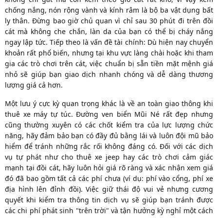
chống nắng, nón rộng vành và kính râm là bộ ba vật dụng bất
ly thân. Đừng bao giờ chủ quan vì chỉ sau 30 phút đi trên đồi
cát mà không che chắn, làn da của bạn có thể bị cháy nắng
ngay lập tức. Tiếp theo là vấn đề tài chính: Dù hiện nay chuyển
khoản rất phổ biến, nhưng tại khu vực làng chài hoặc khi tham
gia các trò chơi trên cát, việc chuẩn bị sẵn tiền mặt mệnh giá
nhỏ sẽ giúp bạn giao dịch nhanh chóng và dễ dàng thương
lượng giá cả hơn.
Một lưu ý cực kỳ quan trọng khác là về an toàn giao thông khi
thuê xe máy tự túc. Đường ven biển Mũi Né rất đẹp nhưng
cũng thường xuyên có các chốt kiểm tra của lực lượng chức
năng, hãy đảm bảo bạn có đầy đủ bằng lái và luôn đội mũ bảo
hiểm để tránh những rắc rối không đáng có. Đối với các dịch
vụ tự phát như cho thuê xe jeep hay các trò chơi cảm giác
mạnh tại đồi cát, hãy luôn hỏi giá rõ ràng và xác nhận xem giá
đó đã bao gồm tất cả các phí chưa (ví dụ: phí vào cổng, phí xe
địa hình lên đỉnh đồi). Việc giữ thái độ vui vẻ nhưng cương
quyết khi kiểm tra thông tin dịch vụ sẽ giúp bạn tránh được
các chi phí phát sinh "trên trời" và tận hưởng kỳ nghỉ một cách