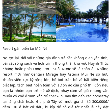
Resort gần biển tại Mũi Né
Ngược lại, đối với những gia đình trẻ cần không gian yên tĩnh,
bãi cát rộng sạch và lịch trình thong thả, khu vực Huỳnh Thúc
Kháng hoặc phía Long Sơn - Suối Nước sẽ là chân ái. Những
resort mới như Centara Mirage hay Asteria Mui Ne sở hữu
khuôn viên cực kỳ rộng lớn, hồ bơi tràn bờ và bãi biển riêng
biệt lập, tách biệt hoàn toàn với sự ồn ào của phố thị. Còn nếu
bạn là nhóm bạn trẻ mê xê dịch, nhạy cảm về giá nhưng vẫn
muốn có chỗ ở xinh xắn để check-in, hãy tìm đến các homestay
tại làng chài hoặc khu phố Tây với mức giá chỉ từ 300.000đ/
đêm. Dù ở bất cứ đâu, bí kíp để có giá tốt nhất là hãy đặt