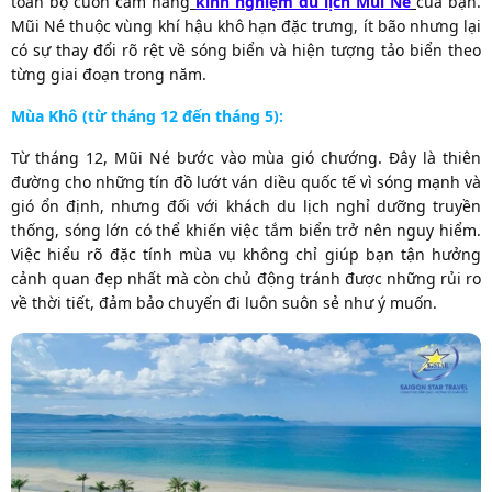
toàn bộ cuốn cẩm nang
kinh nghiệm du lịch Mũi Né
của bạn.
Mũi Né thuộc vùng khí hậu khô hạn đặc trưng, ít bão nhưng lại
có sự thay đổi rõ rệt về sóng biển và hiện tượng tảo biển theo
từng giai đoạn trong năm.
Mùa Khô (từ tháng 12 đến tháng 5):
Từ tháng 12, Mũi Né bước vào mùa gió chướng. Đây là thiên
đường cho những tín đồ lướt ván diều quốc tế vì sóng mạnh và
gió ổn định, nhưng đối với khách du lịch nghỉ dưỡng truyền
thống, sóng lớn có thể khiến việc tắm biển trở nên nguy hiểm.
Việc hiểu rõ đặc tính mùa vụ không chỉ giúp bạn tận hưởng
cảnh quan đẹp nhất mà còn chủ động tránh được những rủi ro
về thời tiết, đảm bảo chuyến đi luôn suôn sẻ như ý muốn.