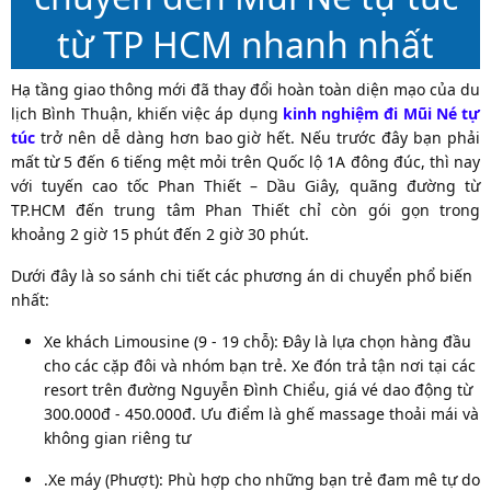
từ TP HCM nhanh nhất
Hạ tầng giao thông mới đã thay đổi hoàn toàn diện mạo của du
lịch Bình Thuận, khiến việc áp dụng
kinh nghiệm đi Mũi Né tự
túc
trở nên dễ dàng hơn bao giờ hết. Nếu trước đây bạn phải
mất từ 5 đến 6 tiếng mệt mỏi trên Quốc lộ 1A đông đúc, thì nay
với tuyến cao tốc Phan Thiết – Dầu Giây, quãng đường từ
TP.HCM đến trung tâm Phan Thiết chỉ còn gói gọn trong
khoảng 2 giờ 15 phút đến 2 giờ 30 phút.
Dưới đây là so sánh chi tiết các phương án di chuyển phổ biến
nhất:
Xe khách Limousine (9 - 19 chỗ):
Đây là lựa chọn hàng đầu
cho các cặp đôi và nhóm bạn trẻ. Xe đón trả tận nơi tại các
resort trên đường Nguyễn Đình Chiểu, giá vé dao động từ
300.000đ - 450.000đ. Ưu điểm là ghế massage thoải mái và
không gian riêng tư
.
Xe máy (Phượt):
Phù hợp cho những bạn trẻ đam mê tự do