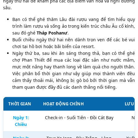
ngày thứ hai để khám phá các địa điểm văn hóa và nghỉ dưỡng
sâu.
Bạn có thể ghé thăm Lâu đài rượu vang để tìm hiểu quy
trình làm rượu và sống ảo trong kiến trúc châu Âu cổ kính,
sau đó ghé
Tháp Poshanư
.
Buổi chiều ngày thứ hai nên dành trọn vẹn để các bé vui
chơi tại hồ bơi hoặc bãi biển của resort.
Ngày thứ ba, sau khi ăn sáng thong thả, bạn có thể ghé
chợ Phan Thiết để mua các loại đặc sản như nước mắm,
mực một nắng hay thanh long về làm quà cho người thân.
Việc phân bổ thời gian như vậy giúp mọi thành viên đều
cảm thấy thoải mái, không bị gò bó bởi thời gian mà vẫn
tham quan được đầy đủ các danh thắng nổi tiếng.
THỜI GIAN
HOẠT ĐỘNG CHÍNH
LƯU Ý
Ngày 1:
Check-in - Suối Tiên - Đồi Cát Bay
Nên
Chiều