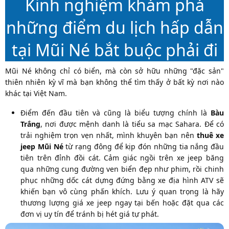
Kinh nghiệm khám phá
những điểm du lịch hấp dẫn
tại Mũi Né bắt buộc phải đi
Mũi Né không chỉ có biển, mà còn sở hữu những "đặc sản"
thiên nhiên kỳ vĩ mà bạn không thể tìm thấy ở bất kỳ nơi nào
khác tại Việt Nam.
Điểm đến đầu tiên và cũng là biểu tượng chính là
Bàu
Trắng
, nơi được mệnh danh là tiểu sa mạc Sahara. Để có
trải nghiệm trọn vẹn nhất, mình khuyên bạn nên
thuê xe
jeep Mũi Né
từ rạng đông để kịp đón những tia nắng đầu
tiên trên đỉnh đồi cát. Cảm giác ngồi trên xe jeep băng
qua những cung đường ven biển đẹp như phim, rồi chinh
phục những dốc cát dựng đứng bằng xe địa hình ATV sẽ
khiến bạn vô cùng phấn khích. Lưu ý quan trọng là hãy
thương lượng giá xe jeep ngay tại bến hoặc đặt qua các
đơn vị uy tín để tránh bị hét giá tự phát.