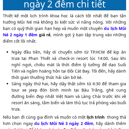
ngày 2 đêm chi tiết
Thiết kế một lịch trình khoa học là cách tốt nhất để bạn tận
hưởng Mũi Né mà không bị kiệt sức vì nắng nóng. Với những
bạn có quỹ thời gian hạn hẹp và muốn một chuyến
du lịch Mũi
Né 2 ngày 1 đêm
giá rẻ
, mình gợi ý bạn tập trung vào những
điểm cốt lõi nhất.
Ngày đầu tiên, hãy di chuyển sớm từ TP.HCM để kịp ăn
trưa tại Phan Thiết và check-in resort lúc 14:00. Sau khi
nghỉ ngơi, chiều mát là thời điểm lý tưởng để dạo Suối
Tiên và ngắm hoàng hôn tại Đồi Cát Bay. Tối đến, hãy dành
thời gian thưởng thức hải sản bờ kè.
Sáng ngày thứ hai, hãy dậy thật sớm từ 4:30 để tham gia
tour xe jeep đón bình minh tại Bàu Trắng, ghé cung
đường biển đẹp nhất Việt Nam và Làng Chài trước khi về
resort ăn sáng, tắm biển và làm thủ tục trả phòng vào buổi
trưa.
Nếu bạn đi cùng gia đình và muốn có một
lịch trình
thong thả
hơn chọn ngay
du lịch Mũi Né 3 ngày 2 đêm
,
hãy dành thêm