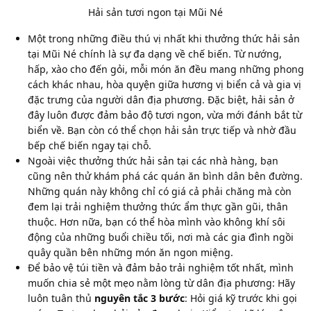
Hải sản tươi ngon tại Mũi Né
Một trong những điều thú vị nhất khi thưởng thức hải sản
tại Mũi Né chính là sự đa dạng về chế biến. Từ nướng,
hấp, xào cho đến gỏi, mỗi món ăn đều mang những phong
cách khác nhau, hòa quyện giữa hương vị biển cả và gia vị
đặc trưng của người dân địa phương. Đặc biệt, hải sản ở
đây luôn được đảm bảo độ tươi ngon, vừa mới đánh bắt từ
biển về. Bạn còn có thể chọn hải sản trực tiếp và nhờ đầu
bếp chế biến ngay tại chỗ.
Ngoài việc thưởng thức hải sản tại các nhà hàng, bạn
cũng nên thử khám phá các quán ăn bình dân bên đường.
Những quán này không chỉ có giá cả phải chăng mà còn
đem lại trải nghiệm thưởng thức ẩm thực gần gũi, thân
thuộc. Hơn nữa, bạn có thể hòa mình vào không khí sôi
động của những buổi chiều tối, nơi mà các gia đình ngồi
quây quần bên những món ăn ngon miệng.
Để bảo vệ túi tiền và đảm bảo trải nghiệm tốt nhất, mình
muốn chia sẻ một mẹo nằm lòng từ dân địa phương: Hãy
luôn tuân thủ
nguyên tắc 3 bước
: Hỏi giá kỹ trước khi gọi