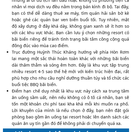
những ai đi du lịch lần đầu hoặc không có phương tiện cá
nhân vì mọi dịch vụ đều nằm trong bán kính đi bộ. Tại đây,
bạn có thể dễ dàng thuê xe máy, tìm quán hải sản bờ kè
hoặc ghé các quán bar ven biển buổi tối. Tuy nhiên, mật
độ xây dựng ở đây khá dày, không gian xanh sẽ ít hơn so
với các khu vực khác. Bạn cần lưu ý chọn những resort có
bãi biển riêng để tránh tình trạng bãi tắm công cộng quá
đông đúc vào mùa cao điểm.
Trục đường Huỳnh Thúc Kháng hướng về phía Hòn Rơm
lại mang một sắc thái hoàn toàn khác với những bãi biển
dài thăm thẳm và sóng êm hơn. Đây là khu vực tập trung
nhiều resort 4-5 sao thế hệ mới với kiến trúc hiện đại, rất
phù hợp cho nhu cầu nghỉ dưỡng thuần túy và tổ chức các
buổi tiệc BBQ bãi biển.
Điểm hạn chế duy nhất là khu vực này cách xa trung tâm
ăn uống sầm uất, nên nếu không có ô tô cá nhân, bạn sẽ
tốn một khoản chi phí taxi kha khá mỗi khi muốn ra phố.
Lời khuyên của mình là nếu chọn ở đây, bạn nên đặt gói
phòng bao gồm ăn uống tại resort hoặc lên danh sách các
quán ăn uy tín gần đó để không phải di chuyển quá xa.