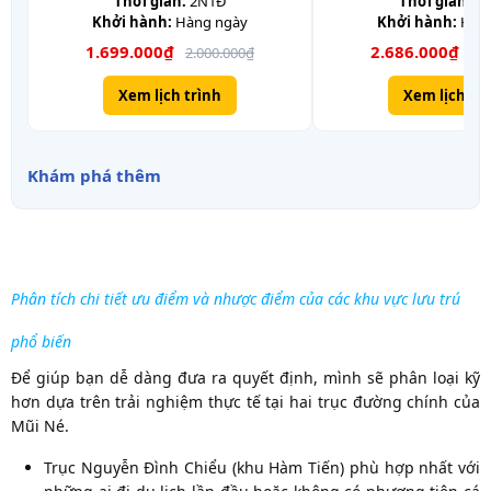
Thời gian:
2N1Đ
Thời gian:
3
Khởi hành:
Hàng ngày
Khởi hành:
Hàng
1.699.000₫
2.686.000₫
2.000.000₫
3.2
Xem lịch trình
Xem lịch tr
Khám phá thêm
Phân tích chi tiết ưu điểm và nhược điểm của các khu vực lưu trú
phổ biến
Để giúp bạn dễ dàng đưa ra quyết định, mình sẽ phân loại kỹ
hơn dựa trên trải nghiệm thực tế tại hai trục đường chính của
Mũi Né.
Trục Nguyễn Đình Chiểu (khu Hàm Tiến) phù hợp nhất với