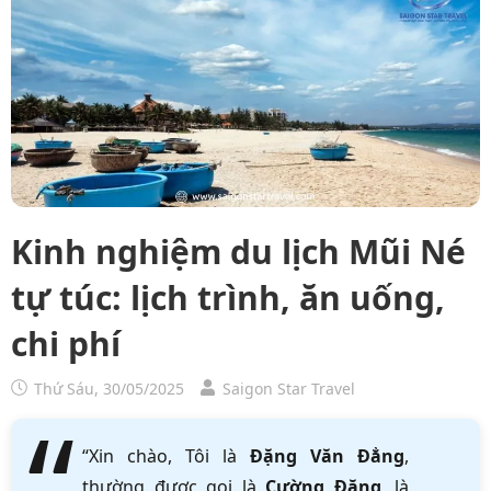
Kinh nghiệm du lịch Mũi Né
tự túc: lịch trình, ăn uống,
chi phí
Thứ Sáu, 30/05/2025
Saigon Star Travel
“Xin chào, Tôi là
Đặng Văn Đẳng
,
thường được gọi là
Cường Đặng
, là