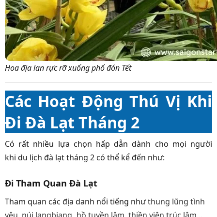
Hoa địa lan rực rỡ xuống phố đón Tết
Các Hoạt Động Thú Vị Khi
Đi Đà Lạt Tháng 2
Có rất nhiều lựa chọn hấp dẫn dành cho mọi người
khi du lịch đà lạt tháng 2 có thể kể đến như:
Đi Tham Quan Đà Lạt
Tham quan các địa danh nổi tiếng như
thung lũng tình
yêu, núi langbiang
,
hồ tuyền lâm, thiền viện trúc lâm,.
.