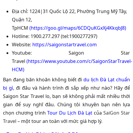
Địa chỉ: 1224|31 Quốc Lộ 22, Phường Trung Mỹ Tây,
Quận 12,
TpHCM
(
https://goo.gl/maps/6CDQuKGxXj4KkqbJ8
)
Hotline: 1900.277.297 (tel:1900277297)
Website:
https://saigonstartravel.com
Youtube: Saigon Star
Travel
(
https://www.youtube.com/c/SaigonStarTravel-
HCM
)
Bạn đang băn khoăn không biết đi
du lịch Đà Lạt chuẩn
bị gì
, đi đâu và hành trình đi sắp xếp như nào? Hãy để
Saigon Star Travel lo, bạn sẽ không phải mất nhiều thời
gian để suy nghĩ đâu. Chúng tôi khuyên bạn nên lựa
chọn chương trình
Tour Du Lịch Đà Lạt
của
SaiGon Star
Travel
– một tour an toàn với mức giá hợp lý.