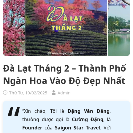
Đà Lạt Tháng 2 – Thành Phố
Ngàn Hoa Vào Độ Đẹp Nhất
Thứ Tư, 19/02/2025
Admin
“Xin chào, Tôi là
Đặng Văn Đẳng
,
thường được gọi là
Cường Đặng
, là
Founder
của
Saigon Star Travel
. Với