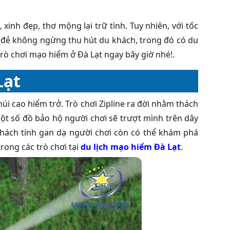
inh đẹp, thơ mộng lại trữ tình. Tuy nhiên, với tốc
ẻ đẻ không ngừng thu hút du khách, trong đó có du
trò chơi mạo hiểm ở
Đà Lạt ngay bây giờ nhé!.
Lạt
úi cao hiểm trở. Trò chơi Zipline ra đời nhằm thách
ột số đồ bảo hộ người chơi sẽ trượt mình trên dây
 thách tính gan dạ người chơi còn có thể khám phá
rong các trò chơi tại
du lịch mạo hiểm Đà Lạt
.