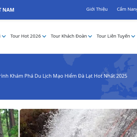
Giới Thiệu
Cẩm Nan
T NAM
i
Tour Hot 2026
Tour Khách Đoàn
Tour Liên Tuyến
rình Khám Phá Du Lịch Mạo Hiểm Đà Lạt Hot Nhất 2025