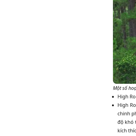
Một số hoạ
High Ro
High Ro
chinh p
độ khó 
kích thí