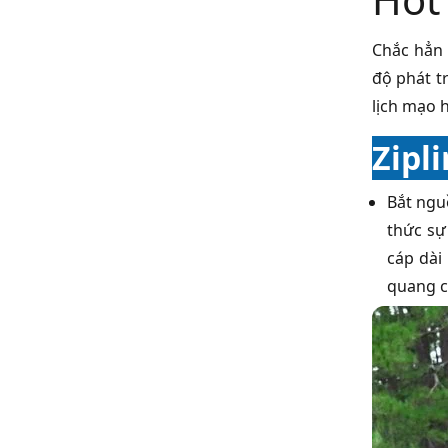
Chắc hẳn 
độ phát t
lịch mạo 
Zipl
Bắt ngu
thức sự
cáp dài
quang c