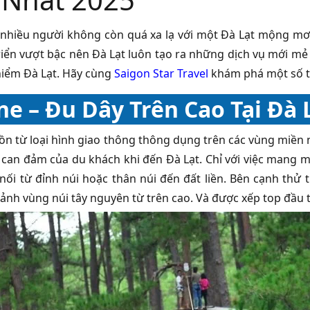
nhiều người không còn quá xa lạ với một Đà Lạt mộng mơ, x
riển vượt bậc nên Đà Lạt luôn tạo ra những dịch vụ mới m
hiểm Đà Lạt. Hãy cùng
Saigon Star Travel
khám phá một số
ine – Đu Dây Trên Cao Tại Đà 
ồn từ loại hình giao thông thông dụng trên các vùng miền n
 can đảm của du khách khi đến Đà Lạt. Chỉ với việc mang m
 nối từ đỉnh núi hoặc thân núi đến đất liền. Bên cạnh thử
ảnh vùng núi tây nguyên từ trên cao. Và được xếp top đầu t