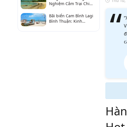
Thứ Tư,
Nghiệm Cắm Trại Chi
Tiết Từ A–Z
Bãi biển Cam Bình Lagi
“
Bình Thuận: Kinh
V
nghiệm đi chơi, ăn hải
sản, điểm gần
đ
c
Hàn
Hot