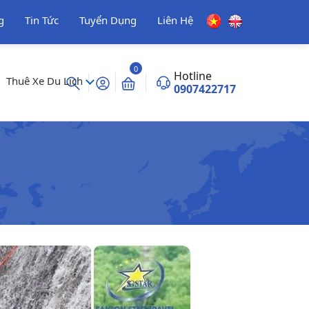
g
Tin Tức
Tuyển Dụng
Liên Hệ
0
Hotline
Thuê Xe Du Lịch
0907422717