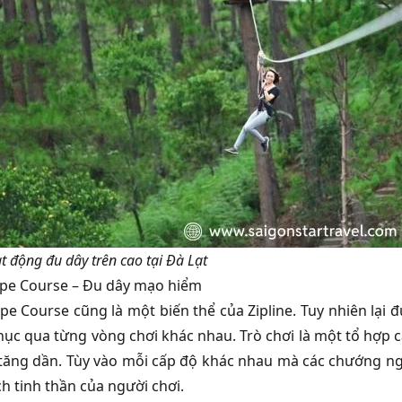
t động đu dây trên cao tại Đà Lạt
pe Course – Đu dây mạo hiểm
pe Course cũng là một biến thể của Zipline. Tuy nhiên lại 
hục qua từng vòng chơi khác nhau. Trò chơi là một tổ hợp c
tăng dần. Tùy vào mỗi cấp độ khác nhau mà các chướng ngạ
ch tinh thần của người chơi.