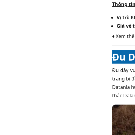
Thông tin
Vị trí:
KD
Giá vé 
♦ Xem th
Đu D
Đu dây vư
trang bị 
Datanla h
thác Dala