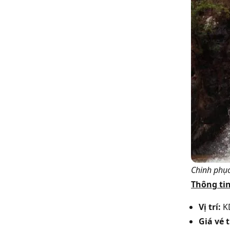
Chinh phục
Thông tin
Vị trí:
KD
Giá vé 