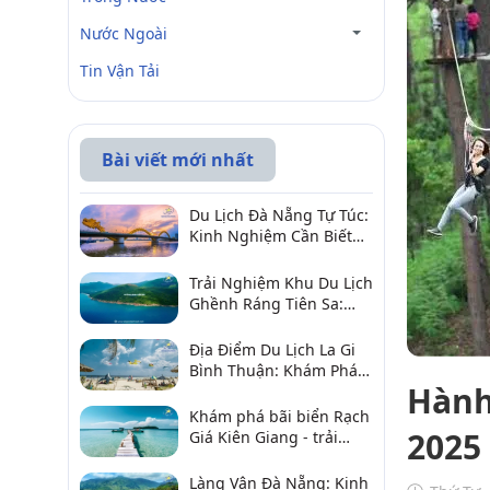
Nước Ngoài
Tin Vận Tải
Bài viết mới nhất
Du Lịch Đà Nẵng Tự Túc:
Kinh Nghiệm Cần Biết
Để Trải Nghiệm Tuyệt
Vời
Trải Nghiệm Khu Du Lịch
Ghềnh Ráng Tiên Sa:
Điểm Đến Không Thể Bỏ
Qua
Địa Điểm Du Lịch La Gi
Bình Thuận: Khám Phá 6
Hành
Điểm Đến Đáng Ghé
2026
Khám phá bãi biển Rạch
2025
Giá Kiên Giang - trải
nghiệm biển hấp dẫn
Làng Vân Đà Nẵng: Kinh