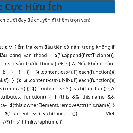
c Cực Hữu Ích
ch dưới đây để chuyến đi thêm trọn vẹn!
r:first'); // Kiểm tra xem đầu tiên có nằm trong không if
đầu bảng var thead = $('').append(firstTr.clone());
hêm thead vào trước tbody } else { // Nếu không nằm
} } }) $('.content-css>ul').each(function(){
inks'); } }); $('.content-css>ul>li>ul').each(function(){
(this).remove() }); $('.content-css *').each(function() { //
tributes, function() { if (this && this.name &&
ata-" $(this.ownerElement).removeAttr(this.name); }
ontent-css').each(function(){ //let
 //$(this).html(wraphtml); })