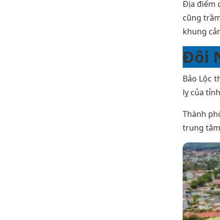
Địa điểm 
cũng trầm
khung cản
Đôi 
Bảo Lộc t
lỵ của tỉ
Thành phố
trung tâm 