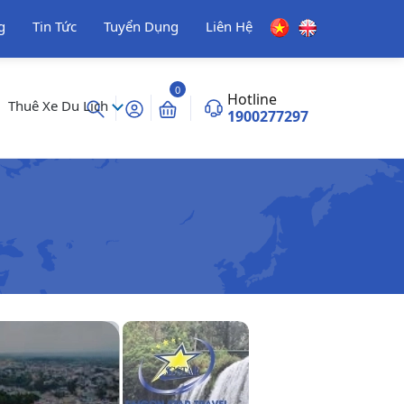
g
Tin Tức
Tuyển Dụng
Liên Hệ
0
Hotline
Thuê Xe Du Lịch
1900277297