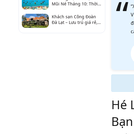
Mũi Né Tháng 10: Thời
“
Tiết & Chơi Gì?
V
Khách sạn Công Đoàn
Đà Lạt – Lưu trú giá rẻ,
đ
gần chợ và hồ Xuân
c
Hương
Hé 
Bạ