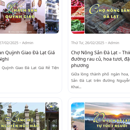
-
-
27/02/2025
Admin
Thứ Tư, 26/02/2025
Admin
ạn Quỳnh Giao Đà Lạt Giá
Chợ Nông Sản Đà Lạt – Thi
Nghi
đường rau củ, hoa tươi, đặ
phương
 Quỳnh Giao Đà Lạt Giá Rẻ Tiện
Giữa lòng thành phố ngàn hoa
Sản Đà Lạt trên đường Nguyễn
Khai...