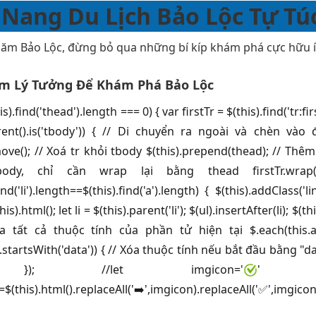
Nang Du Lịch Bảo Lộc Tự Tú
hăm Bảo Lộc, đừng bỏ qua những bí kíp khám phá cực hữu í
ểm Lý Tưởng Để Khám Phá Bảo Lộc
(this).find('thead').length === 0) { var firstTr = $(this).find('t
parent().is('tbody')) { // Di chuyển ra ngoài và chèn vào 
emove(); // Xoá tr khỏi tbody $(this).prepend(thead); // T
ody, chỉ cần wrap lại bằng thead firstTr.wrap(''); 
find('li').length==$(this).find('a').length) { $(this).addClass('l
this).html(); let li = $(this).parent('li'); $(ul).insertAfter(li); $
 tất cả thuộc tính của phần tử hiện tại $.each(this.at
startsWith('data')) { // Xóa thuộc tính nếu bắt đầu bằng "d
}); //let imgicon='
' $('.c
(this).html().replaceAll('➡️',imgicon).replaceAll('✅',imgicon)