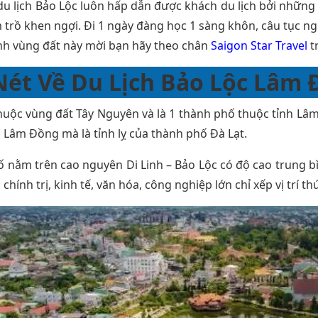
du lịch Bảo Lộc
luôn hấp dẫn được khách du lịch bởi những đ
 trồ khen ngợi. Đi 1 ngày đàng học 1 sàng khôn, câu tục 
h vùng đất này mời bạn hãy theo chân
Saigon Star Travel
t
Nét Về Du Lịch Bảo Lộc Lâm
huộc vùng đất Tây Nguyên và là 1 thành phố thuộc tỉnh Lâm
nh Lâm Đồng mà là tỉnh lỵ của thành phố Đà Lạt.
 nằm trên cao nguyên Di Linh – Bảo Lộc có độ cao trung b
chính trị, kinh tế, văn hóa, công nghiệp lớn chỉ xếp vị trí 