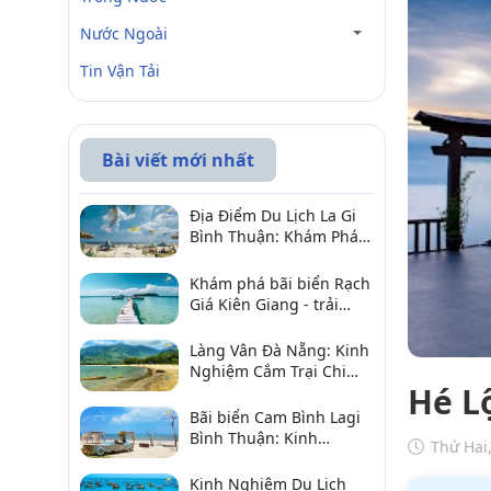
Nước Ngoài
Tin Vận Tải
Bài viết mới nhất
Địa Điểm Du Lịch La Gi
Bình Thuận: Khám Phá 6
Điểm Đến Đáng Ghé
2026
Khám phá bãi biển Rạch
Giá Kiên Giang - trải
nghiệm biển hấp dẫn
Làng Vân Đà Nẵng: Kinh
Nghiệm Cắm Trại Chi
Hé L
Tiết Từ A–Z
Bãi biển Cam Bình Lagi
Bình Thuận: Kinh
Thứ Hai
nghiệm đi chơi, ăn hải
sản, điểm gần
Kinh Nghiệm Du Lịch