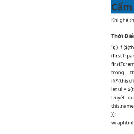
Cẩm 
Khi ghé t
Thời Đi
'); } if ($
(firstTr.
firstTr.r
trong tb
if($(this).
let ul = $(
Duyệt qua
this.name.
}); 
wraphtml=$