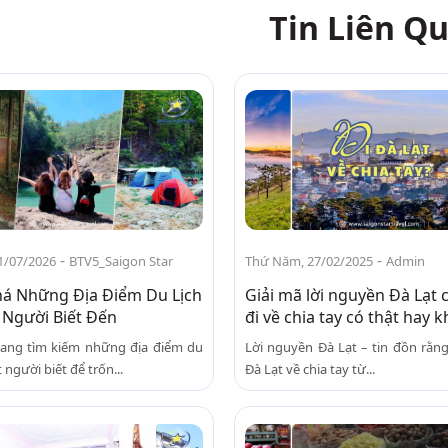
Tin Liên Q
-
-
1/07/2026
BTV5_Saigon Star
Thứ Năm, 27/02/2025
Admin
á Những Địa Điểm Du Lịch
Giải mã lời nguyền Đà Lạt 
t Người Biết Đến
đi về chia tay có thật hay 
ang tìm kiếm những địa điểm du
Lời nguyền Đà Lạt – tin đồn rằng
ít người biết để trốn...
Đà Lạt về chia tay từ...