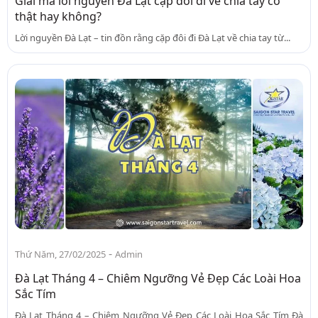
Giải mã lời nguyền Đà Lạt cặp đôi đi về chia tay có
thật hay không?
Lời nguyền Đà Lạt – tin đồn rằng cặp đôi đi Đà Lạt về chia tay từ...
-
Thứ Năm, 27/02/2025
Admin
Đà Lạt Tháng 4 – Chiêm Ngưỡng Vẻ Đẹp Các Loài Hoa
Sắc Tím
Đà Lạt Tháng 4 – Chiêm Ngưỡng Vẻ Đẹp Các Loài Hoa Sắc Tím Đà