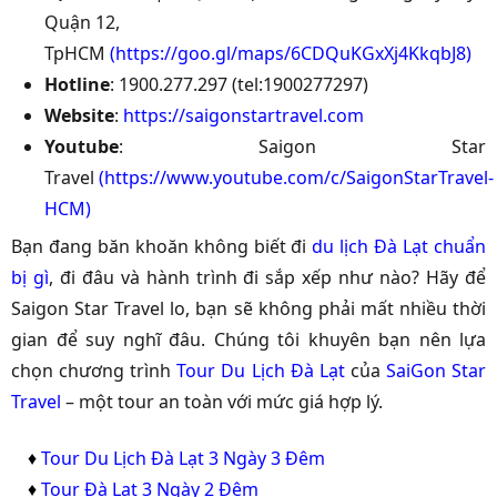
Quận 12,
TpHCM
(
https://goo.gl/maps/6CDQuKGxXj4KkqbJ8
)
Hotline
: 1900.277.297 (tel:1900277297)
Website
:
https://saigonstartravel.com
Youtube
: Saigon Star
Travel
(
https://www.youtube.com/c/SaigonStarTravel-
HCM
)
Bạn đang băn khoăn không biết đi
du lịch Đà Lạt chuẩn
bị gì
, đi đâu và hành trình đi sắp xếp như nào? Hãy để
Saigon Star Travel lo, bạn sẽ không phải mất nhiều thời
gian để suy nghĩ đâu. Chúng tôi khuyên bạn nên lựa
chọn chương trình
Tour Du Lịch Đà Lạt
của
SaiGon Star
Travel
– một tour an toàn với mức giá hợp lý.
♦
Tour Du Lịch Đà Lạt 3 Ngày 3 Đêm
♦
Tour Đà Lạt 3 Ngày 2 Đêm