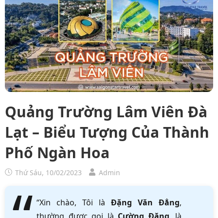
Quảng Trường Lâm Viên Đà
Lạt – Biểu Tượng Của Thành
Phố Ngàn Hoa
Thứ Sáu, 10/02/2023
Admin
“Xin chào, Tôi là
Đặng Văn Đẳng
,
thường được gọi là
Cường Đặng
, là