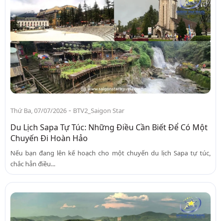
-
Thứ Ba, 07/07/2026
BTV2_Saigon Star
Du Lịch Sapa Tự Túc: Những Điều Cần Biết Để Có Một
Chuyến Đi Hoàn Hảo
Nếu bạn đang lên kế hoạch cho một chuyến du lịch Sapa tự túc,
chắc hẳn điều...