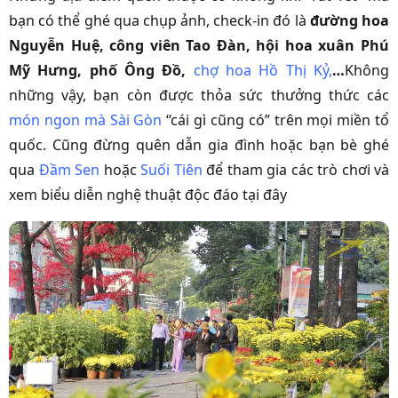
bạn có thể ghé qua chụp ảnh, check-in đó là
đường hoa
Nguyễn Huệ, công viên Tao Đàn, hội hoa xuân Phú
Mỹ Hưng, phố Ông Đồ,
chợ hoa Hồ Thị Kỷ
,
…
Không
những vậy, bạn còn được thỏa sức thưởng thức các
món ngon mà Sài Gòn
“cái gì cũng có” trên mọi miền tổ
quốc. Cũng đừng quên dẫn gia đình hoặc bạn bè ghé
qua
Đầm Sen
hoặc
Suối Tiên
để tham gia các trò chơi và
xem biểu diễn nghệ thuật độc đáo tại đây