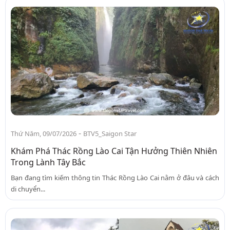
-
Thứ Năm, 09/07/2026
BTV5_Saigon Star
Khám Phá Thác Rồng Lào Cai Tận Hưởng Thiên Nhiên
Trong Lành Tây Bắc
Bạn đang tìm kiếm thông tin Thác Rồng Lào Cai nằm ở đâu và cách
di chuyển...