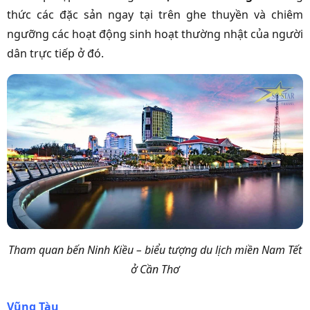
thức các đặc sản ngay tại trên ghe thuyền và chiêm
ngưỡng các hoạt động sinh hoạt thường nhật của người
dân trực tiếp ở đó.
Tham quan bến Ninh Kiều – biểu tượng du lịch miền Nam Tết
ở Cần Thơ
Vũng Tàu