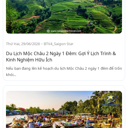
-
Thứ Hai, 29/06/2026
BTV4_Saigon Star
Du Lịch Mộc Châu 2 Ngày 1 Đêm: Gợi Ý Lịch Trình &
Kinh Nghiệm Hữu Ích
Nếu bạn đang lên kế hoạch du lịch Mộc Châu 2 ngày 1 đêm để trốn
khói...