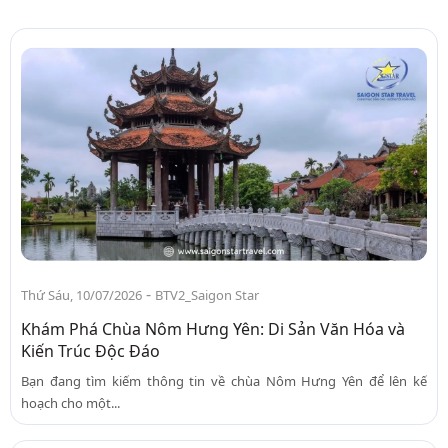
-
Thứ Sáu, 10/07/2026
BTV2_Saigon Star
Khám Phá Chùa Nôm Hưng Yên: Di Sản Văn Hóa và
Kiến Trúc Độc Đáo
Bạn đang tìm kiếm thông tin về chùa Nôm Hưng Yên để lên kế
hoạch cho một...