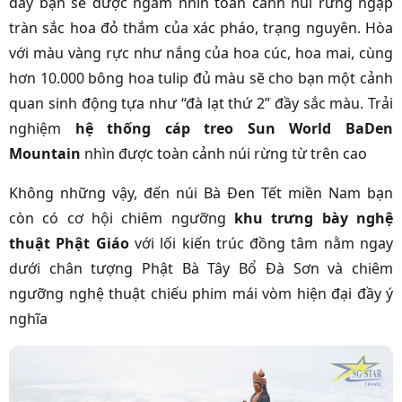
đây bạn sẽ được ngắm nhìn toàn cảnh núi rừng ngập
tràn sắc hoa đỏ thắm của xác pháo, trạng nguyên. Hòa
với màu vàng rực như nắng của hoa cúc, hoa mai, cùng
hơn 10.000 bông hoa tulip đủ màu sẽ cho bạn một cảnh
quan sinh động tựa như “đà lạt thứ 2” đầy sắc màu. Trải
nghiệm
hệ thống cáp treo Sun World BaDen
Mountain
nhìn được toàn cảnh núi rừng từ trên cao
Không những vậy, đến núi Bà Đen Tết miền Nam bạn
còn có cơ hội chiêm ngưỡng
khu trưng bày nghệ
thuật Phật Giáo
với lối kiến trúc đồng tâm nằm ngay
dưới chân tượng Phật Bà Tây Bổ Đà Sơn và chiêm
ngưỡng nghệ thuật chiếu phim mái vòm hiện đại đầy ý
nghĩa