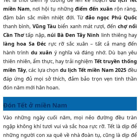
Tết là thời điểm lý tưởng để lên kế hoạch
du lịch Tết
miền Nam
, nơi hội tụ những
điểm đến xuân
rộn ràng,
đậm bản sắc miền nhiệt đới. Từ
đảo ngọc Phú Quốc
thanh bình,
Vũng Tàu
biển xanh mát rượi, đến
chợ nổi
Cần Thơ
tấp nập,
núi Bà Đen Tây Ninh
linh thiêng hay
làng hoa Sa Đéc
rực rỡ sắc xuân – tất cả mang đến
hành trình
du xuân
ý nghĩa và đáng nhớ. Dù bạn yêu
thiên nhiên, ẩm thực, hay trải nghiệm
Tết truyền thống
miền Tây
, các lựa chọn
du lịch Tết miền Nam 2025
đều
đáp ứng đủ mọi sở thích, đảm bảo trọn vẹn tinh thần
đón năm mới hân hoan.
Đón Tết ở miền Nam
Vào những ngày cuối năm, mọi nẻo đường đều tràn
ngập không khí tươi vui và sắc hoa rực rỡ. Tết là dịp để
những người con xa quê về nhà đoàn tụ, cũng là dịp để