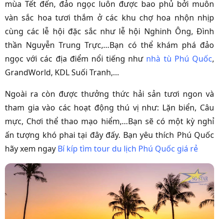
mùa Tết đến, đảo ngọc luôn được bao phủ bởi muôn
vàn sắc hoa tươi thắm ở các khu chợ hoa nhộn nhịp
cùng các lễ hội đặc sắc như lễ hội Nghinh Ông, Đình
thần Nguyễn Trung Trực,…Bạn có thể khám phá đảo
ngọc với các địa điểm nổi tiếng như
nhà tù Phú Quốc
,
GrandWorld, KDL Suối Tranh,…
Ngoài ra còn được thưởng thức hải sản tươi ngon và
tham gia vào các hoạt động thú vị như: Lặn biển, Câu
mực, Chơi thể thao mạo hiểm,…Bạn sẽ có một kỳ nghỉ
ấn tượng khó phai tại đây đấy. Bạn yêu thích Phú Quốc
hãy xem ngay
Bí kíp tìm tour du lịch Phú Quốc giá rẻ