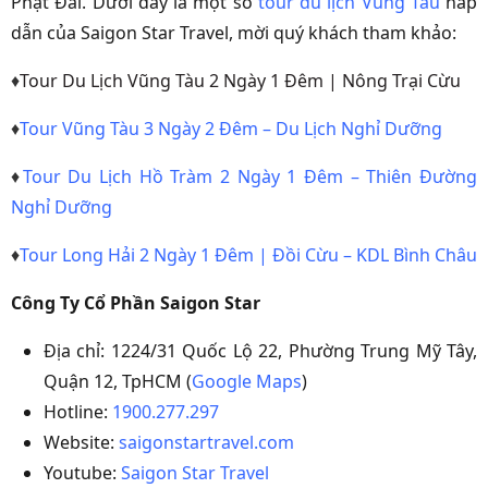
Phật Đài. Dưới đây là một số
tour du lịch Vũng Tàu
hấp
dẫn của Saigon Star Travel, mời quý khách tham khảo:
♦
Tour Du Lịch Vũng Tàu 2 Ngày 1 Đêm | Nông Trại Cừu
♦
Tour Vũng Tàu 3 Ngày 2 Đêm – Du Lịch Nghỉ Dưỡng
♦
Tour Du Lịch Hồ Tràm 2 Ngày 1 Đêm – Thiên Đường
Nghỉ Dưỡng
♦
Tour Long Hải 2 Ngày 1 Đêm | Đồi Cừu – KDL Bình Châu
Công Ty Cổ Phần Saigon Star
Địa chỉ: 1224/31 Quốc Lộ 22, Phường Trung Mỹ Tây,
Quận 12, TpHCM (
Google Maps
)
Hotline:
1900.277.297
Website:
saigonstartravel.com
Youtube:
Saigon Star Travel