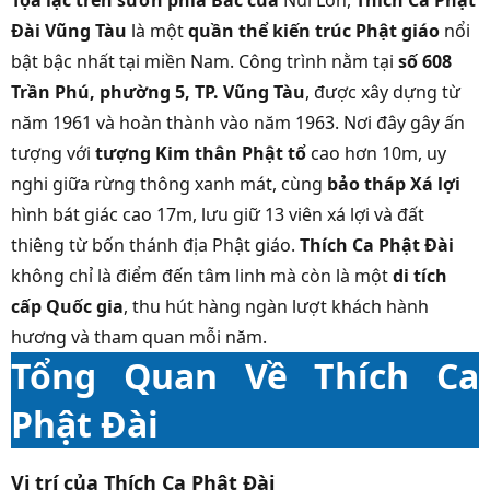
Tọa lạc trên sườn phía Bắc của
Núi Lớn,
Thích Ca Phật
Đài Vũng Tàu
là một
quần thể kiến trúc Phật giáo
nổi
bật bậc nhất tại miền Nam. Công trình nằm tại
số 608
Trần Phú, phường 5, TP. Vũng Tàu
, được xây dựng từ
năm 1961 và hoàn thành vào năm 1963. Nơi đây gây ấn
tượng với
tượng Kim thân Phật tổ
cao hơn 10m, uy
nghi giữa rừng thông xanh mát, cùng
bảo tháp Xá lợi
hình bát giác cao 17m, lưu giữ 13 viên xá lợi và đất
thiêng từ bốn thánh địa Phật giáo.
Thích Ca Phật Đài
không chỉ là điểm đến tâm linh mà còn là một
di tích
cấp Quốc gia
, thu hút hàng ngàn lượt khách hành
hương và tham quan mỗi năm.
Tổng Quan Về Thích Ca
Phật Đài
Vị trí của Thích Ca Phật Đài