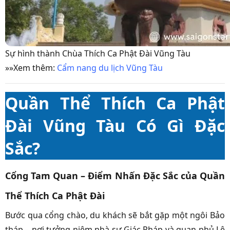
Sự hình thành Chùa Thích Ca Phật Đài Vũng Tàu
»»Xem thêm:
Cẩm nang du lịch Vũng Tàu
Quần Thể Thích Ca Phật
Đài Vũng Tàu Có Gì Đặc
Sắc?
Cổng Tam Quan – Điểm Nhấn Đặc Sắc của Quần
Thể Thích Ca Phật Đài
Bước qua cổng chào, du khách sẽ bắt gặp một ngôi Bảo
tháp – nơi tưởng niệm nhà sư Giác Pháp và quan phủ Lê