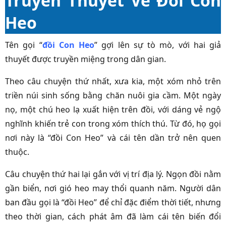
Truyền Thuyết Về Đồi Con
Heo
Tên gọi “
đồi Con Heo
” gợi lên sự tò mò, với hai giả
thuyết được truyền miệng trong dân gian.
Theo câu chuyện thứ nhất, xưa kia, một xóm nhỏ trên
triền núi sinh sống bằng chăn nuôi gia cầm. Một ngày
nọ, một chú heo lạ xuất hiện trên đồi, với dáng vẻ ngộ
nghĩnh khiến trẻ con trong xóm thích thú. Từ đó, họ gọi
nơi này là “đồi Con Heo” và cái tên dần trở nên quen
thuộc.
Câu chuyện thứ hai lại gắn với vị trí địa lý. Ngọn đồi nằm
gần biển, nơi gió heo may thổi quanh năm. Người dân
ban đầu gọi là “đồi Heo” để chỉ đặc điểm thời tiết, nhưng
theo thời gian, cách phát âm đã làm cái tên biến đổi