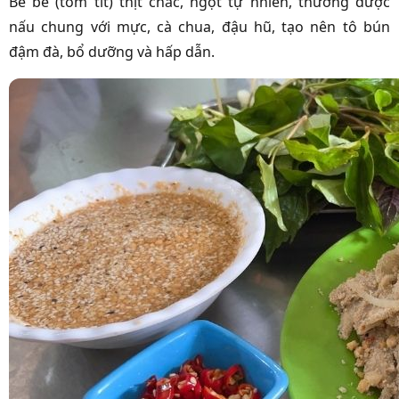
Bề bề (tôm tít) thịt chắc, ngọt tự nhiên, thường được
nấu chung với mực, cà chua, đậu hũ, tạo nên tô bún
đậm đà, bổ dưỡng và hấp dẫn.