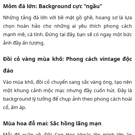
Mỏm đá lớn: Background cực “ngầu”
Những tảng đá lớn với bề mặt gồ ghề, hoang sơ là lựa
chọn hoàn hảo cho những ai yêu thích phong cách
mạnh mẽ, cá tính. Đứng tại đây, bạn sẽ có ngay một bức
ảnh đầy ấn tượng.
Đồi cỏ vàng mùa khô: Phong cách vintage độc
đáo
Vào mùa khô, đồi cỏ chuyển sang sắc vàng óng, tạo nên
một khung cảnh mộc mạc nhưng đầy cuốn hút. Đây là
background lý tưởng để chụp ảnh theo phong cách hoài
cổ, ấm áp.
Mùa hoa đỗ mai: Sắc hồng lãng mạn
Mỗi độ xuân về, Đồi Con Heo khoác lên mình lớp áo