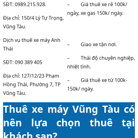
SĐT: 0989.215.928.
–
Giá thuê xe rẻ 100k/
ngày, xe gas 150k/ ngày.
Địa chỉ: 150/4 Lý Tự Trọng,
Vũng Tàu.
Dịch vụ thuê xe máy Anh
–
Giao xe tận nơi.
Thái
–
Thái độ chuyên nghiệp,
SĐT: 090 389 405
nhiệt tình.
Địa chỉ: 127/12/23 Phạm
–
Giá thuê xe từ 100k-
Hồng Thái, Phường 7, TP
150k/ ngày.
Vũng Tàu.
Thuê xe máy Vũng Tàu có
nên lựa chọn thuê tại
khách sạn?