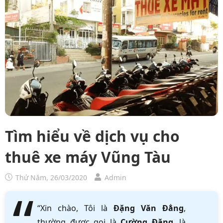
Tìm hiểu về dịch vụ cho
thuê xe máy Vũng Tàu
Thứ Năm, 26/03/2020
Admin
“Xin chào, Tôi là
Đặng Văn Đẳng
,
thường được gọi là
Cường Đặng
, là