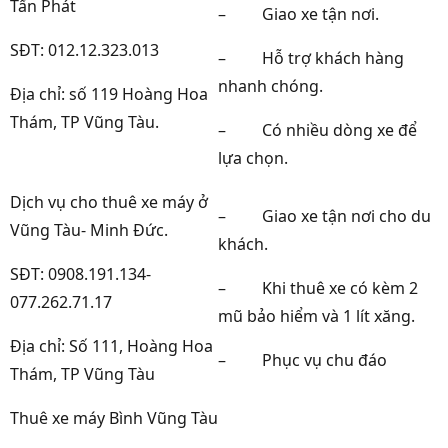
Tấn Phát
–
Giao xe tận nơi.
SĐT: 012.12.323.013
–
Hỗ trợ khách hàng
nhanh chóng.
Địa chỉ: số 119 Hoàng Hoa
Thám, TP Vũng Tàu.
–
Có nhiều dòng xe để
lựa chọn.
Dịch vụ cho thuê xe máy ở
–
Giao xe tận nơi cho du
Vũng Tàu- Minh Đức.
khách.
SĐT: 0908.191.134-
–
Khi thuê xe có kèm 2
077.262.71.17
mũ bảo hiểm và 1 lít xăng.
Địa chỉ: Số 111, Hoàng Hoa
–
Phục vụ chu đáo
Thám, TP Vũng Tàu
Thuê xe máy Bình Vũng Tàu