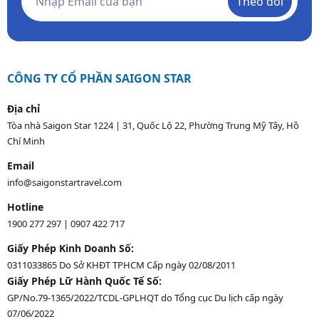
Theo dõi
CÔNG TY CỔ PHẦN SAIGON STAR
Địa chỉ
Tòa nhà Saigon Star 1224 | 31, Quốc Lộ 22, Phường Trung Mỹ Tây, Hồ
Chí Minh
Email
info@saigonstartravel.com
Hotline
1900 277 297
|
0907 422 717
Giấy Phép Kinh Doanh Số:
0311033865 Do Sở KHĐT TPHCM Cấp ngày 02/08/2011
Giấy Phép Lữ Hành Quốc Tế Số:
GP/No.79-1365/2022/TCDL-GPLHQT do Tổng cục Du lịch cấp ngày
07/06/2022