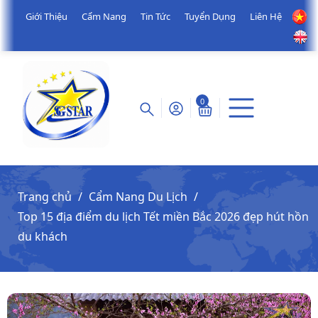
Giới Thiệu
Cẩm Nang
Tin Tức
Tuyển Dụng
Liên Hệ
0
Trang chủ
Cẩm Nang Du Lịch
Top 15 địa điểm du lịch Tết miền Bắc 2026 đẹp hút hồn
du khách