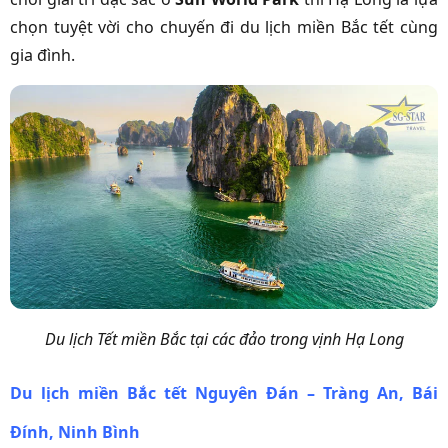
chọn tuyệt vời cho chuyến đi du lịch miền Bắc tết cùng
gia đình.
Du lịch Tết miền Bắc tại các đảo trong vịnh Hạ Long
Du lịch miền Bắc tết Nguyên Đán – Tràng An, Bái
Đính, Ninh Bình