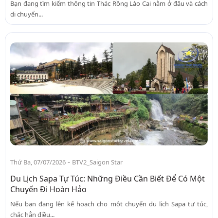
Bạn đang tìm kiếm thông tin Thác Rồng Lào Cai nằm ở đâu và cách
di chuyển...
-
Thứ Ba, 07/07/2026
BTV2_Saigon Star
Du Lịch Sapa Tự Túc: Những Điều Cần Biết Để Có Một
Chuyến Đi Hoàn Hảo
Nếu bạn đang lên kế hoạch cho một chuyến du lịch Sapa tự túc,
chắc hẳn điều...