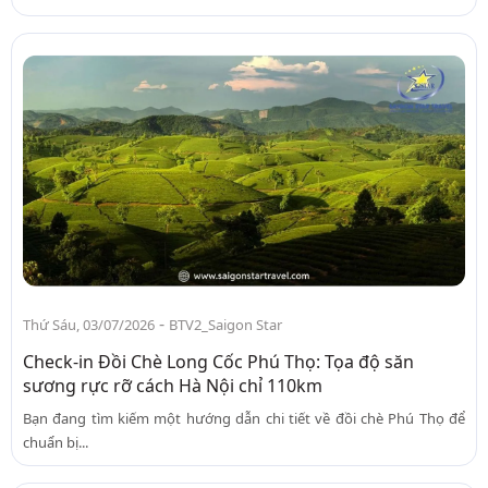
-
Thứ Sáu, 03/07/2026
BTV2_Saigon Star
Check-in Đồi Chè Long Cốc Phú Thọ: Tọa độ săn
sương rực rỡ cách Hà Nội chỉ 110km
Bạn đang tìm kiếm một hướng dẫn chi tiết về đồi chè Phú Thọ để
chuẩn bị...