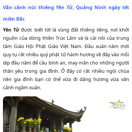
Vãn cảnh núi thiêng Yên Tử, Quảng Ninh ngày tết
miền Bắc
Yên Tử
được biết tới là vùng đất thiêng liêng, nơi khởi
nguồn của dòng thiền Trúc Lâm và là cái nôi của trung
tâm Giáo Hội Phật Giáo Việt Nam. Đầu xuân năm mới
quy tụ rất nhiều quý phật tử hành hương về đây vào mỗi
dịp đầu năm để cầu bình an, may mắn cho những người
thân yêu trong gia đình. Ở đây có rất nhiều ngôi chùa
nên gia đình bạn có thể vừa đi dâng hương vừa vãn
cảnh ngắm xuân.