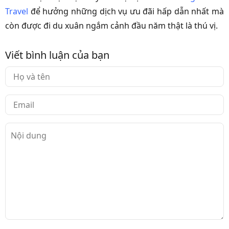
Travel
để hưởng những dịch vụ ưu đãi hấp dẫn nhất mà
còn được đi du xuân ngắm cảnh đầu năm thật là thú vị.
Viết bình luận của bạn