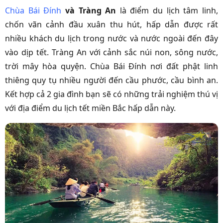
Chùa Bái Đính
và Tràng An
là điểm du lịch tâm linh,
chốn vãn cảnh đầu xuân thu hút, hấp dẫn được rất
nhiều khách du lịch trong nước và nước ngoài đến đây
vào dịp tết. Tràng An với cảnh sắc núi non, sông nước,
trời mây hòa quyện. Chùa Bái Đính nơi đất phật linh
thiêng quy tụ nhiều người đến cầu phước, cầu bình an.
Kết hợp cả 2 gia đình bạn sẽ có những trải nghiệm thú vị
với địa điểm du lịch tết miền Bắc hấp dẫn này.