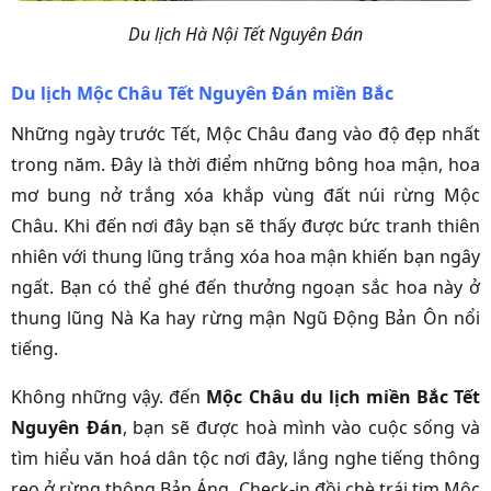
Du lịch Hà Nội Tết Nguyên Đán
Du lịch Mộc Châu Tết Nguyên Đán miền Bắc
Những ngày trước Tết, Mộc Châu đang vào độ đẹp nhất
trong năm. Đây là thời điểm những bông hoa mận, hoa
mơ bung nở trắng xóa khắp vùng đất núi rừng Mộc
Châu. Khi đến nơi đây bạn sẽ thấy được bức tranh thiên
nhiên với thung lũng trắng xóa hoa mận khiến bạn ngây
ngất. Bạn có thể ghé đến thưởng ngoạn sắc hoa này ở
thung lũng Nà Ka hay rừng mận Ngũ Động Bản Ôn nổi
tiếng.
Không những vậy. đến
Mộc Châu du lịch miền Bắc Tết
Nguyên Đán
, bạn sẽ được hoà mình vào cuộc sống và
tìm hiểu văn hoá dân tộc nơi đây, lắng nghe tiếng thông
reo ở rừng thông Bản Áng. Check-in đồi chè trái tim Mộc