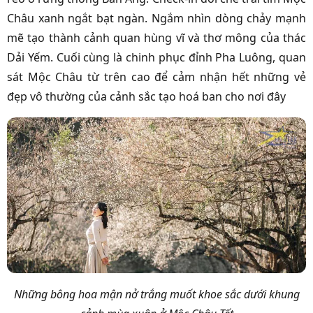
Châu xanh ngắt bạt ngàn. Ngắm nhìn dòng chảy mạnh
mẽ tạo thành cảnh quan hùng vĩ và thơ mông của thác
Dải Yếm. Cuối cùng là chinh phục đỉnh Pha Luông, quan
sát Mộc Châu từ trên cao để cảm nhận hết những vẻ
đẹp vô thường của cảnh sắc tạo hoá ban cho nơi đây
Những bông hoa mận nở trắng muốt khoe sắc dưới khung