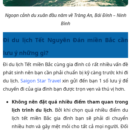
Ngoạn cảnh du xuân đầu năm về Tràng An, Bái Đính – Ninh
Bình
Đi du lịch Tết Nguyên Đán miền Bắc cần
lưu ý những gì?
Đi du lịch Tết miền Bắc cùng gia đình có rất nhiều vấn đề
phát sinh nên bạn cần phải chuẩn bị kỹ càng trước khi đi
du lịch.
Saigon Star Travel
xin gửi đến bạn 1 số lưu ý để
chuyến đi của gia đình bạn được trọn vẹn và thú vị hơn.
Không nên đặt quá nhiều điểm tham quan trong
lịch trình du lịch
. Bởi khi chọn quá nhiều điểm du
lịch tết miền Bắc gia đình bạn sẽ phải di chuyển
nhiều hơn và gây mệt mỏi cho tất cả mọi người. Đối