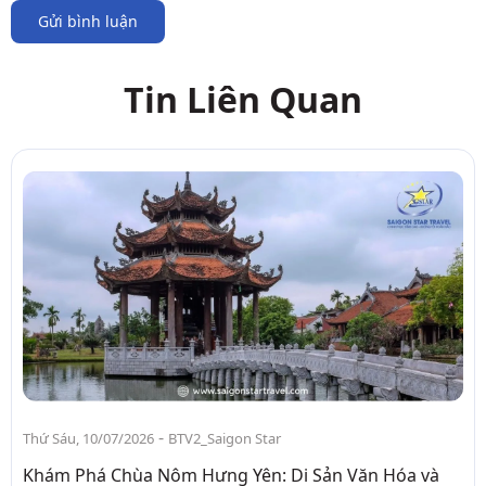
Gửi bình luận
Tin Liên Quan
-
Thứ Sáu, 10/07/2026
BTV2_Saigon Star
Khám Phá Chùa Nôm Hưng Yên: Di Sản Văn Hóa và