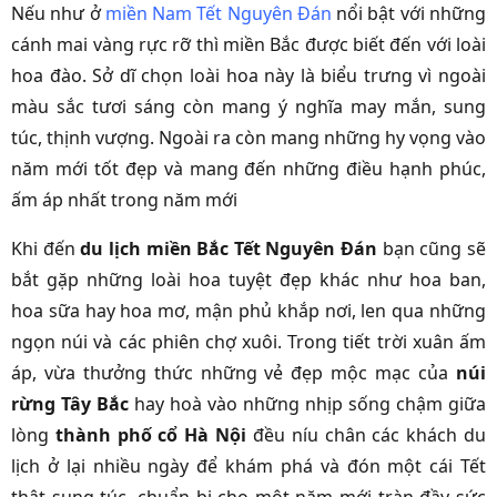
Nếu như ở
miền Nam Tết Nguyên Đán
nổi bật với những
cánh mai vàng rực rỡ thì miền Bắc được biết đến với loài
hoa đào. Sở dĩ chọn loài hoa này là biểu trưng vì ngoài
màu sắc tươi sáng còn mang ý nghĩa may mắn, sung
túc, thịnh vượng. Ngoài ra còn mang những hy vọng vào
năm mới tốt đẹp và mang đến những điều hạnh phúc,
ấm áp nhất trong năm mới
Khi đến
du lịch miền Bắc Tết Nguyên Đán
bạn cũng sẽ
bắt gặp những loài hoa tuyệt đẹp khác như hoa ban,
hoa sữa hay hoa mơ, mận phủ khắp nơi, len qua những
ngọn núi và các phiên chợ xuôi. Trong tiết trời xuân ấm
áp, vừa thưởng thức những vẻ đẹp mộc mạc của
núi
rừng Tây Bắc
hay hoà vào những nhịp sống chậm giữa
lòng
thành phố cổ Hà Nội
đều níu chân các khách du
lịch ở lại nhiều ngày để khám phá và đón một cái Tết