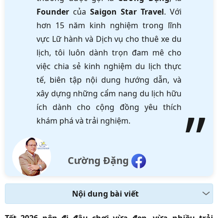
Founder
của
Saigon Star Travel
. Với
hơn 15 năm kinh nghiệm trong lĩnh
vực Lữ hành và Dịch vụ cho thuê xe du
lịch, tôi luôn dành trọn đam mê cho
việc chia sẻ kinh nghiệm du lịch thực
tế, biên tập nội dung hướng dẫn, và
xây dựng những cẩm nang du lịch hữu
ích dành cho cộng đồng yêu thích
khám phá và trải nghiệm.
Cường Đặng
Nội dung bài viết