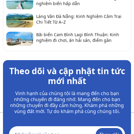
nghiệm biển hấp dẫn
Làng Vân Đà Nẵng: Kinh Nghiệm Cắm Trại
Chi Tiết Từ A–Z
Bãi biển Cam Bình Lagi Bình Thuận: Kinh
nghiệm đi chơi, ăn hải sản, điểm gần
Theo dõi và cập nhật tin tức
mới nhất
Vinh hạnh của chúng tôi là mang đến cho bạn
những chuyến đi đáng nhớ. Mang đến cho bạn
những chuyến đi đầy
cảm hứng. Khám phá những
vùng đất mới. Tự do khám phá cùng chúng tôi.