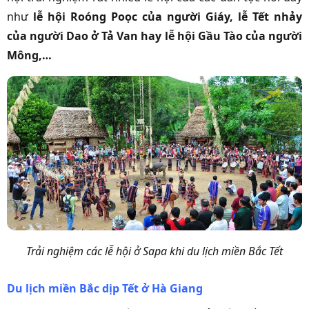
như
lễ hội Roóng Poọc của người Giáy, lễ Tết nhảy
của người Dao ở Tả Van hay lễ hội Gầu Tào của người
Mông,…
Trải nghiệm các lễ hội ở Sapa khi du lịch miền Bắc Tết
Du lịch miền Bắc dịp Tết ở Hà Giang