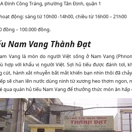
46A Đinh Công Tráng, phường Tân Định, quận 1
 hoạt động: sáng từ 10h00 -14h00, chiều từ 16h00 – 21h00
00 đồng – 100.000 đồng.
ếu Nam Vang Thành Đạt
Nam Vang là món do người Việt sống ở Nam Vang (Phnom 
 hợp với khẩu vị người Việt. Sợi hủ tiếu được đánh tơi, kh
g cút, hành xắt nhuyễn bắt mắt khiến bạn nhìn thôi đã chả
bếp sẽ chan lên nước dùng ninh từ xương heo thơm ngon, 
hé qua quán hủ tiếu Nam Vang để thưởng thức món ăn hấp d