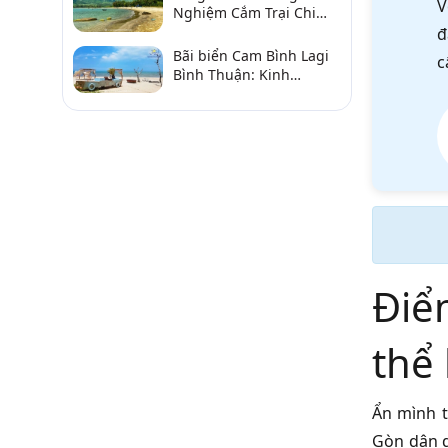
V
Nghiệm Cắm Trại Chi
Tiết Từ A–Z
đ
Bãi biển Cam Bình Lagi
c
Bình Thuận: Kinh
nghiệm đi chơi, ăn hải
sản, điểm gần
Điể
thể
Ẩn mình 
Gòn dân d