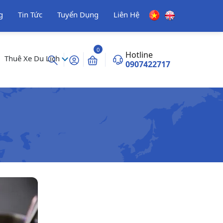
g
Tin Tức
Tuyển Dụng
Liên Hệ
0
Hotline
Thuê Xe Du Lịch
0907422717