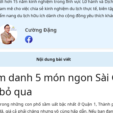
ới hơn 15 năm kinh nghiệm trong lĩnh vực Lữ hành và Dịch 
am mê cho việc chia sẻ kinh nghiệm du lịch thực tế, biên 
ẩm nang du lịch hữu ích dành cho cộng đồng yêu thích khá
Cường Đặng
Nội dung bài viết
m danh 5 món ngon Sài
 bỏ qua
trong những con phố sầm uất bậc nhất ở Quận 1, Thành 
ã, giá cả phải chăng nhưng vô cùng hấp dẫn. Nếu bạn đa