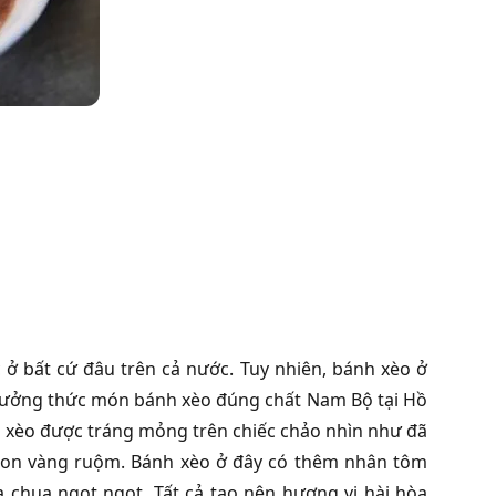
 ở bất cứ đâu trên cả nước. Tuy nhiên, bánh xèo ở
hưởng thức món bánh xèo đúng chất Nam Bộ tại Hồ
h xèo được tráng mỏng trên chiếc chảo nhìn như đã
ngon vàng ruộm. Bánh xèo ở đây có thêm nhân tôm
 chua ngọt ngọt. Tất cả tạo nên hương vị hài hòa