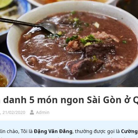
 danh 5 món ngon Sài Gòn ở 
, 21/02/2020
Admin
Xin chào, Tôi là
Đặng Văn Đẳng
, thường được gọi là
Cường