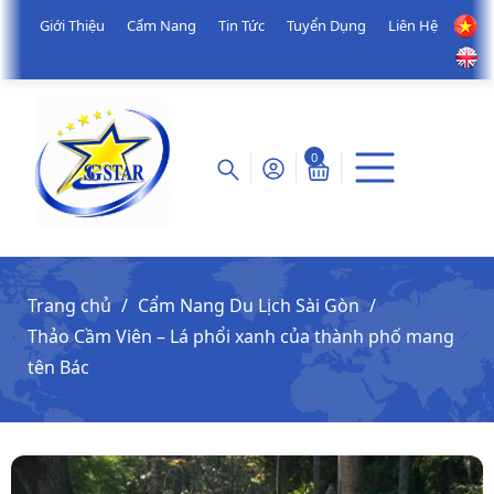
Giới Thiệu
Cẩm Nang
Tin Tức
Tuyển Dụng
Liên Hệ
0
Trang chủ
Cẩm Nang Du Lịch Sài Gòn
Thảo Cầm Viên – Lá phổi xanh của thành phố mang
tên Bác