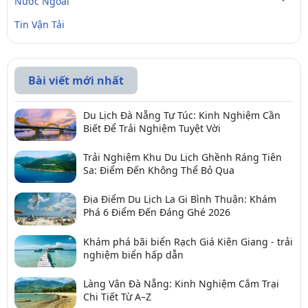
Nước Ngoài
Tin Vận Tải
Bài viết mới nhất
Du Lịch Đà Nẵng Tự Túc: Kinh Nghiệm Cần
Biết Để Trải Nghiệm Tuyệt Vời
Trải Nghiệm Khu Du Lịch Ghềnh Ráng Tiên
Sa: Điểm Đến Không Thể Bỏ Qua
Địa Điểm Du Lịch La Gi Bình Thuận: Khám
Phá 6 Điểm Đến Đáng Ghé 2026
Khám phá bãi biển Rạch Giá Kiên Giang - trải
nghiệm biển hấp dẫn
Làng Vân Đà Nẵng: Kinh Nghiệm Cắm Trại
Chi Tiết Từ A–Z