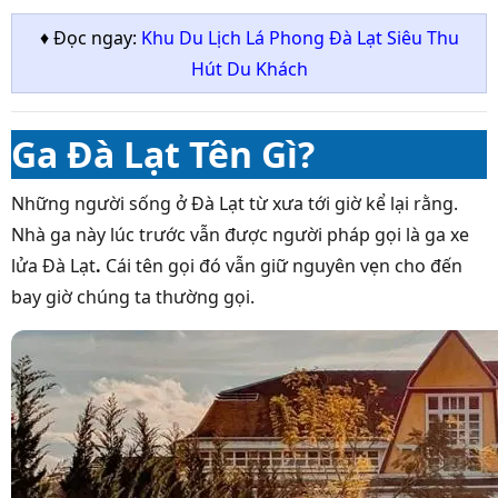
♦ Đọc ngay:
Khu Du Lịch Lá Phong Đà Lạt Siêu Thu
Hút Du Khách
Ga Đà Lạt Tên Gì?
Những người sống ở Đà Lạt từ xưa tới giờ kể lại rằng.
Nhà ga này lúc trước vẫn được người pháp gọi là
ga xe
lửa Đà Lạt
.
Cái tên gọi đó vẫn giữ nguyên vẹn cho đến
bay giờ chúng ta thường gọi.