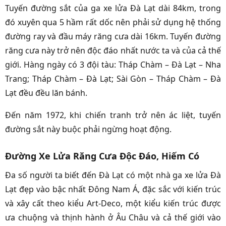
Tuyến đường sắt của
ga xe lửa Đà Lạt
dài 84km, trong
đó xuyên qua 5 hầm rất dốc nên phải sử dụng hệ thống
đường ray và đầu máy răng cưa dài 16km. Tuyến đường
răng cưa này trở nên độc đáo nhất nước ta và của cả thế
giới. Hàng ngày có 3 đội tàu: Tháp Chàm – Đà Lạt – Nha
Trang; Tháp Chàm – Đà Lạt; Sài Gòn – Tháp Chàm – Đà
Lạt đều đều lăn bánh.
Đến năm 1972, khi chiến tranh trở nên ác liệt, tuyến
đường sắt này buộc phải ngừng hoạt động.
Đường Xe Lửa Răng Cưa Độc Đáo, Hiếm Có
Đa số người ta biết đến Đà Lạt có một nhà
ga xe lửa Đà
Lạt
đẹp vào bậc nhất Đông Nam Á, đặc sắc với kiến trúc
và xây cất theo kiểu Art-Deco, một kiểu kiến trúc được
ưa chuộng và thịnh hành ở Âu Châu và cả thế giới vào