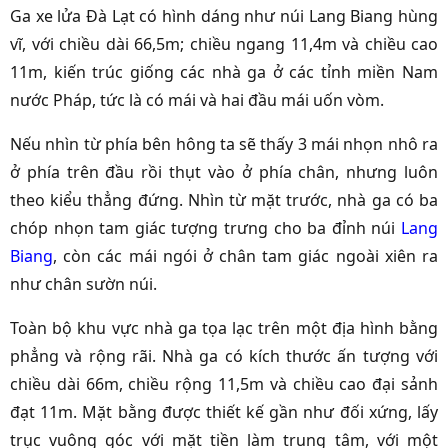
Ga xe lửa Đà Lạt
có hình dáng như núi Lang Biang hùng
vĩ, với chiều dài 66,5m; chiều ngang 11,4m và chiều cao
11m, kiến trúc giống các nhà ga ở các tỉnh miền Nam
nước Pháp, tức là có mái và hai đầu mái uốn vòm.
Nếu nhìn từ phía bên hông ta sẽ thấy 3 mái nhọn nhô ra
ở phía trên đầu rồi thụt vào ở phía chân, nhưng luôn
theo kiểu thẳng đứng. Nhìn từ mặt trước, nhà ga có ba
chóp nhọn tam giác tượng trưng cho ba đỉnh núi
Lang
Biang
, còn các mái ngói ở chân tam giác ngoài xiên ra
như chân sườn núi.
Toàn bộ khu vực nhà ga tọa lạc trên một địa hình bằng
phẳng và rộng rãi. Nhà ga có kích thước ấn tượng với
chiều dài 66m, chiều rộng 11,5m và chiều cao đại sảnh
đạt 11m. Mặt bằng được thiết kế gần như đối xứng, lấy
trục vuông góc với mặt tiền làm trung tâm, với một