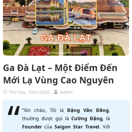
Ga Đà Lạt – Một Điểm Đến
Mới Lạ Vùng Cao Nguyên
Thứ Sáu, 10/01/2025
Admin
“Xin chào, Tôi là
Đặng Văn Đẳng
,
thường được gọi là
Cường Đặng
, là
Founder
của
Saigon Star Travel
. Với