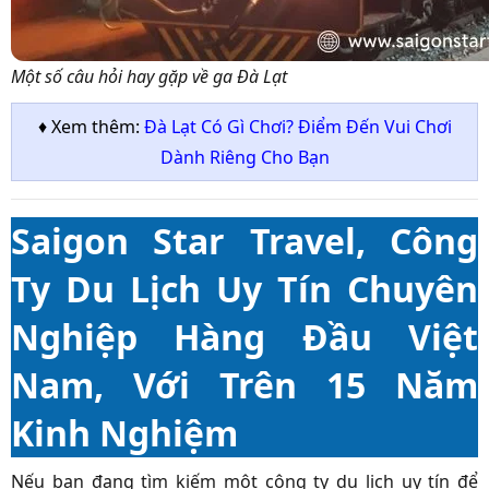
Một số câu hỏi hay gặp về ga Đà Lạt
♦ Xem thêm:
Đà Lạt Có Gì Chơi? Điểm Đến Vui Chơi
Dành Riêng Cho Bạn
Saigon Star Travel, Công
Ty Du Lịch Uy Tín Chuyên
Nghiệp Hàng Đầu Việt
Nam, Với Trên 15 Năm
Kinh Nghiệm
Nếu bạn đang tìm kiếm một công ty du lịch uy tín để