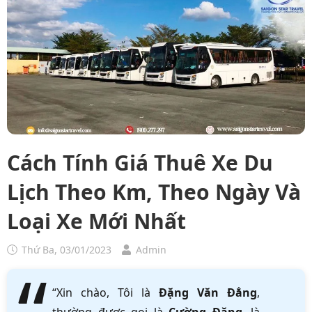
Cách Tính Giá Thuê Xe Du
Lịch Theo Km, Theo Ngày Và
Loại Xe Mới Nhất
Thứ Ba, 03/01/2023
Admin
“Xin chào, Tôi là
Đặng Văn Đẳng
,