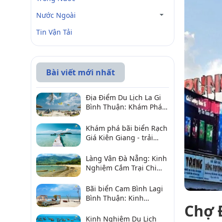
Nước Ngoài
Tin Vận Tải
Bài viết mới nhất
Địa Điểm Du Lịch La Gi
Bình Thuận: Khám Phá 6
Điểm Đến Đáng Ghé
2026
Khám phá bãi biển Rạch
Giá Kiên Giang - trải
nghiệm biển hấp dẫn
Làng Vân Đà Nẵng: Kinh
Nghiệm Cắm Trại Chi
Tiết Từ A–Z
Bãi biển Cam Bình Lagi
Bình Thuận: Kinh
Chợ 
nghiệm đi chơi, ăn hải
sản, điểm gần
Kinh Nghiệm Du Lịch