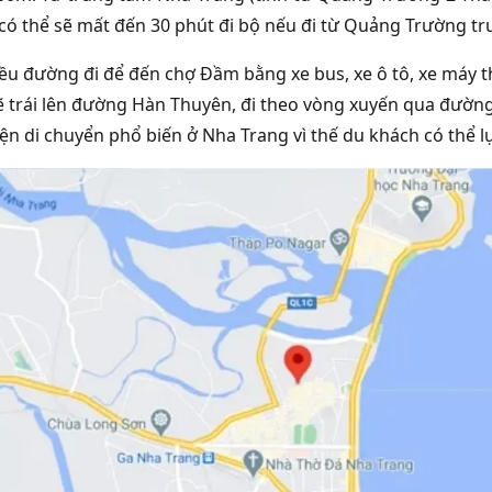
có thể sẽ mất đến 30 phút đi bộ nếu đi từ Quảng Trường 
iều đường đi để đến chợ Đầm bằng xe bus, xe ô tô, xe má
ẽ trái lên đường Hàn Thuyên, đi theo vòng xuyến qua đường L
ện di chuyển phổ biến ở Nha Trang vì thế du khách có thể l