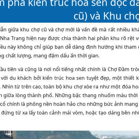
 phá kiến trúc hoa sen độc đ
cũ) và Khu ch
ẫn giữa khu chợ cũ và chợ mới là vấn đề mà rất nhiều khác
ha Trang hiện nay được chia thành hai phân khu rõ rệt vớ
ều này không chỉ giúp bạn dễ dàng định hướng khi tham
ng chất lượng, mang đậm dấu ấn thời gian.
ầu tiên và cũng là nơi nổi tiếng nhất chính là Chợ Đầm trò
ới du khách bởi kiến trúc hoa sen tuyệt đẹp, một thiết
 Nhìn từ trên cao, toàn bộ khu chợ xòe ra như một đóa ho
 giữa lòng thành phố. Những bậc thang nhuốm màu thời 
 cổ chính là phông nền hoàn hảo cho những bức ảnh mang 
 đứng từ xa lấy toàn cảnh mái vòm, hoặc tạo dáng bên nhữ