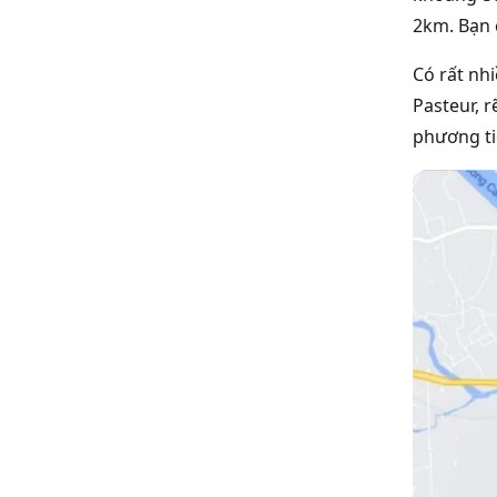
2km. Bạn 
Có rất nh
Pasteur, r
phương ti