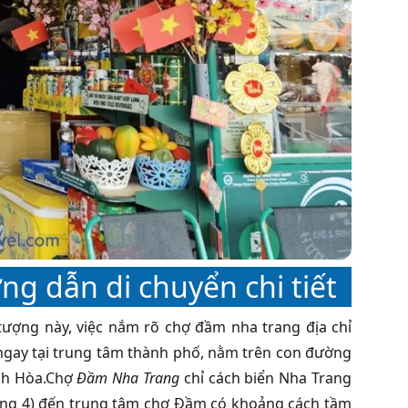
g dẫn di chuyển chi tiết
ượng này, việc nắm rõ chợ đầm nha trang địa chỉ
ạc ngay tại trung tâm thành phố, nằm trên con đường
nh Hòa.Chợ
Đầm Nha Trang
chỉ cách biển Nha Trang
áng 4) đến trung tâm chợ Đầm có khoảng cách tầm