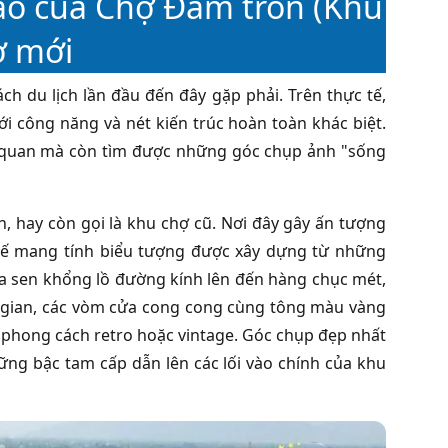
áo của Chợ Đầm tròn (Khu
ợ mới
h du lịch lần đầu đến đây gặp phải. Trên thực tế,
i công năng và nét kiến trúc hoàn toàn khác biệt.
 quan mà còn tìm được những góc chụp ảnh "sống
n, hay còn gọi là khu chợ cũ. Nơi đây gây ấn tượng
 kế mang tính biểu tượng được xây dựng từ những
a sen khổng lồ đường kính lên đến hàng chục mét,
gian, các vòm cửa cong cong cùng tông màu vàng
phong cách retro hoặc vintage. Góc chụp đẹp nhất
ng bậc tam cấp dẫn lên các lối vào chính của khu