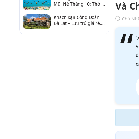
Và C
Mũi Né Tháng 10: Thời
Tiết & Chơi Gì?
Khách sạn Công Đoàn
Chủ Nhậ
Đà Lạt – Lưu trú giá rẻ,
gần chợ và hồ Xuân
Hương
“
V
đ
c