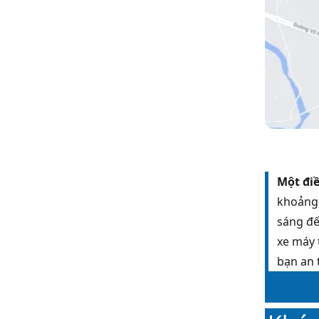
Một điề
khoảng 
sáng đế
xe máy 
bạn an 