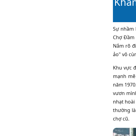
Khám
Sự nhầm l
Chợ Đầm N
Nắm rõ đi
ảo" vô cù
Khu vực đ
mạnh mẽ v
năm 1970.
vươn mình
nhạt hoài
thường là
chợ cũ.