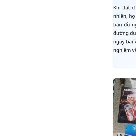
Khi đặt c
nhiên, họ
bán đồ ng
đường du 
ngay bài 
nghiệm vă