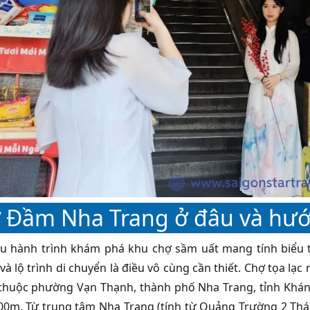
 Đầm Nha Trang ở đâu và hướn
u hành trình khám phá khu chợ sầm uất mang tính biểu t
 và lộ trình di chuyển là điều vô cùng cần thiết. Chợ tọa l
 thuộc phường Vạn Thạnh, thành phố Nha Trang, tỉnh Khá
0m. Từ trung tâm Nha Trang (tính từ Quảng Trường 2 Th