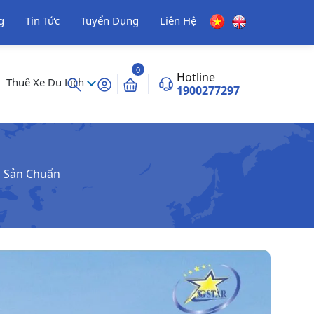
g
Tin Tức
Tuyển Dụng
Liên Hệ
0
Hotline
Thuê Xe Du Lịch
1900277297
c Sản Chuẩn