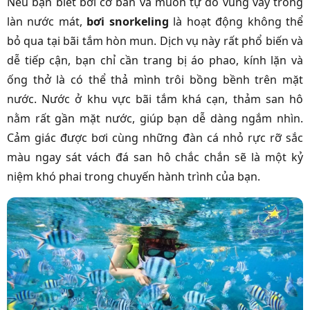
Nếu bạn biết bơi cơ bản và muốn tự do vùng vẫy trong
làn nước mát,
bơi snorkeling
là hoạt động không thể
bỏ qua tại bãi tắm hòn mun. Dịch vụ này rất phổ biến và
dễ tiếp cận, bạn chỉ cần trang bị áo phao, kính lặn và
ống thở là có thể thả mình trôi bồng bềnh trên mặt
nước. Nước ở khu vực bãi tắm khá cạn, thảm san hô
nằm rất gần mặt nước, giúp bạn dễ dàng ngắm nhìn.
Cảm giác được bơi cùng những đàn cá nhỏ rực rỡ sắc
màu ngay sát vách đá san hô chắc chắn sẽ là một kỷ
niệm khó phai trong chuyến hành trình của bạn.