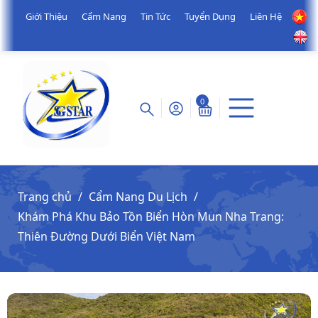
Giới Thiệu
Cẩm Nang
Tin Tức
Tuyển Dụng
Liên Hệ
0
Trang chủ
Cẩm Nang Du Lịch
Khám Phá Khu Bảo Tồn Biển Hòn Mun Nha Trang:
Thiên Đường Dưới Biển Việt Nam