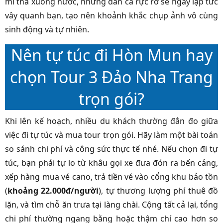
mì thả xuống nước, những đàn cá rực rỡ sẽ ngay lập tức
vây quanh bạn, tạo nên khoảnh khắc chụp ảnh vô cùng
sinh động và tự nhiên.
Nên tự túc đi Hòn Mun hay
chọn Tour 3 Đảo Nha Trang
trọn gói?
Khi lên kế hoạch, nhiều du khách thường đắn đo giữa
việc đi tự túc và mua tour trọn gói. Hãy làm một bài toán
so sánh chi phí và công sức thực tế nhé. Nếu chọn đi tự
túc, bạn phải tự lo từ khâu gọi xe đưa đón ra bến cảng,
xếp hàng mua vé cano, trả tiền vé vào cổng khu bảo tồn
(
khoảng 22.000đ/người
), tự thương lượng phí thuê đồ
lặn, và tìm chỗ ăn trưa tại làng chài. Cộng tất cả lại, tổng
chi phí thường ngang bằng hoặc thậm chí cao hơn so