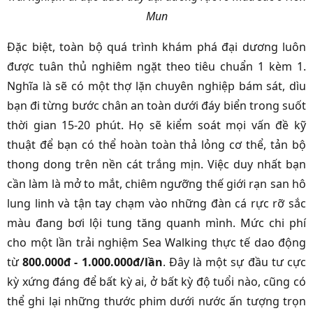
Mun
Đặc biệt, toàn bộ quá trình khám phá đại dương luôn
được tuân thủ nghiêm ngặt theo tiêu chuẩn 1 kèm 1.
Nghĩa là sẽ có một thợ lặn chuyên nghiệp bám sát, dìu
bạn đi từng bước chân an toàn dưới đáy biển trong suốt
thời gian 15-20 phút. Họ sẽ kiểm soát mọi vấn đề kỹ
thuật để bạn có thể hoàn toàn thả lỏng cơ thể, tản bộ
thong dong trên nền cát trắng mịn. Việc duy nhất bạn
cần làm là mở to mắt, chiêm ngưỡng thế giới rạn san hô
lung linh và tận tay chạm vào những đàn cá rực rỡ sắc
màu đang bơi lội tung tăng quanh mình. Mức chi phí
cho một lần trải nghiệm Sea Walking thực tế dao động
từ
800.000đ - 1.000.000đ/lần
. Đây là một sự đầu tư cực
kỳ xứng đáng để bất kỳ ai, ở bất kỳ độ tuổi nào, cũng có
thể ghi lại những thước phim dưới nước ấn tượng trọn