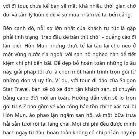
với đi tour, chưa kể bạn sẽ mất khá nhiều thời gian chờ
đợi và tâm lý luôn e dè vì sợ mua nhầm vé tại bến cảng.
Bên cạnh đó, nỗi sợ lớn nhất của khách tự túc là gặp
phải tình trạng "treo đầu dê bán thịt chó" – quảng cáo đi
lặn biển Hòn Mun nhưng thực tế lái tàu lại cho neo ở
một vùng nước rìa ngoài với san hô nghèo nàn để tiết
kiệm chi phí bến bãi. Để dẹp bỏ hoàn toàn những lo âu
này, giải pháp tối ưu là chọn một hành trình trọn gói từ
những đơn vị uy tín. Ví dụ, với tour đi đảo của Saigon
Star Travel, bạn sẽ có xe đón tận khách sạn, di chuyển
bằng cano đời mới an toàn. Hướng dẫn viên sẽ lo trọn
gói từ A-Z bao gồm vé vào cổng bảo tồn chính xác tại lõi
Hòn Mun, áo phao lặn ngắm san hô, và một bữa trưa
hải sản tươi rói tại làng chài. Mọi chi phí đều được minh
bạch ngay từ đầu, hoàn toàn không có chi phí ẩn hay ép