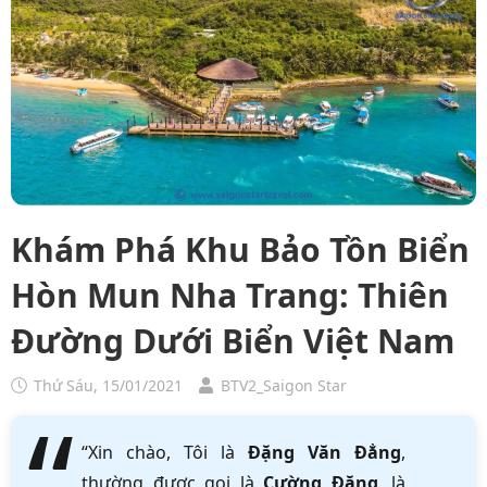
Khám Phá Khu Bảo Tồn Biển
Hòn Mun Nha Trang: Thiên
Đường Dưới Biển Việt Nam
Thứ Sáu, 15/01/2021
BTV2_Saigon Star
“Xin chào, Tôi là
Đặng Văn Đẳng
,
thường được gọi là
Cường Đặng
, là