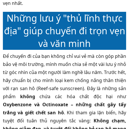
vẹn nhất.
Những lưu ý "thủ lĩnh thực
địa" giúp chuyến đi trọn vẹn
và văn minh
Để chuyến đi của bạn không chỉ vui vẻ mà còn góp phần
bảo vệ môi trường, mình muốn chia sẻ một vài lưu ý nhỏ
từ góc nhìn của một người làm nghề lâu năm. Trước hết,
hãy chuẩn bị cho mình loại kem chống nắng thân thiện
với rạn san hô (Reef-safe sunscreen). Đây là những sản
phẩm
không
chứa các hóa chất độc hại như
Oxybenzone và Octinoxate – những chất gây tẩy
trắng và giết chết san hô
. Khi tham gia lặn biển, hãy
tuyệt đối tuân thủ nguyên tắc vàng:
Không chạm,
không giẫm đạp, và tuyệt đối không bẻ san hô mang