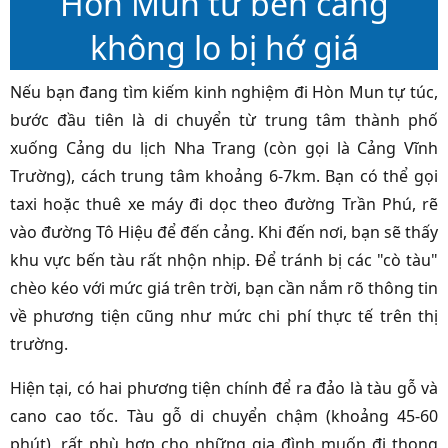
Hòn Mun từ bến cảng
không lo bị hớ giá
Nếu bạn đang tìm kiếm kinh nghiệm đi Hòn Mun tự túc,
bước đầu tiên là di chuyển từ trung tâm thành phố
xuống Cảng du lịch Nha Trang (còn gọi là Cảng Vĩnh
Trường), cách trung tâm khoảng 6-7km. Bạn có thể gọi
taxi hoặc thuê xe máy đi dọc theo đường Trần Phú, rẽ
vào đường Tô Hiệu để đến cảng. Khi đến nơi, bạn sẽ thấy
khu vực bến tàu rất nhộn nhịp. Để tránh bị các "cò tàu"
chèo kéo với mức giá trên trời, bạn cần nắm rõ thông tin
về phương tiện cũng như mức chi phí thực tế trên thị
trường.
Hiện tại, có hai phương tiện chính để ra đảo là tàu gỗ và
cano cao tốc. Tàu gỗ di chuyển chậm (khoảng 45-60
phút), rất phù hợp cho những gia đình muốn đi thong