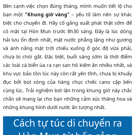
Bên cạnh việc chọn đúng tháng, mình muốn tiết lộ cho
bạn một
"Khung giờ vàng"
– yếu tố làm nên sự khác
biệt cho chuyến đi. Hãy cố gắng xuất phát thật sớm để
có mặt tại Hòn Mun trước 8h30 sáng. Đây là lúc dòng
hải lưu ổn định nhất, mặt nước phẳng lặng như gương
và ánh nắng mặt trời chiếu xuống ở góc độ vừa phải,
chưa bị chói gắt. Đặc biệt, buổi sáng sớm là thời điểm
các loài cá biển ùa ra rạn san hô kiếm ăn nhiều nhất, và
khu vực bảo tồn lúc này còn rất yên tĩnh, chưa bị khuấy
đục bởi bọt sóng của hàng chục chiếc cano cập bến
cùng lúc. Trải nghiệm bơi lặn trong khung giờ này chắc
chắn sẽ mang lại cho bạn những cảm xúc thăng hoa và
những khung hình dưới nước ấn tượng nhất.
Cách tự túc di chuyển ra