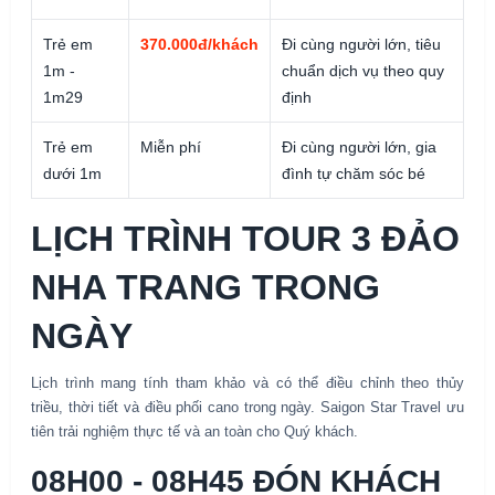
Trẻ em
370.000đ/khách
Đi cùng người lớn, tiêu
1m -
chuẩn dịch vụ theo quy
1m29
định
Trẻ em
Miễn phí
Đi cùng người lớn, gia
dưới 1m
đình tự chăm sóc bé
LỊCH TRÌNH TOUR 3 ĐẢO
NHA TRANG TRONG
NGÀY
Lịch trình mang tính tham khảo và có thể điều chỉnh theo thủy
triều, thời tiết và điều phối cano trong ngày. Saigon Star Travel ưu
tiên trải nghiệm thực tế và an toàn cho Quý khách.
08H00 - 08H45 ĐÓN KHÁCH