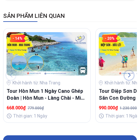
SẢN PHẨM LIÊN QUAN
- 14%
- 20%
Khởi hành từ: Nha Trang
Khởi hành từ: Nh
Tour Hòn Mun 1 Ngày Cano Ghép
Tour Điệp Sơn Dố
Đoàn | Hòn Mun - Làng Chài - Mini
Săn Con Đường G
Beach
Chill
668.000₫
990.000₫
779.000₫
1.230.000₫
Thời gian: 1 Ngày
Thời gian: 1 Ngày