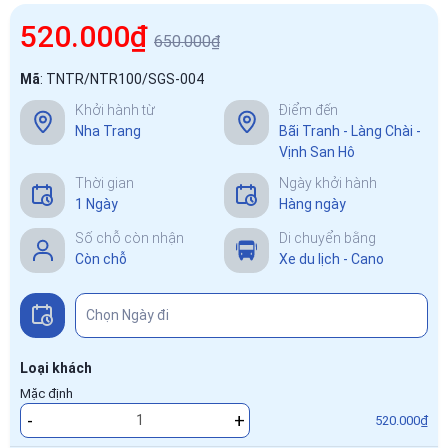
520.000₫
650.000₫
Mã
:
TNTR/NTR100/SGS-004
Khởi hành từ
Điểm đến
Nha Trang
Bãi Tranh - Làng Chài -
Vịnh San Hô
Thời gian
Ngày khởi hành
1 Ngày
Hàng ngày
Số chỗ còn nhận
Di chuyển bằng
Còn chỗ
Xe du lịch - Cano
Loại khách
Mặc định
-
+
520.000₫