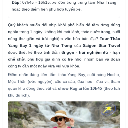
Đáp:
07h45 - 16h15, xe đón trong trung tâm Nha Trang
hoặc theo điểm hẹn phù hợp tuyến xe.
Quý khách muốn đổi nhịp khỏi phố biển để tắm rừng đúng
nghĩa trong 1 ngày: không khí mát lành, thác nước trong, suối
nóng thư giãn và trải nghiệm văn hóa bản địa?
Tour Thác
Yang Bay 1 ngày từ Nha Trang
của
Saigon Star Travel
được thiết kế theo tinh thần
đi gọn - trải nghiệm đủ - hạn
chế chờ
, phù hợp gia đình có trẻ nhỏ, nhóm bạn và đoàn
công ty cần một ngày vừa vui vừa khỏe.
Điểm nhấn đáng tiền: tắm thác Yang Bay, suối nóng Hocho,
Mộc Thần (ước nguyện), câu cá sấu, đua heo - đua vịt, tham
quan khu động thực vật và
show Raglai lúc 10h45
(theo lịch
khu du lịch).