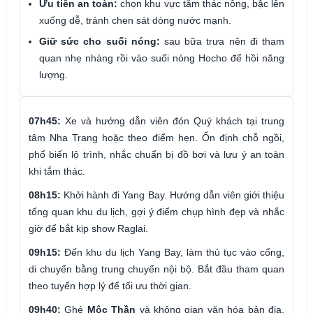
Ưu tiên an toàn:
chọn khu vực tắm thác nông, bậc lên
xuống dễ, tránh chen sát dòng nước mạnh.
Giữ sức cho suối nóng:
sau bữa trưa nên đi tham
quan nhẹ nhàng rồi vào suối nóng Hocho để hồi năng
lượng.
07h45:
Xe và hướng dẫn viên đón Quý khách tại trung
tâm Nha Trang hoặc theo điểm hẹn. Ổn định chỗ ngồi,
phổ biến lộ trình, nhắc chuẩn bị đồ bơi và lưu ý an toàn
khi tắm thác.
08h15:
Khởi hành đi Yang Bay. Hướng dẫn viên giới thiệu
tổng quan khu du lịch, gợi ý điểm chụp hình đẹp và nhắc
giờ để bắt kịp show Raglai.
09h15:
Đến khu du lịch Yang Bay, làm thủ tục vào cổng,
di chuyển bằng trung chuyển nội bộ. Bắt đầu tham quan
theo tuyến hợp lý để tối ưu thời gian.
09h40:
Ghé
Mộc Thần
và không gian văn hóa bản địa.