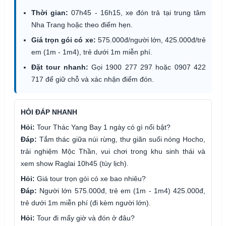
Thời gian:
07h45 - 16h15, xe đón trả tại trung tâm
Nha Trang hoặc theo điểm hẹn.
Giá trọn gói có xe:
575.000đ/người lớn, 425.000đ/trẻ
em (1m - 1m4), trẻ dưới 1m miễn phí.
Đặt tour nhanh:
Gọi 1900 277 297 hoặc 0907 422
717 để giữ chỗ và xác nhận điểm đón.
HỎI ĐÁP NHANH
Hỏi:
Tour Thác Yang Bay 1 ngày có gì nổi bật?
Đáp:
Tắm thác giữa núi rừng, thư giãn suối nóng Hocho,
trải nghiệm Mộc Thần, vui chơi trong khu sinh thái và
xem show Raglai 10h45 (tùy lịch).
Hỏi:
Giá tour trọn gói có xe bao nhiêu?
Đáp:
Người lớn 575.000đ, trẻ em (1m - 1m4) 425.000đ,
trẻ dưới 1m miễn phí (đi kèm người lớn).
Hỏi:
Tour đi mấy giờ và đón ở đâu?