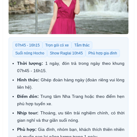
07h45 - 16h15
Trọn gói có xe
Tắm thác
Suối nóng Hocho
Show Raglai 10h45
Phù hợp gia đình
Thời lượng:
1 ngày, đón trả trong ngày theo khung
07h45 - 16h15.
Hình thức:
Ghép đoàn hàng ngày (đoàn riêng vui lòng
liên hệ).
Điểm đón:
Trung tâm Nha Trang hoặc theo điểm hẹn
phù hợp tuyến xe.
Nhịp tour:
Thoáng, ưu tiên trải nghiệm chính, có thời
gian nghỉ và thư giãn suối nóng.
Phù hợp:
Gia đình, nhóm bạn, khách thích thiên nhiên
và muốn nạp lại năng lượng trong 1 ngày.