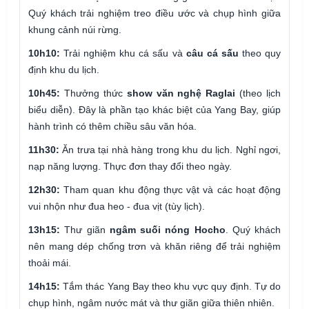
Quý khách trải nghiệm treo điều ước và chụp hình giữa
khung cảnh núi rừng.
10h10:
Trải nghiệm khu cá sấu và
câu cá sấu
theo quy
định khu du lịch.
10h45:
Thưởng thức
show văn nghệ Raglai
(theo lịch
biểu diễn). Đây là phần tạo khác biệt của Yang Bay, giúp
hành trình có thêm chiều sâu văn hóa.
11h30:
Ăn trưa tại nhà hàng trong khu du lịch. Nghỉ ngơi,
nạp năng lượng. Thực đơn thay đổi theo ngày.
12h30:
Tham quan khu động thực vật và các hoạt động
vui nhộn như đua heo - đua vịt (tùy lịch).
13h15:
Thư giãn
ngâm suối nóng Hocho
. Quý khách
nên mang dép chống trơn và khăn riêng để trải nghiệm
thoải mái.
14h15:
Tắm thác Yang Bay theo khu vực quy định. Tự do
chụp hình, ngâm nước mát và thư giãn giữa thiên nhiên.