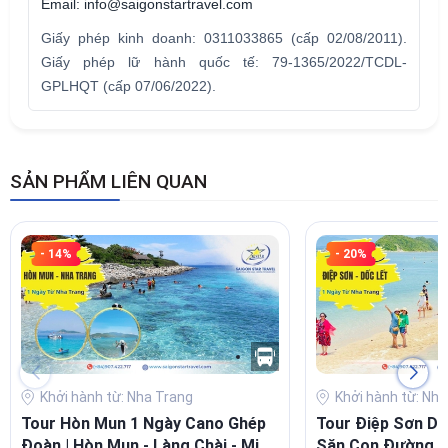
Email: info@saigonstartravel.com
Giấy phép kinh doanh: 0311033865 (cấp 02/08/2011).
Giấy phép lữ hành quốc tế: 79-1365/2022/TCDL-
GPLHQT (cấp 07/06/2022).
SẢN PHẨM LIÊN QUAN
- 14%
- 20%
Khởi hành từ: Nha Trang
Khởi hành từ: Nh
Tour Hòn Mun 1 Ngày Cano Ghép
Tour Điệp Sơn Dố
Đoàn | Hòn Mun - Làng Chài - Mini
Săn Con Đường G