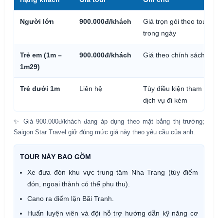
Người lớn
900.000đ/khách
Giá trọn gói theo tour g
trong ngày
Trẻ em (1m –
900.000đ/khách
Giá theo chính sách tou
1m29)
Trẻ dưới 1m
Liên hệ
Tùy điều kiện tham gia 
dịch vụ đi kèm
✨ Giá 900.000đ/khách đang áp dụng theo mặt bằng thị trường;
Saigon Star Travel giữ đúng mức giá này theo yêu cầu của anh.
TOUR NÀY BAO GỒM
Xe đưa đón khu vực trung tâm Nha Trang (tùy điểm
đón, ngoại thành có thể phụ thu).
Cano ra điểm lặn Bãi Tranh.
Huấn luyện viên và đội hỗ trợ hướng dẫn kỹ năng cơ