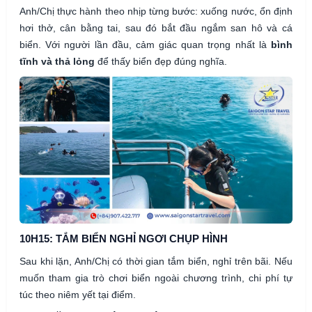
Anh/Chị thực hành theo nhịp từng bước: xuống nước, ổn định
hơi thở, cân bằng tai, sau đó bắt đầu ngắm san hô và cá
biển. Với người lần đầu, cảm giác quan trọng nhất là
bình
tĩnh và thả lỏng
để thấy biển đẹp đúng nghĩa.
10H15: TẮM BIỂN NGHỈ NGƠI CHỤP HÌNH
Sau khi lặn, Anh/Chị có thời gian tắm biển, nghỉ trên bãi. Nếu
muốn tham gia trò chơi biển ngoài chương trình, chi phí tự
túc theo niêm yết tại điểm.