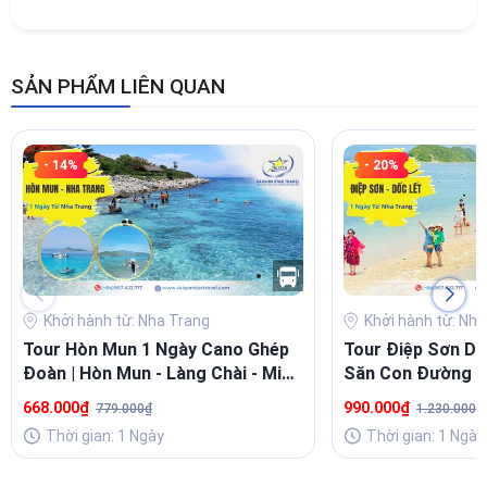
SẢN PHẨM LIÊN QUAN
- 14%
- 20%
Khởi hành từ: Nha Trang
Khởi hành từ: Nh
Tour Hòn Mun 1 Ngày Cano Ghép
Tour Điệp Sơn Dố
Đoàn | Hòn Mun - Làng Chài - Mini
Săn Con Đường G
Beach
Chill
668.000₫
990.000₫
779.000₫
1.230.000₫
Thời gian: 1 Ngày
Thời gian: 1 Ngày