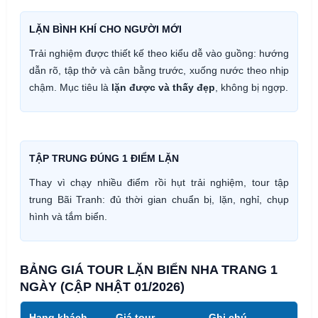
LẶN BÌNH KHÍ CHO NGƯỜI MỚI
Trải nghiệm được thiết kế theo kiểu dễ vào guồng: hướng
dẫn rõ, tập thở và cân bằng trước, xuống nước theo nhịp
chậm. Mục tiêu là
lặn được và thấy đẹp
, không bị ngợp.
TẬP TRUNG ĐÚNG 1 ĐIỂM LẶN
Thay vì chạy nhiều điểm rồi hụt trải nghiệm, tour tập
trung Bãi Tranh: đủ thời gian chuẩn bị, lặn, nghỉ, chụp
hình và tắm biển.
BẢNG GIÁ TOUR LẶN BIỂN NHA TRANG 1
NGÀY (CẬP NHẬT 01/2026)
Hạng khách
Giá tour
Ghi chú