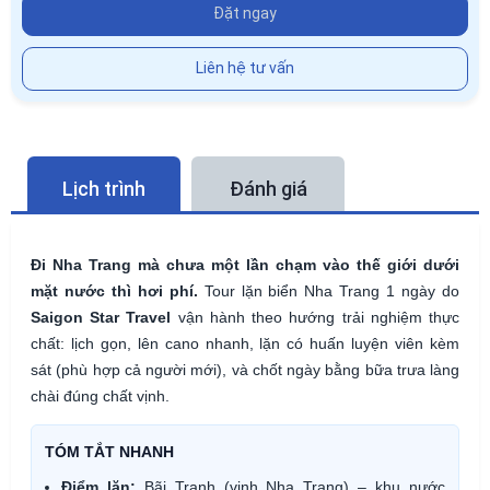
Đặt ngay
Liên hệ tư vấn
Lịch trình
Đánh giá
Đi Nha Trang mà chưa một lần chạm vào thế giới dưới
mặt nước thì hơi phí.
Tour lặn biển Nha Trang 1 ngày do
Saigon Star Travel
vận hành theo hướng trải nghiệm thực
chất: lịch gọn, lên cano nhanh, lặn có huấn luyện viên kèm
sát (phù hợp cả người mới), và chốt ngày bằng bữa trưa làng
chài đúng chất vịnh.
TÓM TẮT NHANH
Điểm lặn:
Bãi Tranh (vịnh Nha Trang) – khu nước