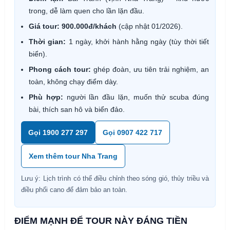
trong, dễ làm quen cho lần lặn đầu.
Giá tour:
900.000đ/khách
(cập nhật 01/2026).
Thời gian:
1 ngày, khởi hành hằng ngày (tùy thời tiết
biển).
Phong cách tour:
ghép đoàn, ưu tiên trải nghiệm, an
toàn, không chạy điểm dày.
Phù hợp:
người lần đầu lặn, muốn thử scuba đúng
bài, thích san hô và biển đảo.
Gọi 1900 277 297
Gọi 0907 422 717
Xem thêm tour Nha Trang
Lưu ý: Lịch trình có thể điều chỉnh theo sóng gió, thủy triều và
điều phối cano để đảm bảo an toàn.
ĐIỂM MẠNH ĐỂ TOUR NÀY ĐÁNG TIỀN