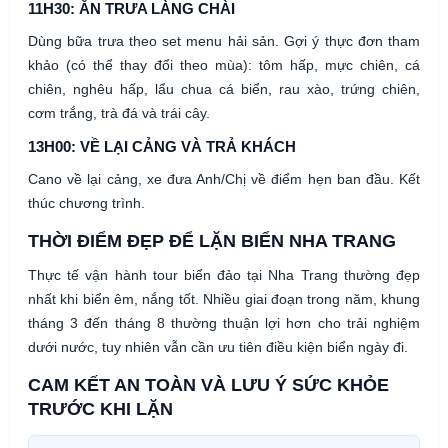
11H30: ĂN TRƯA LÀNG CHÀI
Dùng bữa trưa theo set menu hải sản. Gợi ý thực đơn tham
khảo (có thể thay đổi theo mùa): tôm hấp, mực chiên, cá
chiên, nghêu hấp, lẩu chua cá biển, rau xào, trứng chiên,
cơm trắng, trà đá và trái cây.
13H00: VỀ LẠI CẢNG VÀ TRẢ KHÁCH
Cano về lại cảng, xe đưa Anh/Chị về điểm hẹn ban đầu. Kết
thúc chương trình.
THỜI ĐIỂM ĐẸP ĐỂ LẶN BIỂN NHA TRANG
Thực tế vận hành tour biển đảo tại Nha Trang thường đẹp
nhất khi biển êm, nắng tốt. Nhiều giai đoạn trong năm, khung
tháng 3 đến tháng 8 thường thuận lợi hơn cho trải nghiệm
dưới nước, tuy nhiên vẫn cần ưu tiên điều kiện biển ngày đi.
CAM KẾT AN TOÀN VÀ LƯU Ý SỨC KHỎE
TRƯỚC KHI LẶN