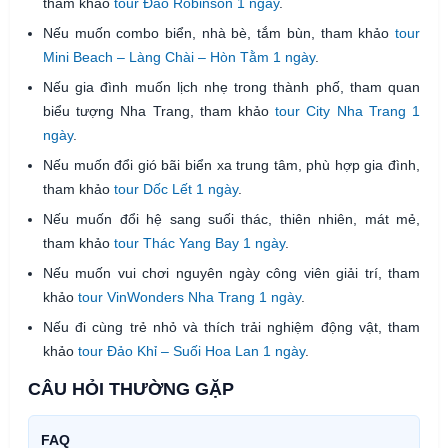
tham khảo
tour Đảo Robinson 1 ngày
.
Nếu muốn combo biển, nhà bè, tắm bùn, tham khảo
tour
Mini Beach – Làng Chài – Hòn Tằm 1 ngày
.
Nếu gia đình muốn lịch nhẹ trong thành phố, tham quan
biểu tượng Nha Trang, tham khảo
tour City Nha Trang 1
ngày
.
Nếu muốn đổi gió bãi biển xa trung tâm, phù hợp gia đình,
tham khảo
tour Dốc Lết 1 ngày
.
Nếu muốn đổi hệ sang suối thác, thiên nhiên, mát mẻ,
tham khảo
tour Thác Yang Bay 1 ngày
.
Nếu muốn vui chơi nguyên ngày công viên giải trí, tham
khảo
tour VinWonders Nha Trang 1 ngày
.
Nếu đi cùng trẻ nhỏ và thích trải nghiệm động vật, tham
khảo
tour Đảo Khỉ – Suối Hoa Lan 1 ngày
.
CÂU HỎI THƯỜNG GẶP
FAQ