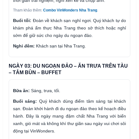
thời gian trải nghiệm, nghỉ xen kẽ và chụp ảnh.
Tham khảo thêm:
Combo VinWonders Nha Trang
.
Buổi tối:
Đoàn về khách sạn nghỉ ngơi. Quý khách tự do
khám phá ẩm thực Nha Trang theo sở thích hoặc nghỉ
sớm để giữ sức cho ngày du ngoạn đảo.
Nghỉ đêm:
Khách sạn tại Nha Trang.
NGÀY 03: DU NGOẠN ĐẢO – ĂN TRƯA TRÊN TÀU
– TẮM BÙN – BUFFET
Bữa ăn:
Sáng, trưa, tối.
Buổi sáng:
Quý khách dùng điểm tâm sáng tại khách
sạn. Đoàn khởi hành đi du ngoạn đảo theo kế hoạch điều
hành. Đây là ngày mang đậm chất Nha Trang với biển
xanh, gió mát và không khí thư giãn sau ngày vui chơi sôi
động tại VinWonders.