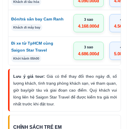
4.090.000đ
4.490.0
Khách đi tàu hỏa
Đón/trả sân bay Cam Ranh
3 sao
4 sao
4.168.000đ
4.568.0
Khách đi máy bay
Đi xe từ TpHCM cùng
3 sao
4 sao
Saigon Star Travel
4.686.000đ
5.086.0
Khởi hành 05h00
Lưu ý giá tour:
Giá có thể thay đổi theo ngày đi, số
lượng khách, tình trạng phòng khách sạn, vé tham quan,
giờ bay/giờ tàu và giai đoạn cao điểm. Quý khách vui
lòng liên hệ Saigon Star Travel để được kiểm tra giá mới
nhất trước khi đặt tour.
CHÍNH SÁCH TRẺ EM