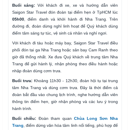
Buổi sáng:
Với khách đi xe, xe và hướng dẫn viên
Saigon Star Travel đón đoàn tại điểm hẹn ở TpHCM lúc
05h00
, điểm danh và khởi hành đi Nha Trang. Trên
đường đi, đoàn dừng nghỉ linh hoạt để Quý khách dùng
điểm tâm sáng tự túc, vệ sinh cá nhân và nghỉ ngơi.
Với khách đi tàu hoặc máy bay, Saigon Star Travel điều
phối đón tại ga Nha Trang hoặc sân bay Cam Ranh theo
giờ đã thống nhất. Xe đưa Quý khách về trung tâm Nha
Trang để gửi hành lý, nhận phòng theo điều hành hoặc
nhập đoàn dùng cơm trưa.
Buổi trưa:
Khoảng 11h30 - 12h30, đoàn hội tụ tại trung
tâm Nha Trang và dùng cơm trưa. Đây là thời điểm cả
đoàn bắt đầu vào chung lịch trình, nghe hướng dẫn viên
thông tin điểm hẹn, giờ nhận phòng và các lưu ý trong
hành trình.
Buổi chiều:
Đoàn tham quan
Chùa Long Sơn Nha
Trang
, điểm dừng văn hóa tâm linh nổi tiếng, phù hợp để