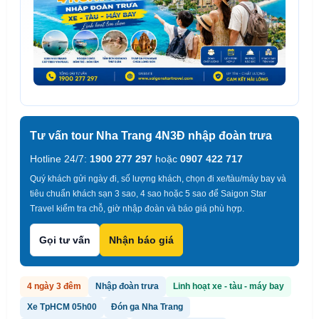
Tư vấn tour Nha Trang 4N3Đ nhập đoàn trưa
Hotline 24/7:
1900 277 297
hoặc
0907 422 717
Quý khách gửi ngày đi, số lượng khách, chọn đi xe/tàu/máy bay và
tiêu chuẩn khách sạn 3 sao, 4 sao hoặc 5 sao để Saigon Star
Travel kiểm tra chỗ, giờ nhập đoàn và báo giá phù hợp.
Gọi tư vấn
Nhận báo giá
4 ngày 3 đêm
Nhập đoàn trưa
Linh hoạt xe - tàu - máy bay
Xe TpHCM 05h00
Đón ga Nha Trang