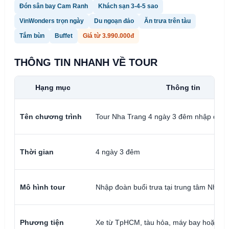
Đón sân bay Cam Ranh
Khách sạn 3-4-5 sao
VinWonders trọn ngày
Du ngoạn đảo
Ăn trưa trên tàu
Tắm bùn
Buffet
Giá từ 3.990.000đ
THÔNG TIN NHANH VỀ TOUR
Hạng mục
Thông tin
Tên chương trình
Tour Nha Trang 4 ngày 3 đêm nhập đoàn
Thời gian
4 ngày 3 đêm
Mô hình tour
Nhập đoàn buổi trưa tại trung tâm Nha T
Phương tiện
Xe từ TpHCM, tàu hỏa, máy bay hoặc tự 