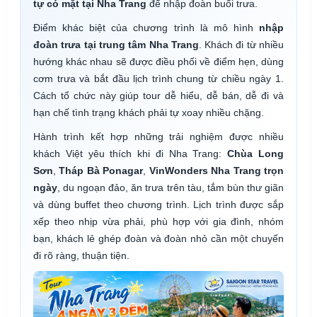
tự có mặt tại Nha Trang
để nhập đoàn buổi trưa.
Điểm khác biệt của chương trình là mô hình
nhập
đoàn trưa tại trung tâm Nha Trang
. Khách đi từ nhiều
hướng khác nhau sẽ được điều phối về điểm hẹn, dùng
cơm trưa và bắt đầu lịch trình chung từ chiều ngày 1.
Cách tổ chức này giúp tour dễ hiểu, dễ bán, dễ đi và
hạn chế tình trạng khách phải tự xoay nhiều chặng.
Hành trình kết hợp những trải nghiệm được nhiều
khách Việt yêu thích khi đi Nha Trang:
Chùa Long
Sơn
,
Tháp Bà Ponagar
,
VinWonders Nha Trang trọn
ngày
, du ngoạn đảo, ăn trưa trên tàu, tắm bùn thư giãn
và dùng buffet theo chương trình. Lịch trình được sắp
xếp theo nhịp vừa phải, phù hợp với gia đình, nhóm
bạn, khách lẻ ghép đoàn và đoàn nhỏ cần một chuyến
đi rõ ràng, thuận tiện.