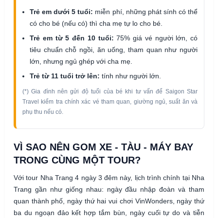
Trẻ em dưới 5 tuổi:
miễn phí, những phát sính có thể
có cho bé (nếu có) thì cha mẹ tự lo cho bé.
Trẻ em từ 5 đến 10 tuổi:
75% giá vé người lớn, có
tiêu chuẩn chỗ ngồi, ăn uống, tham quan như người
lớn, nhưng ngủ ghép với cha mẹ.
Trẻ từ 11 tuổi trở lên:
tính như người lớn.
(*) Gia đình nên gửi độ tuổi của bé khi tư vấn để Saigon Star
Travel kiểm tra chính xác vé tham quan, giường ngủ, suất ăn và
phụ thu nếu có.
VÌ SAO NÊN GOM XE - TÀU - MÁY BAY
TRONG CÙNG MỘT TOUR?
Với tour Nha Trang 4 ngày 3 đêm này, lịch trình chính tại Nha
Trang gần như giống nhau: ngày đầu nhập đoàn và tham
quan thành phố, ngày thứ hai vui chơi VinWonders, ngày thứ
ba du ngoạn đảo kết hợp tắm bùn, ngày cuối tự do và tiễn