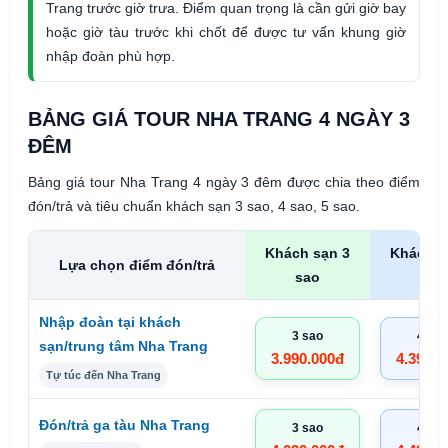
Trang trước giờ trưa. Điểm quan trọng là cần gửi giờ bay
hoặc giờ tàu trước khi chốt để được tư vấn khung giờ
nhập đoàn phù hợp.
BẢNG GIÁ TOUR NHA TRANG 4 NGÀY 3
ĐÊM
Bảng giá tour Nha Trang 4 ngày 3 đêm được chia theo điểm
đón/trả và tiêu chuẩn khách sạn 3 sao, 4 sao, 5 sao.
Khách sạn 3
Khách s
Lựa chọn điểm đón/trả
sao
sao
Nhập đoàn tại khách
3 sao
4 sao
sạn/trung tâm Nha Trang
3.990.000đ
4.390.0
Tự túc đến Nha Trang
Đón/trả ga tàu Nha Trang
3 sao
4 sao