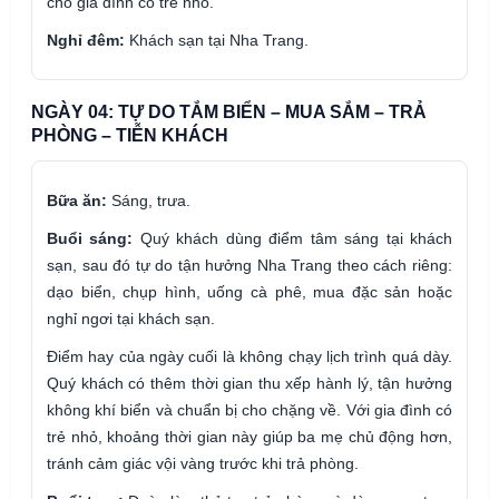
cho gia đình có trẻ nhỏ.
Nghỉ đêm:
Khách sạn tại Nha Trang.
NGÀY 04: TỰ DO TẮM BIỂN – MUA SẮM – TRẢ
PHÒNG – TIỄN KHÁCH
Bữa ăn:
Sáng, trưa.
Buổi sáng:
Quý khách dùng điểm tâm sáng tại khách
sạn, sau đó tự do tận hưởng Nha Trang theo cách riêng:
dạo biển, chụp hình, uống cà phê, mua đặc sản hoặc
nghỉ ngơi tại khách sạn.
Điểm hay của ngày cuối là không chạy lịch trình quá dày.
Quý khách có thêm thời gian thu xếp hành lý, tận hưởng
không khí biển và chuẩn bị cho chặng về. Với gia đình có
trẻ nhỏ, khoảng thời gian này giúp ba mẹ chủ động hơn,
tránh cảm giác vội vàng trước khi trả phòng.