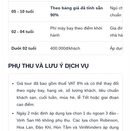
Theo bảng giá đã tính sẵn
Ngủ chung v
05 - 10 tuổi
90%
chuẩn chươ
Phí máy bay theo điểm khởi
Gia đình tự
02 - 04 tuổi
hành
nhà hàng ho
Dưới 02 tuổi
400.000đ/khách
Áp dụng the
PHỤ THU VÀ LƯU Ý DỊCH VỤ
Giá tour đã bao gồm thuế VAT 8% và có thể thay đổi
theo ngày bay, hạng vé, số lượng khách, tiêu chuẩn
khách sạn, cuối tuần, mùa hè, lễ Tết hoặc giai đoạn
cao điểm.
Ngày 2 mặc định áp dụng lựa chọn 1 du ngoạn 3 đảo -
Vịnh San Hô không phụ thu. Các lựa chọn Robinson,
Hoa Lan, Đảo Khỉ, Hòn Tằm và VinWonders áp dụng