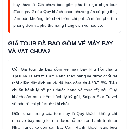
bay thực tế. Giá chưa bao gồm phụ thu lựa chọn tour
đảo ngày 2 nếu Quý khách chọn phương án có phụ thu,
tắm bùn khoáng, trò chơi biển, chi phí cá nhân, phụ thu
phòng đơn và phụ thu nâng hạng dịch vụ nếu có.
GIÁ TOUR ĐÃ BAO GỒM VÉ MÁY BAY
VÀ VAT CHƯA?
Có.
Giá tour đã bao gồm vé máy bay khứ hồi chặng
TpHCM/Hà Nội ⇄ Cam Ranh theo hạng vé được chốt tại
thời điểm đặt dịch vụ và đã bao gồm thuế VAT 8%. Tiêu
chuẩn hành lý sẽ phụ thuộc hạng vé thực tế; nếu Quý
khách cần mua thêm hành lý ký gửi, Saigon Star Travel
sẽ báo rõ chi phí trước khi chốt.
Điểm quan trọng của tour này là Quý khách không chỉ
mua vé bay riêng lẻ, mà được hỗ trợ trọn hành trình tại
Nha Trang: xe đón sân bay Cam Ranh, khách sạn, bữa