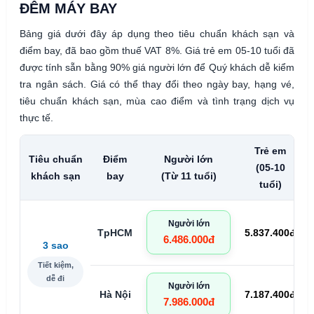
ĐÊM MÁY BAY
Bảng giá dưới đây áp dụng theo tiêu chuẩn khách sạn và
điểm bay, đã bao gồm thuế VAT 8%. Giá trẻ em 05-10 tuổi đã
được tính sẵn bằng 90% giá người lớn để Quý khách dễ kiểm
tra ngân sách. Giá có thể thay đổi theo ngày bay, hạng vé,
tiêu chuẩn khách sạn, mùa cao điểm và tình trạng dịch vụ
thực tế.
Trẻ em
Tiêu chuẩn
Điểm
Người lớn
(05-10
khách sạn
bay
(Từ 11 tuổi)
tuổi)
Người lớn
TpHCM
5.837.400đ
6.486.000đ
3 sao
Tiết kiệm,
dễ đi
Người lớn
Hà Nội
7.187.400đ
7.986.000đ