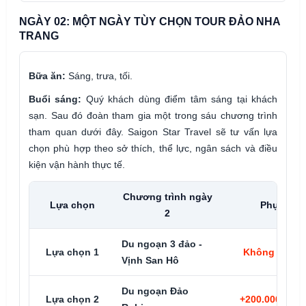
NGÀY 02: MỘT NGÀY TÙY CHỌN TOUR ĐẢO NHA
TRANG
Bữa ăn:
Sáng, trưa, tối.
Buổi sáng:
Quý khách dùng điểm tâm sáng tại khách
sạn. Sau đó đoàn tham gia một trong sáu chương trình
tham quan dưới đây. Saigon Star Travel sẽ tư vấn lựa
chọn phù hợp theo sở thích, thể lực, ngân sách và điều
kiện vận hành thực tế.
Chương trình ngày
Lựa chọn
Phụ thu
2
Du ngoạn 3 đảo -
Lựa chọn 1
Không phụ t
Vịnh San Hô
Du ngoạn Đảo
Lựa chọn 2
+200.000đ/kh