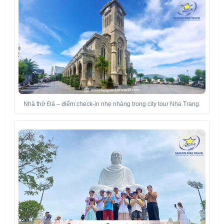
Nhà thờ Đá – điểm check-in nhẹ nhàng trong city tour Nha Trang.