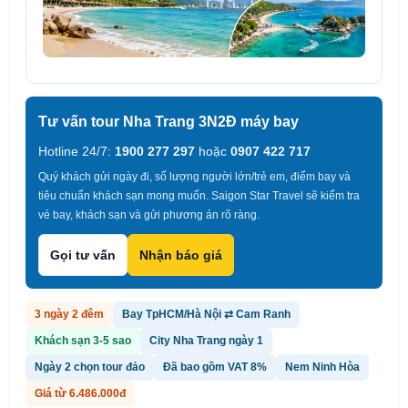
Tư vấn tour Nha Trang 3N2Đ máy bay
Hotline 24/7:
1900 277 297
hoặc
0907 422 717
Quý khách gửi ngày đi, số lượng người lớn/trẻ em, điểm bay và
tiêu chuẩn khách sạn mong muốn. Saigon Star Travel sẽ kiểm tra
vé bay, khách sạn và gửi phương án rõ ràng.
Gọi tư vấn
Nhận báo giá
3 ngày 2 đêm
Bay TpHCM/Hà Nội ⇄ Cam Ranh
Khách sạn 3-5 sao
City Nha Trang ngày 1
Ngày 2 chọn tour đảo
Đã bao gồm VAT 8%
Nem Ninh Hòa
Giá từ 6.486.000đ