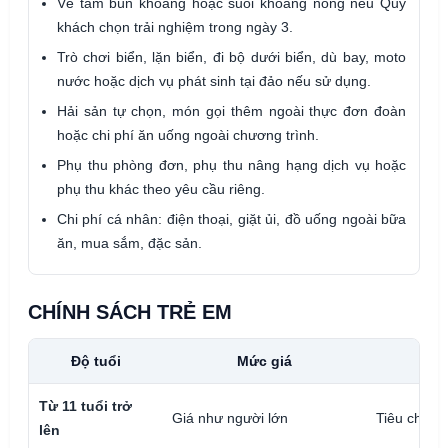
Vé tắm bùn khoáng hoặc suối khoáng nóng nếu Quý
khách chọn trải nghiệm trong ngày 3.
Trò chơi biển, lặn biển, đi bộ dưới biển, dù bay, moto
nước hoặc dịch vụ phát sinh tại đảo nếu sử dụng.
Hải sản tự chọn, món gọi thêm ngoài thực đơn đoàn
hoặc chi phí ăn uống ngoài chương trình.
Phụ thu phòng đơn, phụ thu nâng hạng dịch vụ hoặc
phụ thu khác theo yêu cầu riêng.
Chi phí cá nhân: điện thoại, giặt ủi, đồ uống ngoài bữa
ăn, mua sắm, đặc sản.
CHÍNH SÁCH TRẺ EM
Độ tuổi
Mức giá
Từ 11 tuổi trở
Giá như người lớn
Tiêu chuẩn
lên