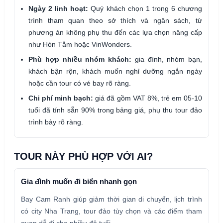
Ngày 2 linh hoạt:
Quý khách chọn 1 trong 6 chương
trình tham quan theo sở thích và ngân sách, từ
phương án không phụ thu đến các lựa chọn nâng cấp
như Hòn Tằm hoặc VinWonders.
Phù hợp nhiều nhóm khách:
gia đình, nhóm bạn,
khách bận rộn, khách muốn nghỉ dưỡng ngắn ngày
hoặc cần tour có vé bay rõ ràng.
Chi phí minh bạch:
giá đã gồm VAT 8%, trẻ em 05-10
tuổi đã tính sẵn 90% trong bảng giá, phụ thu tour đảo
trình bày rõ ràng.
TOUR NÀY PHÙ HỢP VỚI AI?
Gia đình muốn đi biển nhanh gọn
Bay Cam Ranh giúp giảm thời gian di chuyển, lịch trình
có city Nha Trang, tour đảo tùy chọn và các điểm tham
quan dễ đi cho nhiều độ tuổi.