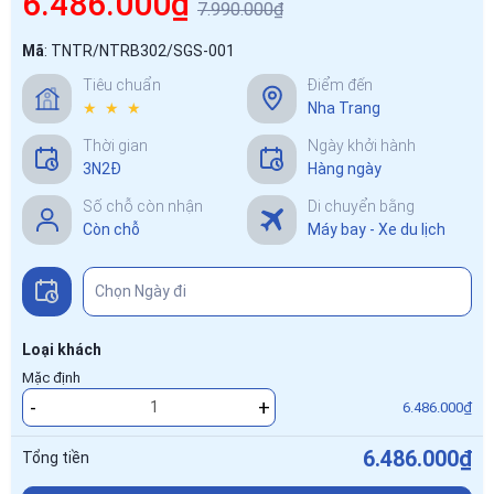
6.486.000₫
7.990.000₫
Mã
:
TNTR/NTRB302/SGS-001
Tiêu chuẩn
Điểm đến
★ ★ ★
Nha Trang
Thời gian
Ngày khởi hành
3N2Đ
Hàng ngày
Số chỗ còn nhận
Di chuyển bằng
Còn chỗ
Máy bay - Xe du lịch
Loại khách
Mặc định
-
+
6.486.000₫
6.486.000₫
Tổng tiền