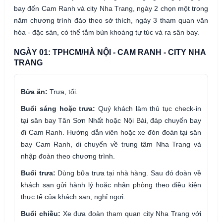
bay đến Cam Ranh và city Nha Trang, ngày 2 chọn một trong
năm chương trình đảo theo sở thích, ngày 3 tham quan văn
hóa - đặc sản, có thể tắm bùn khoáng tự túc và ra sân bay.
NGÀY 01: TPHCM/HÀ NỘI - CAM RANH - CITY NHA
TRANG
Bữa ăn:
Trưa, tối.
Buổi sáng hoặc trưa:
Quý khách làm thủ tục check-in
tại sân bay Tân Sơn Nhất hoặc Nội Bài, đáp chuyến bay
đi Cam Ranh. Hướng dẫn viên hoặc xe đón đoàn tại sân
bay Cam Ranh, di chuyển về trung tâm Nha Trang và
nhập đoàn theo chương trình.
Buổi trưa:
Dùng bữa trưa tại nhà hàng. Sau đó đoàn về
khách sạn gửi hành lý hoặc nhận phòng theo điều kiện
thực tế của khách sạn, nghỉ ngơi.
Buổi chiều:
Xe đưa đoàn tham quan city Nha Trang với