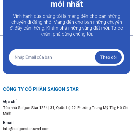
mới nhất
Vinh hạnh của chúng tôi là mang đến cho bạn những
chuyến đi đáng nhớ. Mang đến cho bạn những chuyến
đi đầy
cảm hứng. Khám phá những vùng đất mới. Tự do
khám phá cùng chúng tôi.
Theo dõi
CÔNG TY CỔ PHẦN SAIGON STAR
Địa chỉ
Tòa nhà Saigon Star 1224 | 31, Quốc Lộ 22, Phường Trung Mỹ Tây, Hồ Chí
Minh
Email
info@saigonstartravel.com