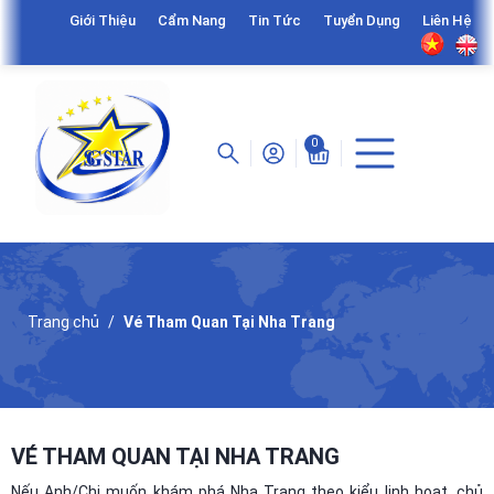
Giới Thiệu
Cẩm Nang
Tin Tức
Tuyển Dụng
Liên Hệ
0
Trang chủ
Vé Tham Quan Tại Nha Trang
VÉ THAM QUAN TẠI NHA TRANG
Nếu Anh/Chị muốn khám phá Nha Trang theo kiểu linh hoạt, chủ