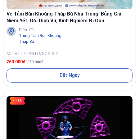
Vé Tắm Bùn Khoáng Tháp Bà Nha Trang: Bảng Giá
Niêm Yết, Gói Dịch Vụ, Kinh Nghiệm Đi Gọn
Điểm đến
Trung Tâm Bùn Khoáng
Tháp Bà
Mã: VTQ/TBNTR/SGS-001
260.000₫
350.000₫
Đặt Ngay
- 11%