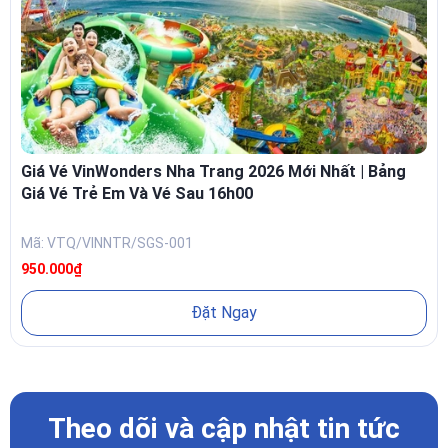
Giá Vé VinWonders Nha Trang 2026 Mới Nhất | Bảng
Giá Vé Trẻ Em Và Vé Sau 16h00
Mã: VTQ/VINNTR/SGS-001
950.000₫
Đặt Ngay
Theo dõi và cập nhật tin tức