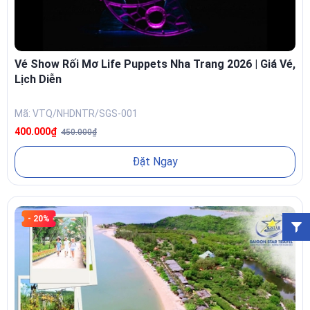
Vé Show Rối Mơ Life Puppets Nha Trang 2026 | Giá Vé,
Lịch Diễn
Mã: VTQ/NHDNTR/SGS-001
400.000₫
450.000₫
Đặt Ngay
- 20%