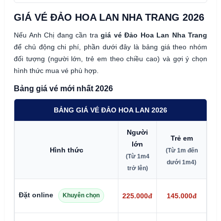
GIÁ VÉ ĐẢO HOA LAN NHA TRANG 2026
Nếu Anh Chị đang cần tra
giá vé Đảo Hoa Lan Nha Trang
để chủ động chi phí, phần dưới đây là bảng giá theo nhóm
đối tượng (người lớn, trẻ em theo chiều cao) và gợi ý chọn
hình thức mua vé phù hợp.
Bảng giá vé mới nhất 2026
BẢNG GIÁ VÉ ĐẢO HOA LAN 2026
Người
E
Trẻ em
lớn
b
Hình thức
(Từ 1m đến
(Từ 1m4
(D
dưới 1m4)
trở lên)
1
Mi
Đặt online
Khuyên chọn
225.000đ
145.000đ
p