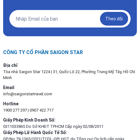
Theo dõi
CÔNG TY CỔ PHẦN SAIGON STAR
Địa chỉ
Tòa nhà Saigon Star 1224 | 31, Quốc Lộ 22, Phường Trung Mỹ Tây, Hồ Chí
Minh
Email
info@saigonstartravel.com
Hotline
1900 277 297
|
0907 422 717
Giấy Phép Kinh Doanh Số:
0311033865 Do Sở KHĐT TPHCM Cấp ngày 02/08/2011
Giấy Phép Lữ Hành Quốc Tế Số:
GP/No.79-1365/2022/TCDL-GPLHQT do Tổng cục Du lịch cấp ngày