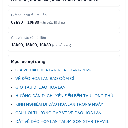
Giờ phục vụ tàu ra đảo
07h30 – 10h30
(tần suất 30 phút)
Chuyến tàu về đất liền
13h00, 15h00, 16h30
(chuyến cuối)
Mục lục nội dung
GIÁ VÉ ĐẢO HOA LAN NHA TRANG 2026
VÉ ĐẢO HOA LAN BAO GỒM GÌ
GIỜ TÀU ĐI ĐẢO HOA LAN
HƯỚNG DẪN DI CHUYỂN ĐẾN BẾN TÀU LONG PHÚ
KINH NGHIỆM ĐI ĐẢO HOA LAN TRONG NGÀY
CÂU HỎI THƯỜNG GẶP VỀ VÉ ĐẢO HOA LAN
ĐẶT VÉ ĐẢO HOA LAN TẠI SAIGON STAR TRAVEL