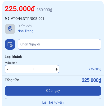
225.000₫
280.000₫
Mã
:
VTQ/HLNTR/SGS-001
Điểm đến
Nha Trang
Loại khách
Mặc định
-
+
225.000₫
225.000₫
Tổng tiền
Đặt ngay
Liên hệ tư vấn