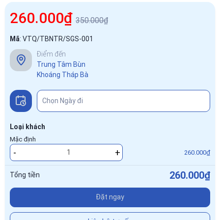
260.000₫
350.000₫
Mã
:
VTQ/TBNTR/SGS-001
Điểm đến
Trung Tâm Bùn
Khoáng Tháp Bà
Loại khách
Mặc định
-
+
260.000₫
260.000₫
Tổng tiền
Đặt ngay