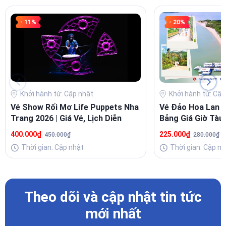
- 11%
- 20%
Khởi hành từ: Cập nhật
Khởi hành từ: Cập
Vé Show Rối Mơ Life Puppets Nha
Vé Đảo Hoa Lan N
Trang 2026 | Giá Vé, Lịch Diễn
Bảng Giá Giờ Tàu 
Travel
400.000₫
225.000₫
450.000₫
280.000₫
Thời gian: Cập nhật
Thời gian: Cập nh
Theo dõi và cập nhật tin tức
mới nhất