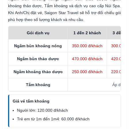
khoáng thảo dược, Tắm khoáng và dịch vụ cao cấp Núi Spa.
Khi Anh/Chị đặt vé, Saigon Star Travel sẽ hỗ trợ đối chiếu gói
phù hợp theo số lượng khách và nhu cầu.
Gói dịch vụ
1 đến 2 khách
3 đến 5
Ngâm bùn khoáng nóng
350.000 đ/khách
300.000 
Ngâm bùn thảo dược
470.000 đ/khách
420.000 
Ngâm khoáng thảo dược
250.000 đ/khách
220.000 
Tắm khoáng
Áp dụng 
Giá vé tắm khoáng
Người lớn: 120.000 đ/khách
Trẻ em từ 1m đến 1m4: 60.000 đ/khách