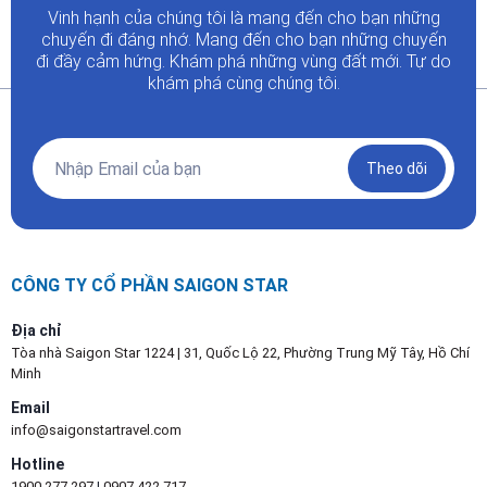
Vinh hạnh của chúng tôi là mang đến cho bạn những
chuyến đi đáng nhớ. Mang đến cho bạn những chuyến
đi đầy
cảm hứng. Khám phá những vùng đất mới. Tự do
khám phá cùng chúng tôi.
Theo dõi
CÔNG TY CỔ PHẦN SAIGON STAR
Địa chỉ
Tòa nhà Saigon Star 1224 | 31, Quốc Lộ 22, Phường Trung Mỹ Tây, Hồ Chí
Minh
Email
info@saigonstartravel.com
Hotline
1900 277 297
|
0907 422 717