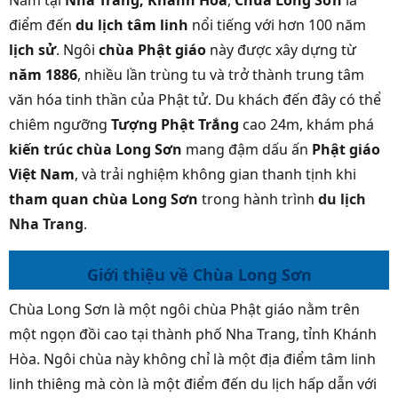
Nằm tại
Nha Trang, Khánh Hòa
,
Chùa Long Sơn
là
điểm đến
du lịch tâm linh
nổi tiếng với hơn 100 năm
lịch sử
. Ngôi
chùa Phật giáo
này được xây dựng từ
năm 1886
, nhiều lần trùng tu và trở thành trung tâm
văn hóa tinh thần của Phật tử. Du khách đến đây có thể
chiêm ngưỡng
Tượng Phật Trắng
cao 24m, khám phá
kiến trúc chùa Long Sơn
mang đậm dấu ấn
Phật giáo
Việt Nam
, và trải nghiệm không gian thanh tịnh khi
tham quan chùa Long Sơn
trong hành trình
du lịch
Nha Trang
.
Giới thiệu về Chùa Long Sơn
Chùa Long Sơn là một ngôi chùa Phật giáo nằm trên
một ngọn đồi cao tại thành phố Nha Trang, tỉnh Khánh
Hòa. Ngôi chùa này không chỉ là một địa điểm tâm linh
linh thiêng mà còn là một điểm đến du lịch hấp dẫn với