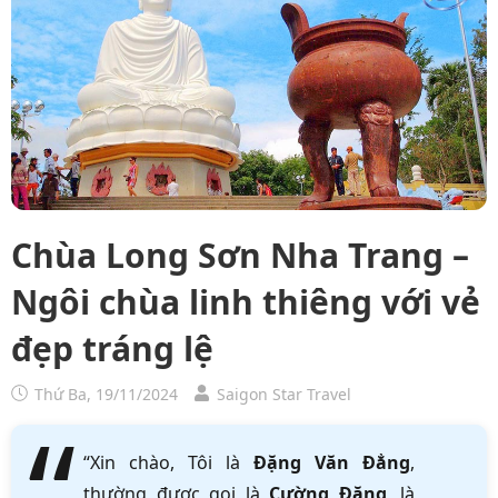
Chùa Long Sơn Nha Trang –
Ngôi chùa linh thiêng với vẻ
đẹp tráng lệ
Thứ Ba, 19/11/2024
Saigon Star Travel
“Xin chào, Tôi là
Đặng Văn Đẳng
,
thường được gọi là
Cường Đặng
, là