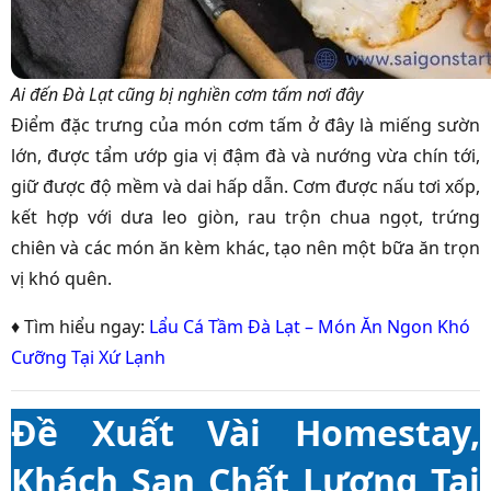
Ai đến Đà Lạt cũng bị nghiền cơm tấm nơi đây
Điểm đặc trưng của món cơm tấm ở đây là miếng sườn
lớn, được tẩm ướp gia vị đậm đà và nướng vừa chín tới,
giữ được độ mềm và dai hấp dẫn. Cơm được nấu tơi xốp,
kết hợp với dưa leo giòn, rau trộn chua ngọt, trứng
chiên và các món ăn kèm khác, tạo nên một bữa ăn trọn
vị khó quên.
♦ Tìm hiểu ngay:
Lẩu Cá Tầm Đà Lạt – Món Ăn Ngon Khó
Cưỡng Tại Xứ Lạnh
Đề Xuất Vài Homestay,
Khách Sạn Chất Lượng Tại