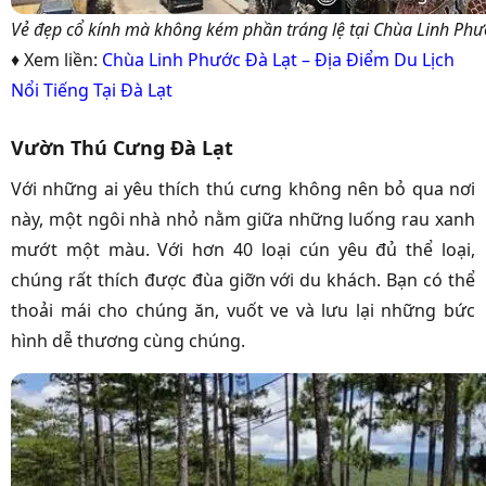
Vẻ đẹp cổ kính mà không kém phần tráng lệ tại Chùa Linh Phư
♦ Xem liền:
Chùa Linh Phước Đà Lạt – Địa Điểm Du Lịch
Nổi Tiếng Tại Đà Lạt
Vườn Thú Cưng Đà Lạt
Với những ai yêu thích thú cưng không nên bỏ qua nơi
này, một ngôi nhà nhỏ nằm giữa những luống rau xanh
mướt một màu. Với hơn 40 loại cún yêu đủ thể loại,
chúng rất thích được đùa giỡn với du khách. Bạn có thể
thoải mái cho chúng ăn, vuốt ve và lưu lại những bức
hình dễ thương cùng chúng.