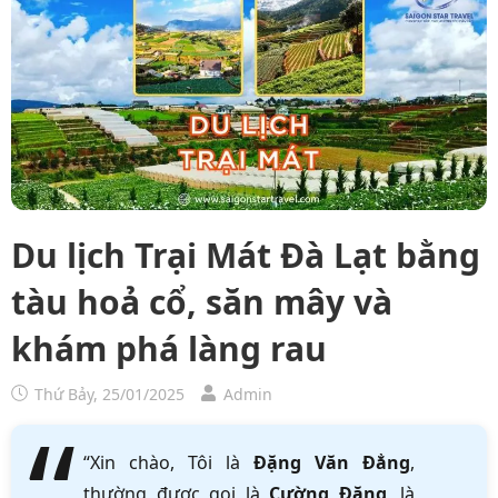
Du lịch Trại Mát Đà Lạt bằng
tàu hoả cổ, săn mây và
khám phá làng rau
Thứ Bảy, 25/01/2025
Admin
“Xin chào, Tôi là
Đặng Văn Đẳng
,
thường được gọi là
Cường Đặng
, là