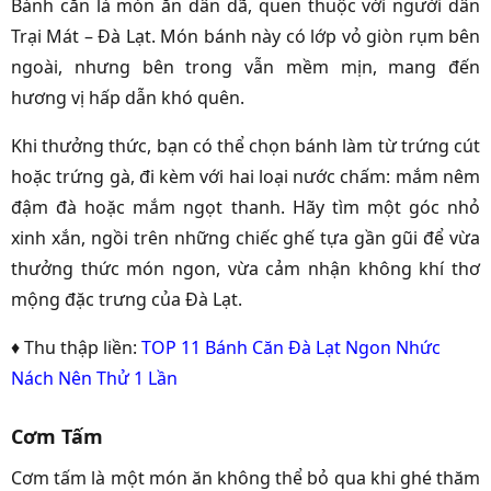
Bánh căn là món ăn dân dã, quen thuộc với người dân
Trại Mát – Đà Lạt. Món bánh này có lớp vỏ giòn rụm bên
ngoài, nhưng bên trong vẫn mềm mịn, mang đến
hương vị hấp dẫn khó quên.
Khi thưởng thức, bạn có thể chọn bánh làm từ trứng cút
hoặc trứng gà, đi kèm với hai loại nước chấm: mắm nêm
đậm đà hoặc mắm ngọt thanh. Hãy tìm một góc nhỏ
xinh xắn, ngồi trên những chiếc ghế tựa gần gũi để vừa
thưởng thức món ngon, vừa cảm nhận không khí thơ
mộng đặc trưng của Đà Lạt.
♦ Thu thập liền:
TOP 11 Bánh Căn Đà Lạt Ngon Nhức
Nách Nên Thử 1 Lần
Cơm Tấm
Cơm tấm là một món ăn không thể bỏ qua khi ghé thăm