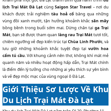
Khám phá một góc Đà Lạt thanh bình qua hành trình
du
lịch Trại Mát Đà Lạt
cùng
Saigon Star Travel
– nơi du
khách được trải nghiệm
tàu hoả cổ
băng qua những
vùng đồi xanh mướt, tận hưởng khoảnh khắc
săn mây
bồng bềnh trong buổi sớm mai. Dừng chân tại
ga Trại
Mát
, bạn sẽ được tham quan
làng rau Trại Mát
tươi tốt,
chiêm ngưỡng vẻ đẹp kiến trúc tại
Chùa Linh Phước
, và
lưu giữ những khoảnh khắc tuyệt đẹp tại
vườn hoa
cẩm tú cầu
. Với khung cảnh nên thơ, không khí mát mẻ
quanh năm và nhiều hoạt động hấp dẫn, Trại Mát chính
là điểm đến lý tưởng cho những ai yêu thích sự yên bình
và vẻ đẹp mộc mạc của vùng ngoại ô Đà Lạt.
Giới Thiệu Sơ Lược Về Khu
Du Lịch Trại Mát Đà Lạt