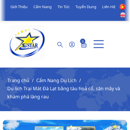
Giới Thiệu
Cẩm Nang
Tin Tức
Tuyển Dụng
Liên Hệ
0
Trang chủ
Cẩm Nang Du Lịch
Du lịch Trại Mát Đà Lạt bằng tàu hoả cổ, săn mây và
khám phá làng rau