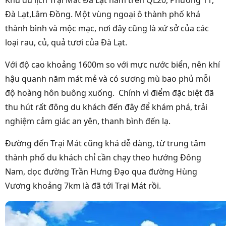
Khu du lịch Trại Mát Đà Lạt nằm trên QL20, Phường 11,
Đà Lạt,Lâm Đồng. Một vùng ngoại ô thành phố khá
thành bình và mộc mạc, nơi đây cũng là xứ sở của các
loại rau, củ, quả tươi của Đà Lạt.
Với độ cao khoảng 1600m so với mực nước biển, nên khí
hậu quanh năm mát mẻ và có sương mù bao phủ mỗi
độ hoàng hôn buông xuống. Chính vì điểm đặc biệt đã
thu hút rất đông du khách đến đây để khám phá, trải
nghiệm cảm giác an yên, thanh bình đến lạ.
Đường đến Trại Mát cũng khá dễ dàng, từ trung tâm
thành phố du khách chỉ cần chạy theo hướng Đông
Nam, dọc đường Trần Hưng Đạo qua đường Hùng
Vương khoảng 7km là đã tới Trại Mát rồi.