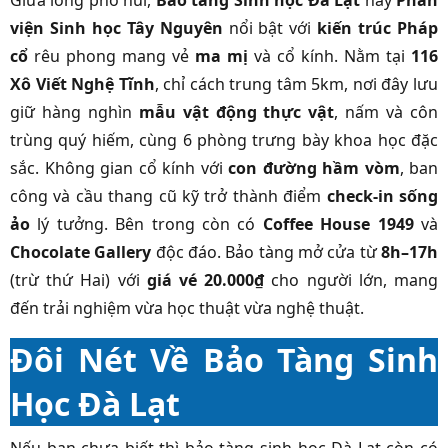
Giữa lòng phố núi,
Bảo tàng Sinh học Đà Lạt
hay
Phân
viện Sinh học Tây Nguyên
nổi bật với
kiến trúc Pháp
cổ
rêu phong mang vẻ
ma mị
và cổ kính. Nằm tại
116
Xô Viết Nghệ Tĩnh
, chỉ cách trung tâm 5km, nơi đây lưu
giữ hàng nghìn
mẫu vật động thực vật
, nấm và côn
trùng quý hiếm, cùng 6 phòng trưng bày khoa học đặc
sắc. Không gian cổ kính với
con đường hầm vòm
, ban
công và cầu thang cũ kỹ trở thành điểm
check-in sống
ảo
lý tưởng. Bên trong còn có
Coffee House 1949
và
Chocolate Gallery
độc đáo. Bảo tàng mở cửa từ
8h–17h
(trừ thứ Hai) với
giá vé 20.000₫
cho người lớn, mang
đến trải nghiệm vừa học thuật vừa nghệ thuật.
Đôi Nét Về Bảo Tàng Sinh
Học Đà Lạt