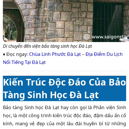
Di chuyển đến viện bảo tàng sinh học Đà Lạt
♦ Đọc ngay:
Chùa Linh Phước Đà Lạt – Địa Điểm Du Lịch
Nổi Tiếng Tại Đà Lạt
Kiến Trúc Độc Đáo Của Bảo
Tàng Sinh Học Đà Lạt
Bảo tàng Sinh học Đà Lạt hay còn gọi là Phân viện Sinh
học, là một công trình kiến trúc độc đáo, đậm dấu ấn cổ
kính, mang vẻ đẹp của một lâu đài huyền bí từ những