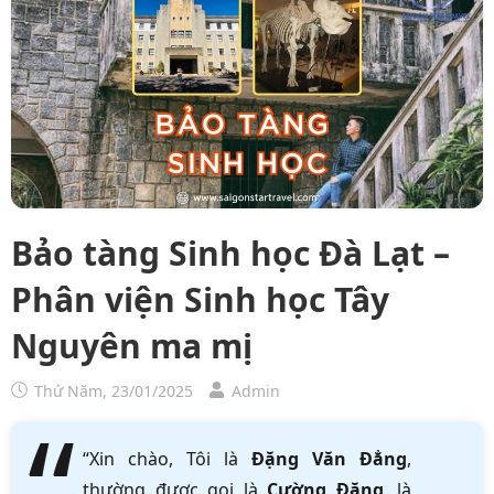
Bảo tàng Sinh học Đà Lạt –
Phân viện Sinh học Tây
Nguyên ma mị
Thứ Năm, 23/01/2025
Admin
“Xin chào, Tôi là
Đặng Văn Đẳng
,
thường được gọi là
Cường Đặng
, là