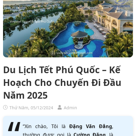
Du Lịch Tết Phú Quốc – Kế
Hoạch Cho Chuyến Đi Đầu
Năm 2025
Thứ Năm, 05/12/2024
Admin
“Xin chào, Tôi là
Đặng Văn Đẳng
,
thường được gọi là
Cường Đặng
, là