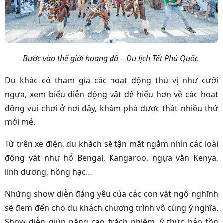
Bước vào thế giới hoang dã – Du lịch Tết Phú Quốc
Du khác có tham gia các hoạt động thú vị như cưỡi
ngựa, xem biểu diễn động vật để hiểu hơn về các hoạt
động vui chơi ở nơi đây, khám phá được thật nhiều thứ
mới mẻ.
Từ trên xe điện, du khách sẽ tận mắt ngắm nhìn các loài
động vật như hổ Bengal, Kangaroo, ngựa vằn Kenya,
linh dương, hồng hạc…
Những show diễn đáng yêu của các con vật ngộ nghĩnh
sẽ đem đến cho du khách chương trình vô cùng ý nghĩa.
Show diễn giúp nâng cao trách nhiệm, ý thức bảo tồn