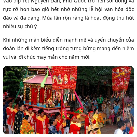
Vào dịp Tết Nguyên Đán, Phú Quốc trở nên sôi động và
rực rỡ hơn bao giờ hết nhờ những lễ hội văn hóa độc
đáo và đa dạng. Múa lân rộn ràng là hoạt động thu hút
nhiều sự chú ý.
Khi những màn biểu diễn mạnh mẽ và uyển chuyển của
đoàn lân đi kèm tiếng trống tưng bừng mang đến niềm
vui và lời chúc may mắn cho năm mới.