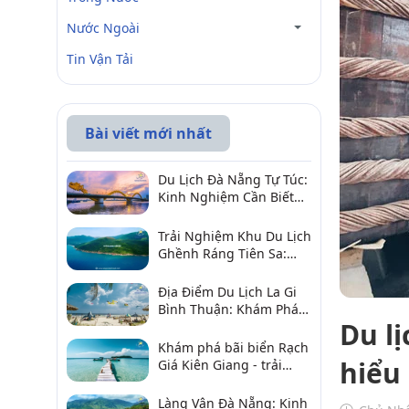
Nước Ngoài
Tin Vận Tải
Bài viết mới nhất
Du Lịch Đà Nẵng Tự Túc:
Kinh Nghiệm Cần Biết
Để Trải Nghiệm Tuyệt
Vời
Trải Nghiệm Khu Du Lịch
Ghềnh Ráng Tiên Sa:
Điểm Đến Không Thể Bỏ
Qua
Địa Điểm Du Lịch La Gi
Bình Thuận: Khám Phá 6
Du l
Điểm Đến Đáng Ghé
2026
Khám phá bãi biển Rạch
hiểu
Giá Kiên Giang - trải
nghiệm biển hấp dẫn
Làng Vân Đà Nẵng: Kinh