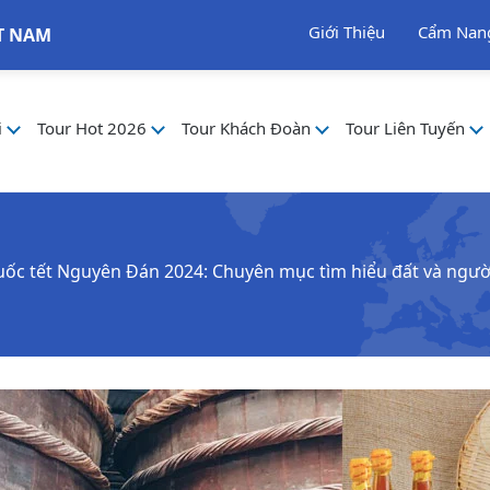
Giới Thiệu
Cẩm Nan
T NAM
i
Tour Hot 2026
Tour Khách Đoàn
Tour Liên Tuyến
uốc tết Nguyên Đán 2024: Chuyên mục tìm hiểu đất và ngư