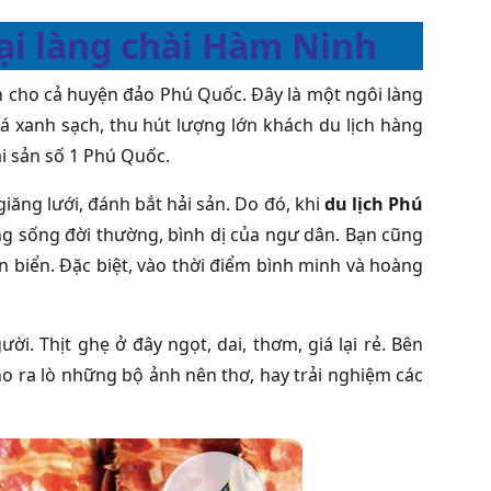
ại làng chài Hàm Ninh
nh cho cả huyện đảo Phú Quốc. Đây là một ngôi làng
há xanh sạch, thu hút lượng lớn khách du lịch hàng
i sản số 1 Phú Quốc.
ăng lưới, đánh bắt hải sản. Do đó, khi
du lịch Phú
ộng sống đời thường, bình dị của ngư dân. Bạn cũng
n biển. Đặc biệt, vào thời điểm bình minh và hoàng
ời. Thịt ghẹ ở đây ngọt, dai, thơm, giá lại rẻ. Bên
o ra lò những bộ ảnh nên thơ, hay trải nghiệm các