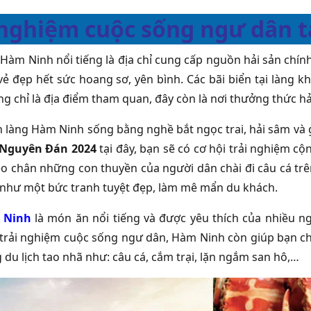
 nghiệm cuộc sống ngư dân t
 Hàm Ninh nổi tiếng là địa chỉ cung cấp nguồn hải sản chí
ẻ đẹp hết sức hoang sơ, yên bình. Các bãi biển tại làng k
g chỉ là địa điểm tham quan, đây còn là nơi thưởng thức hả
 làng Hàm Ninh sống bằng nghề bắt ngọc trai, hải sâm và gi
 Nguyên Đán 2024
tại đây, bạn sẽ có cơ hội trải nghiệm c
eo chân những con thuyền của người dân chài đi câu cá trê
 như một bức tranh tuyệt đẹp, làm mê mẩn du khách.
 Ninh
là món ăn nổi tiếng và được yêu thích của nhiều ngư
 trải nghiệm cuộc sống ngư dân, Hàm Ninh còn giúp bạn ch
 du lịch tao nhã như: câu cá, cắm trại, lặn ngắm san hô,…