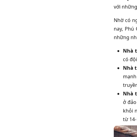
với những
Nhờ có ng
nay, Phú
những nh
Nhà 
có độ
Nhà 
mạnh 
truyề
Nhà 
ở đảo
khỏi 
từ 14-