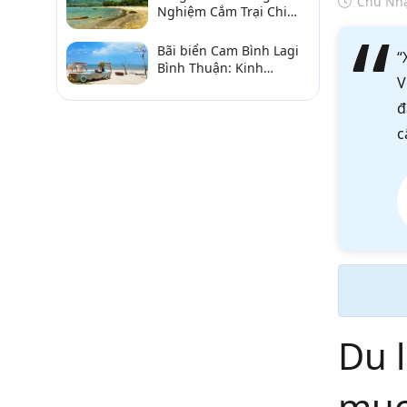
Chủ Nhậ
Nghiệm Cắm Trại Chi
Tiết Từ A–Z
Bãi biển Cam Bình Lagi
“
Bình Thuận: Kinh
V
nghiệm đi chơi, ăn hải
sản, điểm gần
đ
c
Du 
mục