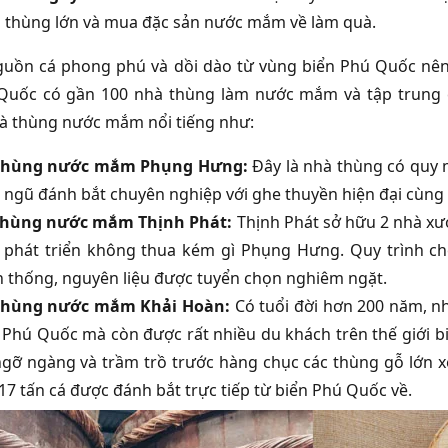
 thùng lớn và mua đặc sản nước mắm về làm quà.
uồn cá phong phú và dồi dào từ vùng biển Phú Quốc nên 
 Quốc có gần 100 nhà thùng làm nước mắm và tập trung 
à thùng nước mắm nổi tiếng như:
thùng nước mắm Phụng Hưng:
Đây là nhà thùng có quy m
i ngũ đánh bắt chuyên nghiệp với ghe thuyền hiện đại cùng
thùng nước mắm Thịnh Phát:
Thịnh Phát sở hữu 2 nhà xưở
phát triển không thua kém gì Phụng Hưng. Quy trình ch
n thống, nguyên liệu được tuyển chọn nghiêm ngặt.
thùng nước mắm Khải Hoàn:
Có tuổi đời hơn 200 năm, n
 Phú Quốc mà còn được rất nhiều du khách trên thế giới b
ngỡ ngàng và trầm trồ trước hàng chục các thùng gỗ lớn 
17 tấn cá được đánh bắt trực tiếp từ biển Phú Quốc về.