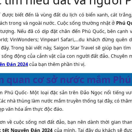
 được biết đến là vùng đất du lịch có biển xanh, cát trắn
ách trong và ngoài nước. Cuộc sống thường nhật ở
Phú Q
n tượng. Nếu đã có dịp đặt chân đến Phú Quốc, bên cạnh việc
ld; VinWonders; Vinpearl Safari,…du khách đừng quên d
 đây. Trong bài viết này, Saigon Star Travel sẽ giúp bạn 
sống động của cảnh vật của con người đất đảo. Chuyên 
ên Đán 2024
của bạn thêm phần thi vị.
 quan cơ sở nước mắm Phú
Phú Quốc- Một loại đặc sản trên Đảo Ngọc nổi tiếng vư
 Các nhà thùng làm nước mắm truyền thống tại đây, có thâ
ẹp văn hóa ẩm thực độc đáo.
ơn về cuộc sống nơi đất đảo, bạn nên dành thời gian t
 tết Nguyên Đán 2024
của mình. Tại đây du khách sẽ đượ