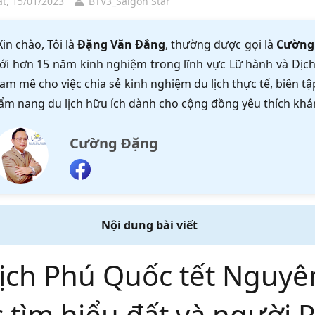
t, 15/01/2023
BTV3_Saigon Star
Xin chào, Tôi là
Đặng Văn Đẳng
, thường được gọi là
Cường
ới hơn 15 năm kinh nghiệm trong lĩnh vực Lữ hành và Dịch 
am mê cho việc chia sẻ kinh nghiệm du lịch thực tế, biên 
ẩm nang du lịch hữu ích dành cho cộng đồng yêu thích khá
Cường Đặng
Nội dung bài viết
lịch Phú Quốc tết Nguy
 tìm hiểu đất và người 