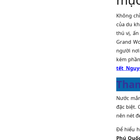
Không chỉ
của du kh
thú vị, ấ
Grand Wor
người nơi
kém phần 
tết Nguy
Tham
Nước mắm 
đặc biệt.
nên nét đ
Để hiểu h
Phú Quốc