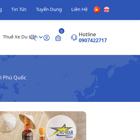
g
Tin Tức
Tuyển Dụng
Liên Hệ
0
Hotline
Thuê Xe Du Lịch
0907422717
ời Phú Quốc