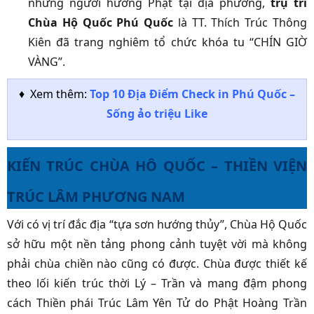
những người hướng Phật tại địa phương,
trụ trì
Chùa Hộ Quốc Phú Quốc
là TT. Thích Trúc Thông
Kiên đã trang nghiêm tổ chức khóa tu “CHÍN GIỜ
VÀNG”.
♦ Xem thêm:
Top 10 Địa Điểm Check in Phú Quốc –
Sống ảo triệu Like
KIẾN TRÚC CHÙA HÔ QUỐC – THIỀN VIỆN
TRÚC LÂM PHƯƠNG NAM
Với có vị trí đắc địa “tựa sơn hướng thủy”,
Chùa Hộ Quốc
sở hữu một nền tảng phong cảnh tuyệt vời mà không
phải chùa chiền nào cũng có được. Chùa được thiết kế
theo lối kiến trúc thời Lý – Trần và mang đậm phong
cách Thiền phái Trúc Lâm Yên Tử do Phật Hoàng Trần