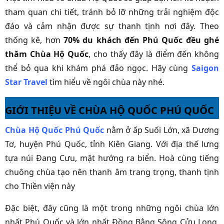
tham quan chi tiết, tránh bỏ lỡ những trải nghiệm độc
đáo và cảm nhận được sự thanh tịnh nơi đây. Theo
thống kê, hơn
70% du khách đến Phú Quốc đều ghé
thăm Chùa Hộ Quốc
, cho thấy đây là điểm đến không
thể bỏ qua khi khám phá đảo ngọc.
Hãy cùng
Saigon
Star Travel
tìm hiểu về ngôi chùa này nhé.
GIỚI THIỆU VỀ CHÙA HỘ QUỐC PHÚ QUỐC
Chùa Hộ Quốc Phú Quốc
nằm ở ấp Suối Lớn, xã Dương
Tơ, huyện
Phú Quốc
, tỉnh Kiên Giang. Với địa thế lưng
tựa núi Đang Cưu, mặt hướng ra biển. Hoà cùng tiếng
chuông chùa tạo nên thanh âm trang trọng, thanh tịnh
cho Thiền viện này
Đặc biệt, đây cũng là một trong những ngôi
chùa lớn
nhất Phú Quốc và lớn nhất Đồng Bằng Sông Cửu Long
,