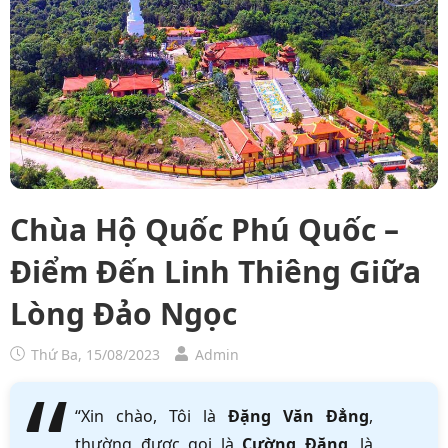
Chùa Hộ Quốc Phú Quốc –
Điểm Đến Linh Thiêng Giữa
Lòng Đảo Ngọc
Thứ Ba, 15/08/2023
Admin
“Xin chào, Tôi là
Đặng Văn Đẳng
,
thường được gọi là
Cường Đặng
, là