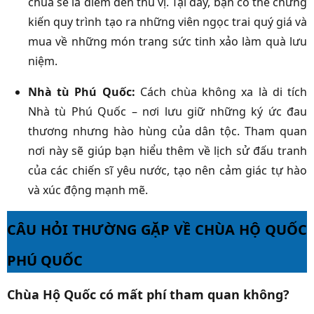
chùa sẽ là điểm đến thú vị. Tại đây, bạn có thể chứng
kiến quy trình tạo ra những viên ngọc trai quý giá và
mua về những món trang sức tinh xảo làm quà lưu
niệm.
Nhà tù Phú Quốc:
Cách chùa không xa là di tích
Nhà tù Phú Quốc – nơi lưu giữ những ký ức đau
thương nhưng hào hùng của dân tộc. Tham quan
nơi này sẽ giúp bạn hiểu thêm về lịch sử đấu tranh
của các chiến sĩ yêu nước, tạo nên cảm giác tự hào
và xúc động mạnh mẽ.
CÂU HỎI THƯỜNG GẶP VỀ CHÙA HỘ QUỐC
PHÚ QUỐC
Chùa Hộ Quốc có mất phí tham quan không?