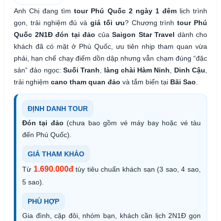
Anh Chị đang tìm
tour Phú Quốc 2 ngày 1 đêm
lịch trình
gọn, trải nghiệm đủ và
giá tối ưu
? Chương trình
tour Phú
Quốc 2N1Đ đón tại đảo
của
Saigon Star Travel
dành cho
khách đã có mặt ở Phú Quốc, ưu tiên nhịp tham quan vừa
phải, hạn chế chạy điểm dồn dập nhưng vẫn chạm đúng “đặc
sản” đảo ngọc:
Suối Tranh
,
làng chài Hàm Ninh
,
Dinh Cậu
,
trải nghiệm
cano tham quan đảo
và tắm biển tại
Bãi Sao
.
ĐỊNH DANH TOUR
Đón tại đảo
(chưa bao gồm vé máy bay hoặc vé tàu
đến Phú Quốc).
GIÁ THAM KHẢO
1.690.000đ
Từ
tùy tiêu chuẩn khách sạn (3 sao, 4 sao,
5 sao).
PHÙ HỢP
Gia đình, cặp đôi, nhóm bạn, khách cần lịch 2N1Đ gọn