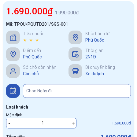
1.690.000₫
1.990.000₫
Mã
:
TPQU/PQUTD201/SGS-001
Tiêu chuẩn
Khởi hành từ
★ ★ ★
Phú Quốc
Điểm đến
Thời gian
Phú Quốc
2N1Đ
Số chỗ còn nhận
Di chuyển bằng
Còn chỗ
Xe du lịch
Loại khách
Mặc định
-
+
1.690.000₫