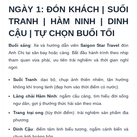
NGÀY 1: ĐÓN KHÁCH | SUỐI
TRANH | HÀM NINH | DINH
CẬU | TỰ CHỌN BUỔI TỐI
Buổi sáng
: Xe và hướng dẫn viên
Saigon Star Travel
đón
Anh Chị tại sân bay hoặc cảng. Bắt đầu hành trình theo nhịp
tham quan vừa phải, ưu tiên trải nghiệm và thời gian nghỉ
ngơi.
Suối Tranh
: dạo bộ, chụp ảnh thiên nhiên, tận hưởng
không khí trong lành (đẹp hơn vào thời điểm có nước).
Làng chài Hàm Ninh
: ngắm cầu cảng, tìm hiểu đời sống
ngư dân, gợi ý thưởng thức hải sản theo mùa.
Trang trại ong
(tùy thời điểm): trải nghiệm sản phẩm địa
phương.
Dinh Cậu
: điểm tâm linh biểu tượng, ngắm cảnh biển và
chụp ảnh hoàng hôn.