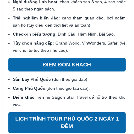
Nghỉ dưỡng linh hoạt
: chọn khách sạn 3 sao, 4 sao hoặc
5 sao theo ngân sách.
Trải nghiệm biển đảo
: cano tham quan đảo, bơi ngắm
san hô (tùy điều kiện thời tiết và an toàn).
Check-in biểu tượng
: Dinh Cậu, Hàm Ninh, Bãi Sao.
Tùy chọn nâng cấp
: Grand World, VinWonders, Safari (vé
vui chơi tự túc theo nhu cầu).
ĐIỂM ĐÓN KHÁCH
Sân bay Phú Quốc
(đón theo giờ đáp).
Cảng Phú Quốc
(đón theo giờ tàu cập).
Điểm khác
: liên hệ Saigon Star Travel để hỗ trợ theo khu
vực.
LỊCH TRÌNH TOUR PHÚ QUỐC 2 NGÀY 1
ĐÊM