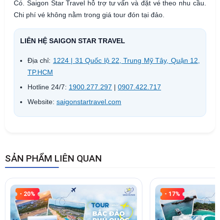
Có. Saigon Star Travel hỗ trợ tư vấn và đặt vé theo nhu cầu.
Chi phí vé không nằm trong giá tour đón tại đảo.
LIÊN HỆ SAIGON STAR TRAVEL
Địa chỉ:
1224 | 31 Quốc lộ 22, Trung Mỹ Tây, Quận 12,
TP.HCM
Hotline 24/7:
1900.277.297
|
0907.422.717
Website:
saigonstartravel.com
SẢN PHẨM LIÊN QUAN
- 20%
- 17%