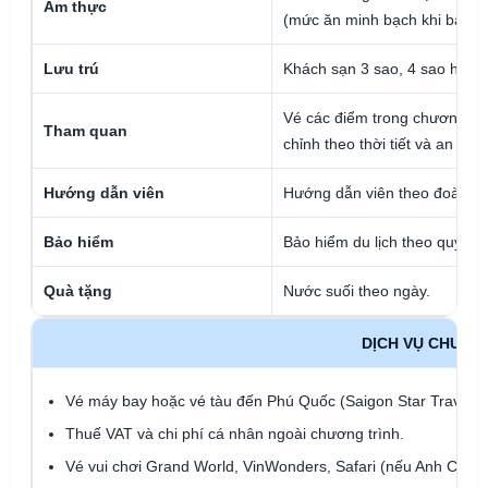
Ẩm thực
(mức ăn minh bạch khi báo gi
Lưu trú
Khách sạn 3 sao, 4 sao hoặc 
Vé các điểm trong chương trìn
Tham quan
chỉnh theo thời tiết và an toàn
Hướng dẫn viên
Hướng dẫn viên theo đoàn, hỗ 
Bảo hiểm
Bảo hiểm du lịch theo quy địn
Quà tặng
Nước suối theo ngày.
DỊCH VỤ CHƯA 
Vé máy bay hoặc vé tàu đến Phú Quốc (Saigon Star Travel hỗ
Thuế VAT và chi phí cá nhân ngoài chương trình.
Vé vui chơi Grand World, VinWonders, Safari (nếu Anh Chị lự