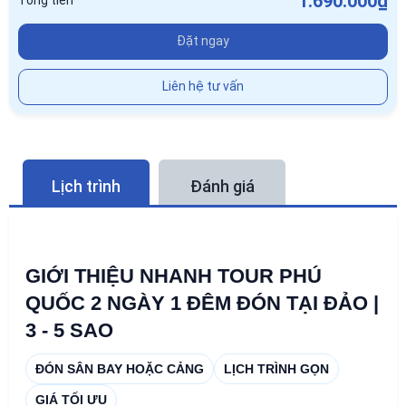
1.690.000₫
Tổng tiền
Đặt ngay
Liên hệ tư vấn
Lịch trình
Đánh giá
GIỚI THIỆU NHANH TOUR PHÚ
QUỐC 2 NGÀY 1 ĐÊM ĐÓN TẠI ĐẢO |
3 - 5 SAO
ĐÓN SÂN BAY HOẶC CẢNG
LỊCH TRÌNH GỌN
GIÁ TỐI ƯU