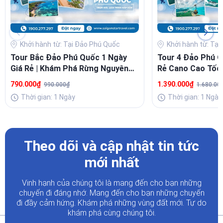
Khởi hành từ: Tại Đảo Phú Quốc
Khởi hành từ: Tạ
Tour Bắc Đảo Phú Quốc 1 Ngày
Tour 4 Đảo Phú Q
Giá Rẻ | Khám Phá Rừng Nguyên
Rẻ Cano Cao Tốc 
Sinh, Gành Dầu, Grand World
Cáp Treo Hòn T
790.000₫
1.390.000₫
990.000₫
1.680.00
Thời gian: 1 Ngày
Thời gian: 1 Ngày
Theo dõi và cập nhật tin tức
mới nhất
Vinh hạnh của chúng tôi là mang đến cho bạn những
chuyến đi đáng nhớ. Mang đến cho bạn những chuyến
đi đầy
cảm hứng. Khám phá những vùng đất mới. Tự do
khám phá cùng chúng tôi.