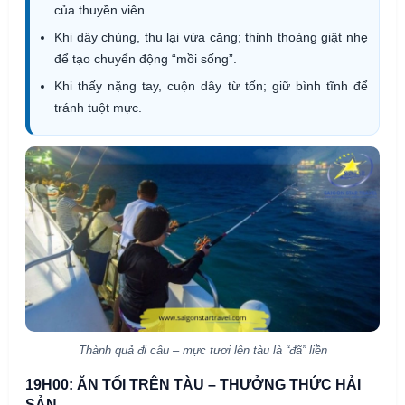
của thuyền viên.
Khi dây chùng, thu lại vừa căng; thỉnh thoảng giật nhẹ
để tạo chuyển động “mồi sống”.
Khi thấy nặng tay, cuộn dây từ tốn; giữ bình tĩnh để
tránh tuột mực.
Thành quả đi câu – mực tươi lên tàu là “đã” liền
19H00: ĂN TỐI TRÊN TÀU – THƯỞNG THỨC HẢI
SẢN