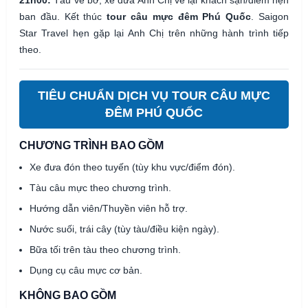
21h00:
Tàu về bờ, xe đưa Anh Chị về lại khách sạn/điểm hẹn
ban đầu. Kết thúc
tour câu mực đêm Phú Quốc
. Saigon
Star Travel hẹn gặp lại Anh Chị trên những hành trình tiếp
theo.
TIÊU CHUẨN DỊCH VỤ TOUR CÂU MỰC
ĐÊM PHÚ QUỐC
CHƯƠNG TRÌNH BAO GỒM
Xe đưa đón theo tuyến (tùy khu vực/điểm đón).
Tàu câu mực theo chương trình.
Hướng dẫn viên/Thuyền viên hỗ trợ.
Nước suối, trái cây (tùy tàu/điều kiện ngày).
Bữa tối trên tàu theo chương trình.
Dụng cụ câu mực cơ bản.
KHÔNG BAO GỒM