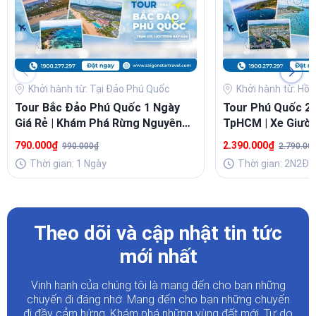
Khởi hành từ: Tại Đảo Phú Quốc
Khởi hành từ: Hồ 
Tour Bắc Đảo Phú Quốc 1 Ngày
Tour Phú Quốc 2
Giá Rẻ | Khám Phá Rừng Nguyên
TpHCM | Xe Giườ
Sinh, Gành Dầu, Grand World
Cao Tốc
790.000₫
2.390.000₫
990.000₫
2.790.00
Thời gian: 1 Ngày
Thời gian: 2N2Đ
Theo dõi và cập nhật tin tức
mới nhất
Vinh hạnh của chúng tôi là mang đến cho bạn những
chuyến đi đáng nhớ. Mang đến cho bạn những chuyến
đi đầy
cảm hứng. Khám phá những vùng đất mới. Tự do