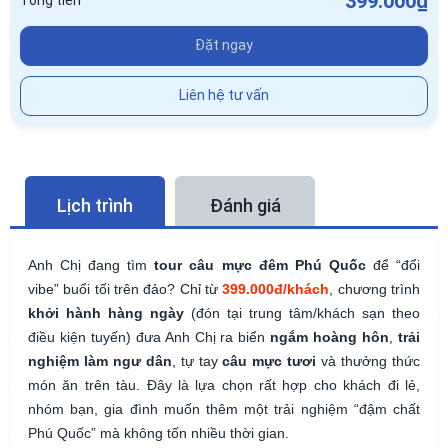
399.000₫
Tổng tiền
Đặt ngay
Liên hệ tư vấn
Lịch trình
Đánh giá
Anh Chị đang tìm
tour câu mực đêm Phú Quốc
để “đổi
vibe” buổi tối trên đảo? Chỉ từ
399.000đ/khách
, chương trình
khởi hành hàng ngày
(đón tại trung tâm/khách sạn theo
điều kiện tuyến) đưa Anh Chị ra biển
ngắm hoàng hôn
,
trải
nghiệm làm ngư dân
, tự tay
câu mực tươi
và thưởng thức
món ăn trên tàu. Đây là lựa chọn rất hợp cho khách đi lẻ,
nhóm bạn, gia đình muốn thêm một trải nghiệm “đậm chất
Phú Quốc” mà không tốn nhiều thời gian.