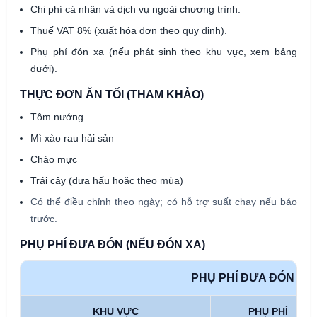
Chi phí cá nhân và dịch vụ ngoài chương trình.
Thuế VAT 8% (xuất hóa đơn theo quy định).
Phụ phí đón xa (nếu phát sinh theo khu vực, xem bảng
dưới).
THỰC ĐƠN ĂN TỐI (THAM KHẢO)
Tôm nướng
Mì xào rau hải sản
Cháo mực
Trái cây (dưa hấu hoặc theo mùa)
Có thể điều chỉnh theo ngày; có hỗ trợ suất chay nếu báo
trước.
PHỤ PHÍ ĐƯA ĐÓN (NẾU ĐÓN XA)
PHỤ PHÍ ĐƯA ĐÓN (T
KHU VỰC
PHỤ PHÍ