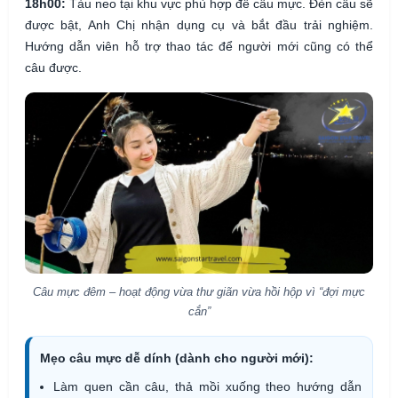
18h00:
Tàu neo tại khu vực phù hợp để câu mực. Đèn câu sẽ
được bật, Anh Chị nhận dụng cụ và bắt đầu trải nghiệm.
Hướng dẫn viên hỗ trợ thao tác để người mới cũng có thể
câu được.
Câu mực đêm – hoạt động vừa thư giãn vừa hồi hộp vì “đợi mực
cắn”
Mẹo câu mực dễ dính (dành cho người mới):
Làm quen cần câu, thả mồi xuống theo hướng dẫn