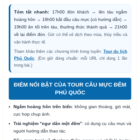
Tóm tắt nhanh:
17h00 đón khách → lên tàu ngắm
hoàng hôn → 18h00 bắt đầu câu mực (có hướng dẫn) →
19h00 ăn tối trên tàu, thưởng thức thành quả → 21h00
về lại điểm đón.
Giờ có thể xê dịch theo mùa, thủy triều và
vận hành thực tế.
Tham khảo thêm các chương trình trong tuyến:
Tour du lịch
Phú Quốc
. (Em giữ đúng chuẩn: mỗi URL chỉ dùng 1 lần
trong bài.)
ĐIỂM NỔI BẬT CỦA TOUR CÂU MỰC ĐÊM
PHÚ QUỐC
Ngắm hoàng hôn trên biển
: không gian thoáng, gió mát,
cực hợp chụp ảnh.
Trải nghiệm “ngư dân một đêm”
: có dụng cụ câu mực và
người hướng dẫn thao tác.