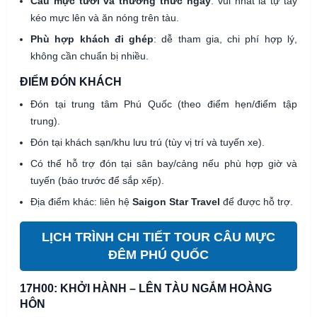
Câu mực tươi và thưởng thức ngay
: vui nhất là tự tay
kéo mực lên và ăn nóng trên tàu.
Phù hợp khách đi ghép
: dễ tham gia, chi phí hợp lý,
không cần chuẩn bị nhiều.
ĐIỂM ĐÓN KHÁCH
Đón tại trung tâm Phú Quốc (theo điểm hẹn/điểm tập
trung).
Đón tại khách sạn/khu lưu trú (tùy vị trí và tuyến xe).
Có thể hỗ trợ đón tại sân bay/cảng nếu phù hợp giờ và
tuyến (báo trước để sắp xếp).
Địa điểm khác: liên hệ
Saigon Star Travel
để được hỗ trợ.
LỊCH TRÌNH CHI TIẾT TOUR CÂU MỰC
ĐÊM PHÚ QUỐC
17H00: KHỞI HÀNH – LÊN TÀU NGẮM HOÀNG
HÔN