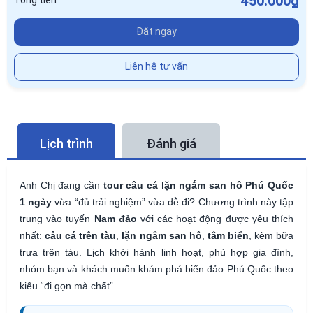
450.000₫
Tổng tiền
Đặt ngay
Liên hệ tư vấn
Lịch trình
Đánh giá
Anh Chị đang cần
tour câu cá lặn ngắm san hô Phú Quốc
1 ngày
vừa “đủ trải nghiệm” vừa dễ đi? Chương trình này tập
trung vào tuyến
Nam đảo
với các hoạt động được yêu thích
nhất:
câu cá trên tàu
,
lặn ngắm san hô
,
tắm biển
, kèm bữa
trưa trên tàu. Lịch khởi hành linh hoạt, phù hợp gia đình,
nhóm bạn và khách muốn khám phá biển đảo Phú Quốc theo
kiểu “đi gọn mà chất”.