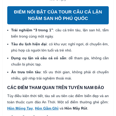
ĐIỂM NỔI BẬT CỦA TOUR CÂU CÁ LẶN
NGẮM SAN HÔ PHÚ QUỐC
Trải nghiệm “3 trong 1”
: câu cá trên tàu, lặn san hô, tắm
biển trong cùng một ngày.
Tàu du lịch hiện đại
: có khu vực nghỉ ngơi, di chuyển êm,
phù hợp cả người lớn tuổi và trẻ nhỏ.
Dụng cụ lặn và câu cá có sẵn
: dễ tham gia, không cần
chuẩn bị phức tạp.
Ăn trưa trên tàu
: tối ưu thời gian, không phải di chuyển
nhiều, giữ nhịp trải nghiệm thoải mái.
CÁC ĐIỂM THAM QUAN TRÊN TUYẾN NAM ĐẢO
Tùy điều kiện thời tiết, tàu sẽ ưu tiên các điểm biển đẹp và an
toàn thuộc cụm đảo An Thới. Một số điểm thường ghé gồm:
Hòn Móng Tay
,
Hòn Gầm Ghì
và
Hòn Mây Rút
.