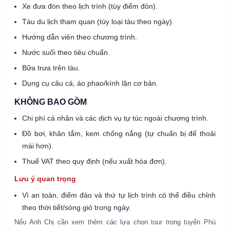
Xe đưa đón theo lịch trình (tùy điểm đón).
Tàu du lịch tham quan (tùy loại tàu theo ngày).
Hướng dẫn viên theo chương trình.
Nước suối theo tiêu chuẩn.
Bữa trưa trên tàu.
Dụng cụ câu cá, áo phao/kính lặn cơ bản.
KHÔNG BAO GỒM
Chi phí cá nhân và các dịch vụ tự túc ngoài chương trình.
Đồ bơi, khăn tắm, kem chống nắng (tự chuẩn bị để thoải
mái hơn).
Thuế VAT theo quy định (nếu xuất hóa đơn).
Lưu ý quan trọng
Vì an toàn, điểm đảo và thứ tự lịch trình có thể điều chỉnh
theo thời tiết/sóng gió trong ngày.
Nếu Anh Chị cần xem thêm các lựa chọn tour trong tuyến Phú