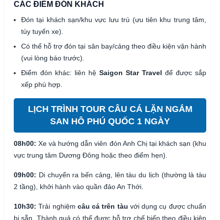
CÁC ĐIỂM ĐÓN KHÁCH
Đón tại khách sạn/khu vực lưu trú (ưu tiên khu trung tâm,
tùy tuyến xe).
Có thể hỗ trợ đón tại sân bay/cảng theo điều kiện vận hành
(vui lòng báo trước).
Điểm đón khác: liên hệ
Saigon Star Travel
để được sắp
xếp phù hợp.
LỊCH TRÌNH TOUR CÂU CÁ LẶN NGẮM
SAN HÔ PHÚ QUỐC 1 NGÀY
08h00:
Xe và hướng dẫn viên đón Anh Chị tại khách sạn (khu
vực trung tâm Dương Đông hoặc theo điểm hẹn).
09h00:
Di chuyển ra bến cảng, lên tàu du lịch (thường là tàu
2 tầng), khởi hành vào quần đảo An Thới.
10h30:
Trải nghiệm
câu cá trên tàu
với dụng cụ được chuẩn
bị sẵn. Thành quả có thể được hỗ trợ chế biến theo điều kiện