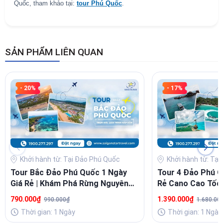
Quốc, tham khảo tại:
tour Phú Quốc
.
SẢN PHẨM LIÊN QUAN
- 20%
- 17%
Khởi hành từ: Tại Đảo Phú Quốc
Khởi hành từ: Tạ
Tour Bắc Đảo Phú Quốc 1 Ngày
Tour 4 Đảo Phú Q
Giá Rẻ | Khám Phá Rừng Nguyên
Rẻ Cano Cao Tốc 
Sinh, Gành Dầu, Grand World
Cáp Treo Hòn T
790.000₫
1.390.000₫
990.000₫
1.680.00
Thời gian: 1 Ngày
Thời gian: 1 Ngày