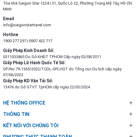
Tòa nhà Saigon Star 1224 | 31, Quốc Lộ 22, Phường Trung Mỹ Tây, Hồ Chí
Minh
Email
info@saigonstartravel.com
Hotline
1900 277 297
|
0907 422 717
Giấy Phép Kinh Doanh Số:
0311033865 Do Sở KHĐT TPHCM Cấp ngày 02/08/2011
Giấy Phép Lữ Hành Quốc Tế Số:
GP/No.79-1365/2022/TCDL-GPLHQT do Tổng cục Du lịch cấp ngày
07/06/2022
Giấy Phép KD Vận Tải Số:
13476 do Sở GTVT TpHCM cấp ngày 22/03/2024
HỆ THỐNG OFFICE
THÔNG TIN
KẾT NỐI VỚI CHÚNG TÔI
PHƯƠNG THỨC THANH TOÁN