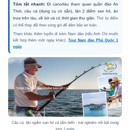
Tóm tắt nhanh:
Đi cano/tàu tham quan quần đảo An
Thới, câu cá (dụng cụ có sẵn), lặn 2 điểm san hô, ăn
trưa trên tàu, về bờ và có thời gian thư giãn.
Thứ tự điểm
có thể thay đổi theo sóng gió để đảm bảo an toàn.
Tham khảo thêm tuyến đi kèm Nam đảo (nếu Anh Chị muốn
kết hợp thêm một ngày khác):
Tour Nam đảo Phú Quốc 1
ngày
.
Câu cá, lặn ngắm san hô và tắm biển - trải nghiệm nổi bật trong
tour 1 ngày